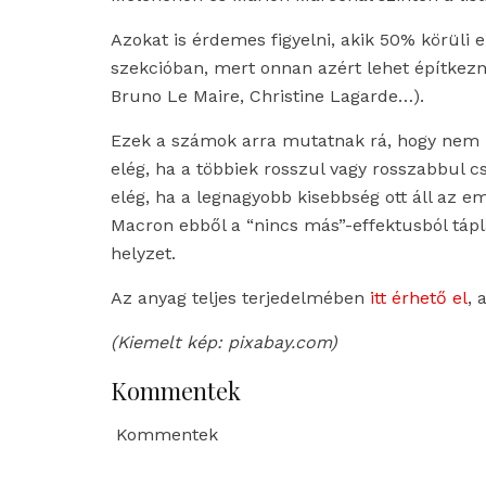
Azokat is érdemes figyelni, akik 50% körüli
szekcióban, mert onnan azért lehet építkezn
Bruno Le Maire, Christine Lagarde…).
Ezek a számok arra mutatnak rá, hogy nem kel
elég, ha a többiek rosszul vagy rosszabbul cs
elég, ha a legnagyobb kisebbség ott áll az
Macron ebből a “nincs más”-effektusból tápl
helyzet.
Az anyag teljes terjedelmében
itt érhető el
, 
(Kiemelt kép: pixabay.com)
Kommentek
Kommentek