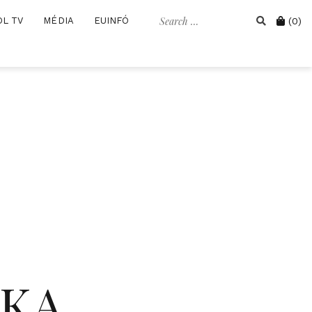
Search
Cart
OL TV
MÉDIA
EUINFÓ
(0)
for:
IKA