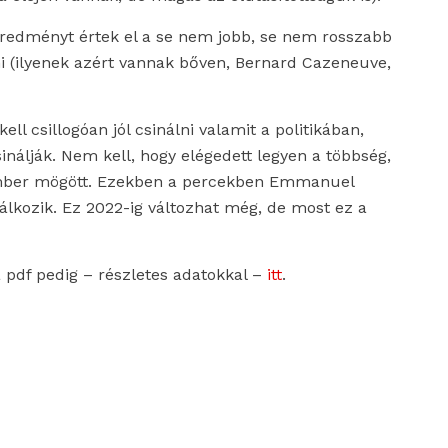
 eredményt értek el a se nem jobb, se nem rosszabb
i (ilyenek azért vannak bőven, Bernard Cazeneuve,
l csillogóan jól csinálni valamit a politikában,
inálják. Nem kell, hogy elégedett legyen a többség,
 ember mögött. Ezekben a percekben Emmanuel
álkozik. Ez 2022-ig változhat még, de most ez a
a pdf pedig – részletes adatokkal –
itt
.