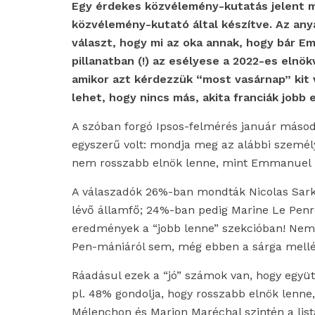
Egy érdekes közvélemény-kutatás jelent 
közvélemény-kutató által készítve. Az anya
választ, hogy mi az oka annak, hogy bár 
pillanatban (!) az esélyese a 2022-es elnö
amikor azt kérdezzük “most vasárnap” kit v
lehet, hogy nincs más, akita franciák jobb
A szóban forgó Ipsos-felmérés január másodi
egyszerű volt: mondja meg az alábbi személy
nem rosszabb elnök lenne, mint Emmanuel
A válaszadók 26%-ban mondták Nicolas Sarko
lévő államfő; 24%-ban pedig Marine Le Penr
eredmények a “jobb lenne” szekcióban! Nem 
Pen-mániáról sem, még ebben a sárga mellé
Ráadásul ezek a “jó” számok van, hogy együ
pl. 48% gondolja, hogy rosszabb elnök lenne
Mélenchon és Marion Maréchal szintén a lista