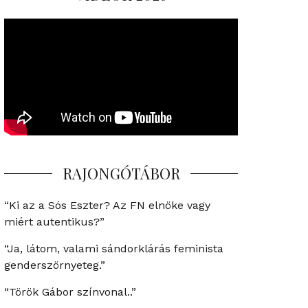
RAJONGÓTÁBOR
“Ki az a Sós Eszter? Az FN elnöke vagy
miért autentikus?”
“Ja, látom, valami sándorklárás feminista
genderszörnyeteg.”
“Török Gábor színvonal..”