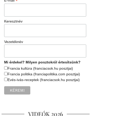
*
E-mail
Keresztnév
Vezetéknév
Mi érdekel? Milyen posztokról értesítsünk?
Francia kultúra (franciacsok.hu posztjai)
Francia politika (franciapolitika.com posztjai)
Evés-ivás-receptek (franciacsok.hu posztjai)
VIDEÓK 2026