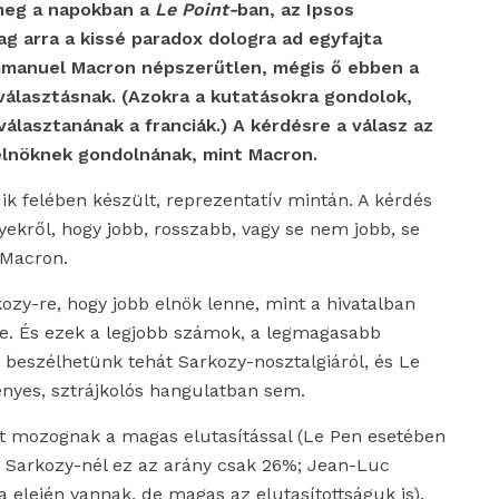
meg a napokban a
Le Point-
ban, az Ipsos
g arra a kissé paradox dologra ad egyfajta
Emmanuel Macron népszerűtlen, mégis ő ebben a
kválasztásnak. (Azokra a kutatásokra gondolok,
álasztanának a franciák.) A kérdésre a válasz az
 elnöknek gondolnának, mint Macron.
k felében készült, reprezentatív mintán. A kérdés
ekről, hogy jobb, rosszabb, vagy se nem jobb, se
 Macron.
zy-re, hogy jobb elnök lenne, mint a hivatalban
e. És ezek a legjobb számok, a legmagasabb
beszélhetünk tehát Sarkozy-nosztalgiáról, és Le
nyes, sztrájkolós hangulatban sem.
tt mozognak a magas elutasítással (Le Pen esetében
, Sarkozy-nél ez az arány csak 26%; Jean-Luc
 elején vannak, de magas az elutasítottságuk is).