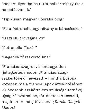
“Nekem ilyen balos ultra polkorrekt tyúkok
ne pofázzanak.”
“Tipikusan magyar liberális blog.”
“Ez a Petronella egy hitvány orbáncsicska!”
“Igazi NER lovagina <3”
“Petronella Tiszás”
“Dagadék főszakértő liba”
“Franciaországról viszont egyetlen
(jellegzetes módon „Franciaország-
szakértőnek” nevezett – mintha Európa
közepén ma a francia lapok áttekintéséhez
különösebb szakértelem szükségeltetnék!)
újságíró számol be, történetesen rosszul,
majdnem mindig tévesen.”
(Tamás Gáspár
Miklós)