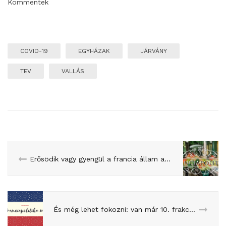
Kommentek
COVID-19
EGYHÁZAK
JÁRVÁNY
TEV
VALLÁS
Erősödik vagy gyengül a francia állam a járvány után?
És még lehet fokozni: van már 10. frakció is