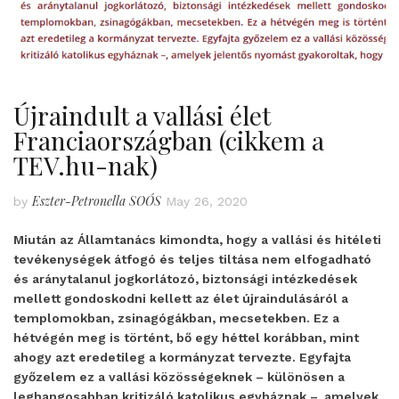
Újraindult a vallási élet
Franciaországban (cikkem a
TEV.hu-nak)
Eszter-Petronella SOÓS
by
May 26, 2020
Miután az Államtanács kimondta, hogy a vallási és hitéleti
tevékenységek átfogó és teljes tiltása nem elfogadható
és aránytalanul jogkorlátozó, biztonsági intézkedések
mellett gondoskodni kellett az élet újraindulásáról a
templomokban, zsinagógákban, mecsetekben. Ez a
hétvégén meg is történt, bő egy héttel korábban, mint
ahogy azt eredetileg a kormányzat tervezte. Egyfajta
győzelem ez a vallási közösségeknek – különösen a
leghangosabban kritizáló katolikus egyháznak –, amelyek