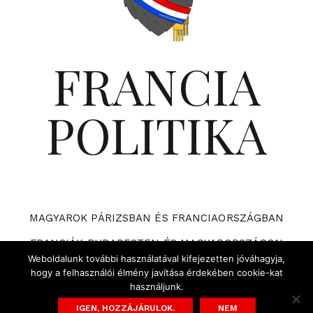
FRANCIA
POLITIKA
MAGYAROK PÁRIZSBAN ÉS FRANCIAORSZÁGBAN
FRANCIÁK BUDAPESTEN ÉS MAGYARORSZÁGON
Weboldalunk további használatával kifejezetten jóváhagyja,
VÁRHATÓ ESEMÉNYEK A FRANCIA POLITIKÁBAN
hogy a felhasználói élmény javítása érdekében cookie-kat
használjunk.
ADATVÉDELMI TÁJÉKOZTATÓ ÉS SZABÁLYZAT
IGEN, HOZZÁJÁRULOK.
NEM