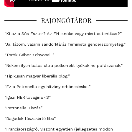
RAJONGÓTÁBOR
“Ki az a Sós Eszter? Az FN elnöke vagy miért autentikus?”
“Ja, látom, valami sándorklárás feminista genderszörnyeteg.”
“Török Gábor színvonal..”
“Nekem ilyen balos ultra polkorrekt tyúkok ne pofázzanak.”
“Tipikusan magyar liberális blog.”
“Ez a Petronella egy hitvány orbáncsicska!”
“Igazi NER lovagina <3”
“Petronella Tiszás”
“Dagadék főszakértő liba”
“Franciaországról viszont egyetlen (jellegzetes módon