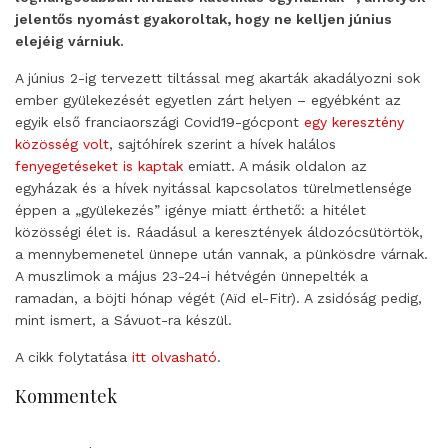
jelentős nyomást gyakoroltak, hogy ne kelljen június
elejéig várniuk.
A június 2-ig tervezett tiltással meg akarták akadályozni sok
ember gyülekezését egyetlen zárt helyen – egyébként az
egyik első franciaországi Covid19-gócpont
egy keresztény
közösség volt
, sajtóhírek szerint a hívek halálos
fenyegetéseket is kaptak
emiatt. A másik oldalon az
egyházak és a hívek nyitással kapcsolatos türelmetlensége
éppen a „gyülekezés” igénye miatt érthető: a hitélet
közösségi élet is. Ráadásul a keresztények áldozócsütörtök,
a mennybemenetel ünnepe után vannak, a pünkösdre várnak.
A muszlimok a május 23-24-i hétvégén ünnepelték a
ramadan, a böjti hónap végét (Aïd el-Fitr). A zsidóság pedig,
mint ismert, a Sávuot-ra készül.
A cikk folytatása
itt olvasható
.
Kommentek