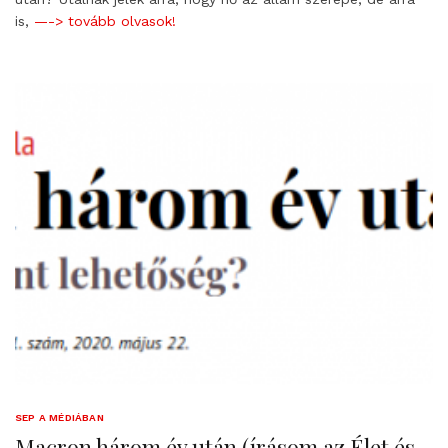
is,
—-> tovább olvasok!
SEP A MÉDIÁBAN
Macron három év után (írásom az Élet és