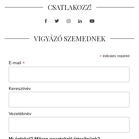
CSATLAKOZZ!
Facebook
Twitter
Instagram
LinkedIn
Youtube
VIGYÁZÓ SZEMEDNEK
*
indicates required
*
E-mail
Keresztnév
Vezetéknév
Mi érdekel? Milyen posztokról értesítsünk?