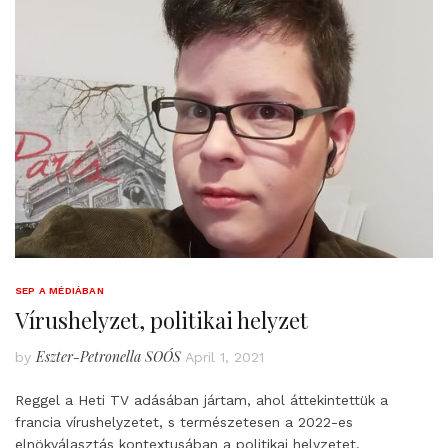
SEP A MÉDIÁBAN
Vírushelyzet, politikai helyzet
Eszter-Petronella SOÓS
by
April 1, 2021
Reggel a Heti TV adásában jártam, ahol áttekintettük a
francia vírushelyzetet, s természetesen a 2022-es
elnökválasztás kontextusában a politikai helyzetet.