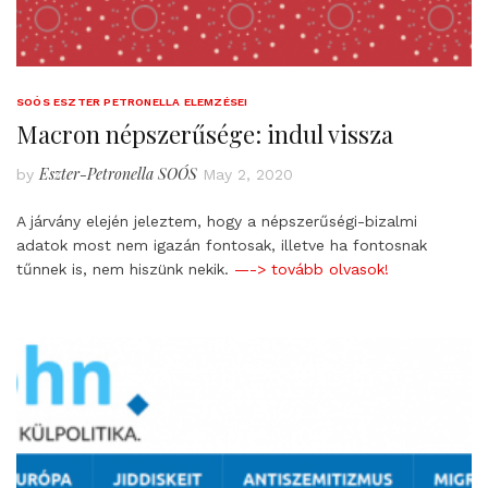
SOÓS ESZTER PETRONELLA ELEMZÉSEI
Macron népszerűsége: indul vissza
Eszter-Petronella SOÓS
by
May 2, 2020
A járvány elején jeleztem, hogy a népszerűségi-bizalmi
adatok most nem igazán fontosak, illetve ha fontosnak
tűnnek is, nem hiszünk nekik.
—-> tovább olvasok!