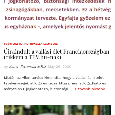
SOÓS ESZTER PETRONELLA ELEMZÉSEI
Újraindult a vallási élet Franciaországban
(cikkem a TEV.hu-nak)
Eszter-Petronella SOÓS
by
May 26, 2020
Miután az Államtanács kimondta, hogy a vallási és hitéleti
tevékenységek átfogó és teljes tiltása nem elfogadható és
aránytalanul jogkorlátozó, biztonsági
—-> tovább olvasok!