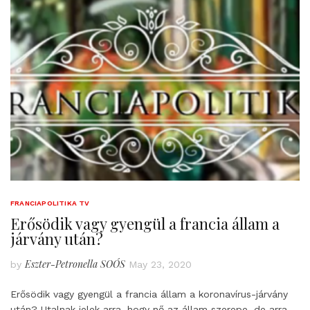
FRANCIAPOLITIKA TV
Erősödik vagy gyengül a francia állam a
járvány után?
Eszter-Petronella SOÓS
by
May 23, 2020
Erősödik vagy gyengül a francia állam a koronavírus-járvány
után? Utalnak jelek arra, hogy nő az állam szerepe, de arra