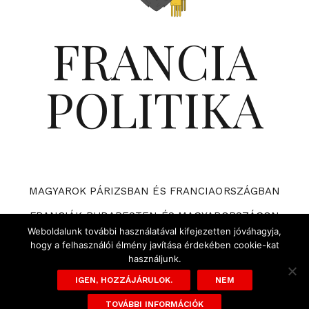
FRANCIA
POLITIKA
MAGYAROK PÁRIZSBAN ÉS FRANCIAORSZÁGBAN
FRANCIÁK BUDAPESTEN ÉS MAGYARORSZÁGON
Weboldalunk további használatával kifejezetten jóváhagyja,
VÁRHATÓ ESEMÉNYEK A FRANCIA POLITIKÁBAN
hogy a felhasználói élmény javítása érdekében cookie-kat
használjunk.
ADATVÉDELMI TÁJÉKOZTATÓ ÉS SZABÁLYZAT
IGEN, HOZZÁJÁRULOK.
NEM
TOVÁBBI INFORMÁCIÓK
Powered by
WordPress
|
Theme:
Cali
by aThemes.