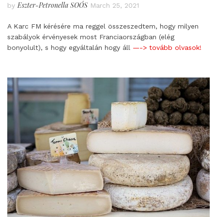
Eszter-Petronella SOÓS
by
March 25, 2021
A Karc FM kérésére ma reggel összeszedtem, hogy milyen
szabályok érvényesek most Franciaországban (elég
bonyolult), s hogy egyáltalán hogy áll
—-> tovább olvasok!