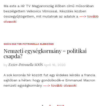
Ma este a Hír TV Magyarország élőben című műsorában
beszélgettem Velkovics Vilmossal. Készülés közben
összegyűjtögettem, mit mutatnak az adatok a
—-> tovább
olvasok!
SOÓS ESZTER PETRONELLA ELEMZÉSEI
Nemzeti egységkormány = politikai
csapda?
Eszter-Petronella SOÓS
by
April 16, 2020
A sok koronás hír között fut egy érdekes kérdés a francia
sajtóban a héten: hogy gondolkodik-e Emmanuel Macron
nemzeti egységkormány
—-> tovább olvasok!
Posts
1
2
Next