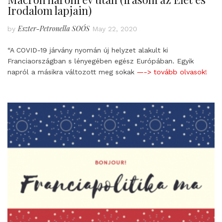
Irodalom lapjain)
Eszter-Petronella SOÓS
by
May 22, 2020
“A COVID-19 járvány nyomán új helyzet alakult ki
Franciaországban s lényegében egész Európában. Egyik
napról a másikra változott meg sokak
—-> tovább olvasok!