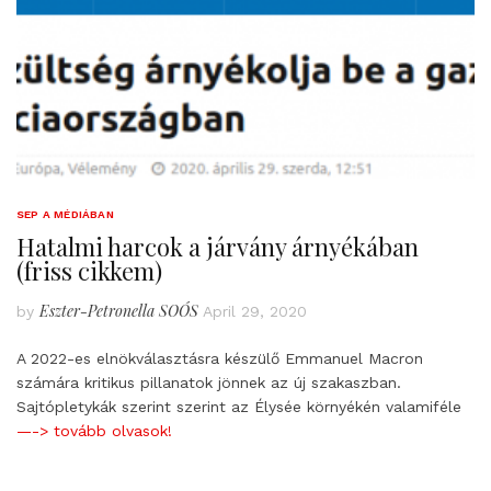
SEP A MÉDIÁBAN
Hatalmi harcok a járvány árnyékában
(friss cikkem)
Eszter-Petronella SOÓS
by
April 29, 2020
A 2022-es elnökválasztásra készülő Emmanuel Macron
számára kritikus pillanatok jönnek az új szakaszban.
Sajtópletykák szerint szerint az Élysée környékén valamiféle
—-> tovább olvasok!