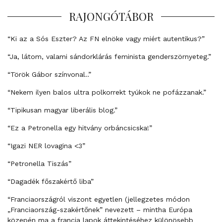
RAJONGÓTÁBOR
“Ki az a Sós Eszter? Az FN elnöke vagy miért autentikus?”
“Ja, látom, valami sándorklárás feminista genderszörnyeteg.”
“Török Gábor színvonal..”
“Nekem ilyen balos ultra polkorrekt tyúkok ne pofázzanak.”
“Tipikusan magyar liberális blog.”
“Ez a Petronella egy hitvány orbáncsicska!”
“Igazi NER lovagina <3”
“Petronella Tiszás”
“Dagadék főszakértő liba”
“Franciaországról viszont egyetlen (jellegzetes módon
„Franciaország-szakértőnek” nevezett – mintha Európa
közepén ma a francia lapok áttekintéséhez különösebb