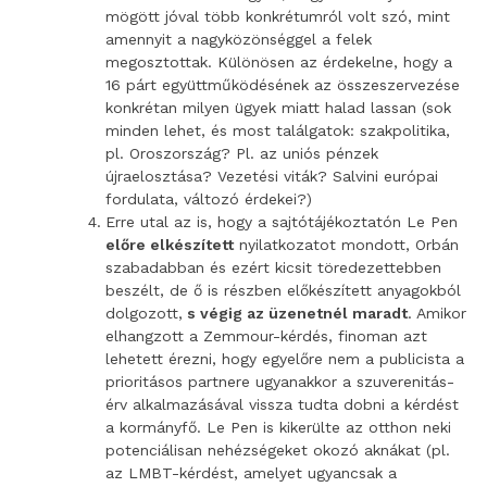
mögött jóval több konkrétumról volt szó, mint
amennyit a nagyközönséggel a felek
megosztottak. Különösen az érdekelne, hogy a
16 párt együttműködésének az összeszervezése
konkrétan milyen ügyek miatt halad lassan (sok
minden lehet, és most találgatok: szakpolitika,
pl. Oroszország? Pl. az uniós pénzek
újraelosztása? Vezetési viták? Salvini európai
fordulata, változó érdekei?)
Erre utal az is, hogy a sajtótájékoztatón Le Pen
előre elkészített
nyilatkozatot mondott, Orbán
szabadabban és ezért kicsit töredezettebben
beszélt, de ő is részben előkészített anyagokból
dolgozott,
s végig az üzenetnél maradt
. Amikor
elhangzott a Zemmour-kérdés, finoman azt
lehetett érezni, hogy egyelőre nem a publicista a
prioritásos partnere ugyanakkor a szuverenitás-
érv alkalmazásával vissza tudta dobni a kérdést
a kormányfő. Le Pen is kikerülte az otthon neki
potenciálisan nehézségeket okozó aknákat (pl.
az LMBT-kérdést, amelyet ugyancsak a