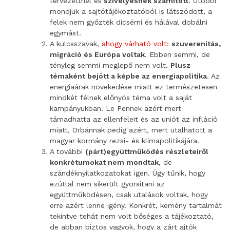
tervezettnél és
szívélyesnek számított
. Utóbbi
mondjuk a sajtótájékoztatóból is látszódott, a
felek nem győzték dicsérni és hálával dobálni
egymást.
A kulcsszavak,
ahogy várható volt
:
szuverenitás,
migráció és Európa voltak
. Ebben semmi, de
tényleg semmi meglepő nem volt.
Plusz
témaként bejött a képbe az energiapolitika
. Az
energiaárak növekedése miatt ez természetesen
mindkét félnek előnyös téma volt a saját
kampányukban. Le Pennek azért mert
támadhatta az ellenfeleit és az uniót az infláció
miatt, Orbánnak pedig azért, mert utalhatott a
magyar kormány rezsi- és klímapolitikájára.
A további
(párt)együttműködés részleteiről
konkrétumokat nem mondtak
, de
szándéknyilatkozatokat igen. Úgy tűnik, hogy
ezúttal nem sikerült gyorsítani az
együttműködésen, csak utalások voltak, hogy
erre azért lenne igény. Konkrét, kemény tartalmát
tekintve tehát nem volt bőséges a tájékoztató,
de abban biztos vagyok, hogy a zárt ajtók