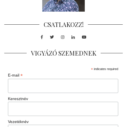
CSATLAKOZZ!
Facebook
Twitter
Instagram
LinkedIn
Youtube
VIGYÁZÓ SZEMEDNEK
*
indicates required
*
E-mail
Keresztnév
Vezetéknév