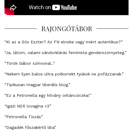
RAJONGÓTÁBOR
“Ki az a Sós Eszter? Az FN elnöke vagy miért autentikus?”
“Ja, látom, valami sándorklárás feminista genderszörnyeteg.”
“Török Gábor színvonal..”
“Nekem ilyen balos ultra polkorrekt tyúkok ne pofázzanak.”
“Tipikusan magyar liberális blog.”
“Ez a Petronella egy hitvány orbáncsicska!”
“Igazi NER lovagina <3”
“Petronella Tiszás”
“Dagadék főszakértő liba”