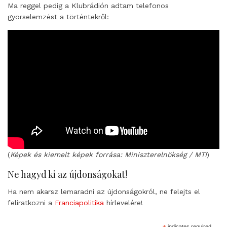
Ma reggel pedig a Klubrádión adtam telefonos
gyorselemzést a történtekről:
(
Képek és kiemelt képek forrása: Miniszterelnökség / MTI
)
Ne hagyd ki az újdonságokat!
Ha nem akarsz lemaradni az újdonságokról, ne felejts el
feliratkozni a
Franciapolitika
hírlevelére!
indicates required