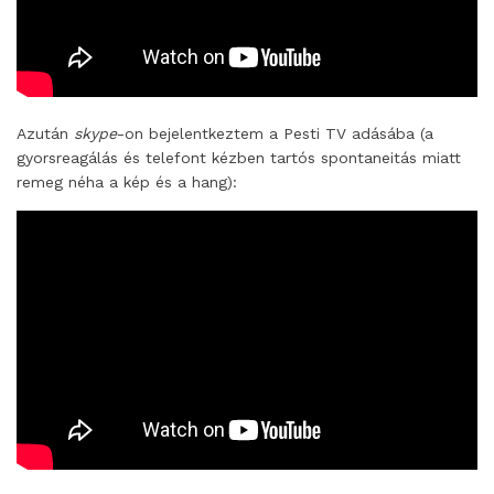
Azután
skype
-on bejelentkeztem a Pesti TV adásába (a
gyorsreagálás és telefont kézben tartós spontaneitás miatt
remeg néha a kép és a hang):