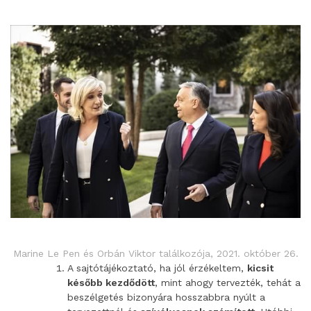
Marine Le Pen és Orbán Viktor találkozója, 2021. október 26.
A sajtótájékoztató, ha jól érzékeltem,
kicsit
később kezdődött
, mint ahogy tervezték, tehát a
beszélgetés bizonyára hosszabbra nyúlt a