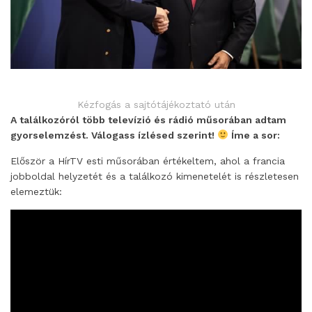
Kézfogás a sajtótájékoztató után
A találkozóról több televízió és rádió műsorában adtam
gyorselemzést. Válogass ízlésed szerint!
Íme a sor:
Először a HírTV esti műsorában értékeltem, ahol a francia
jobboldal helyzetét és a találkozó kimenetelét is részletesen
elemeztük: