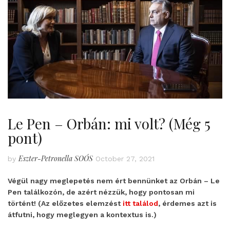
Le Pen – Orbán: mi volt? (Még 5
pont)
Eszter-Petronella SOÓS
by
October 27, 2021
Végül nagy meglepetés nem ért bennünket az Orbán – Le
Pen találkozón, de azért nézzük, hogy pontosan mi
történt! (Az előzetes elemzést
itt találod
, érdemes azt is
átfutni, hogy meglegyen a kontextus is.)