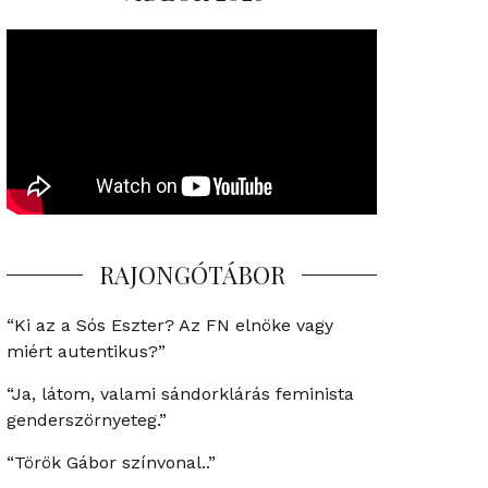
RAJONGÓTÁBOR
“Ki az a Sós Eszter? Az FN elnöke vagy
miért autentikus?”
“Ja, látom, valami sándorklárás feminista
genderszörnyeteg.”
“Török Gábor színvonal..”