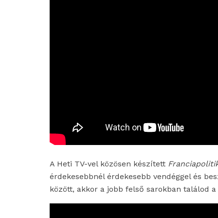
A Heti TV-vel közösen készített
Franciapoliti
érdekesebbnél érdekesebb vendéggel és besz
között, akkor a jobb felső sarokban találod a 