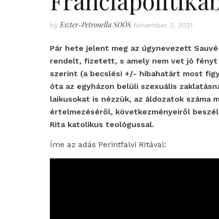
Franciapolitiká
Eszter-Petronella SOÓS
by
November 3, 2021
Pár hete jelent meg az úgynevezett Sauvé-
rendelt, fizetett, s amely nem vet jó fény
szerint (a becslési +/- hibahatárt most fig
óta az egyházon belüli szexuális zaklatás
laikusokat is nézzük, az áldozatok száma m
értelmezéséről, következményeiről beszélg
Rita katolikus teológussal.
Íme az adás Perintfalvi RItával: