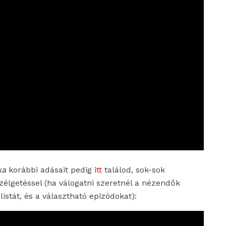
ka
korábbi adásait pedig
itt
találod, sok-sok
élgetéssel (ha válogatni szeretnél a nézendők
listát, és a választható epizódokat):