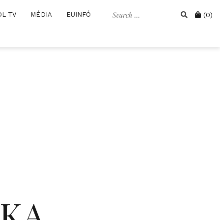
Search
Cart
OL TV
MÉDIA
EUINFÓ
(0)
for:
IKA