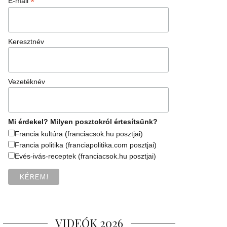
*
E-mail
Keresztnév
Vezetéknév
Mi érdekel? Milyen posztokról értesítsünk?
Francia kultúra (franciacsok.hu posztjai)
Francia politika (franciapolitika.com posztjai)
Evés-ivás-receptek (franciacsok.hu posztjai)
VIDEÓK 2026