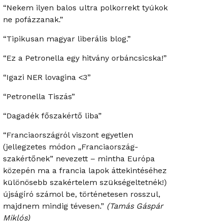
“Nekem ilyen balos ultra polkorrekt tyúkok
ne pofázzanak.”
“Tipikusan magyar liberális blog.”
“Ez a Petronella egy hitvány orbáncsicska!”
“Igazi NER lovagina <3”
“Petronella Tiszás”
“Dagadék főszakértő liba”
“Franciaországról viszont egyetlen
(jellegzetes módon „Franciaország-
szakértőnek” nevezett – mintha Európa
közepén ma a francia lapok áttekintéséhez
különösebb szakértelem szükségeltetnék!)
újságíró számol be, történetesen rosszul,
majdnem mindig tévesen.”
(Tamás Gáspár
Miklós)