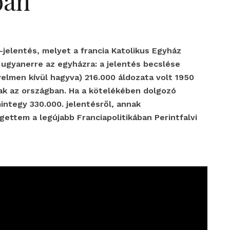
ban
jelentés, melyet a francia Katolikus Egyház
t ugyanerre az egyházra: a jelentés becslése
yelmen kívül hagyva) 216.000 áldozata volt 1950
nak az országban. Ha a kötelékében dolgozó
integy 330.000. jelentésről, annak
ettem a legújabb Franciapolitikában Perintfalvi