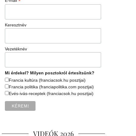
*
E-mail
Keresztnév
Vezetéknév
Mi érdekel? Milyen posztokról értesítsünk?
Francia kultúra (franciacsok.hu posztjai)
Francia politika (franciapolitika.com posztjai)
Evés-ivás-receptek (franciacsok.hu posztjai)
VIDEÓK 2026