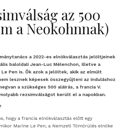
simválság az 500
kem a Neokohnnak)
otmánytanács a 2022-es elnökválasztás jelöltjeinek
ális baloldali Jean-Luc Mélenchon, illetve a
Le Pen is. Ők azok a jelöltek, akik az elmúlt
nem lesznek képesek összegyűjteni az induláshoz
megvan a szükséges 500 aláírás, a francia V.
omolyabb rezsimválságot került el a napokban.
?
, hogy a francia elnökválasztás előtt egy
, amikor Marine Le Pen, a Nemzeti Tömörülés elnöke