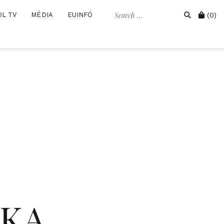
Search
Cart
OL TV
MÉDIA
EUINFÓ
(0)
for:
IKA