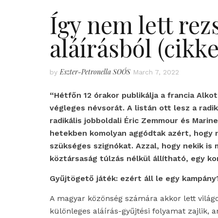
Így nem lett rez
aláírásból (cik
Eszter-Petronella SOÓS
by
March 7, 2022
“Hétfőn 12 órakor publikálja a francia Alk
végleges névsorát. A listán ott lesz a radik
radikális jobboldali Éric Zemmour és Marine 
hetekben komolyan aggódtak azért, hogy 
szükséges szignókat. Azzal, hogy nekik is 
köztársaság túlzás nélkül állítható, egy k
Gyűjtögető játék: ezért áll le egy kampány
A magyar közönség számára akkor lett világos
különleges aláírás-gyűjtési folyamat zajlik