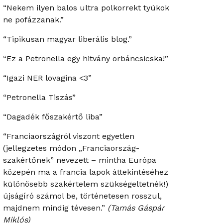
“Nekem ilyen balos ultra polkorrekt tyúkok
ne pofázzanak.”
“Tipikusan magyar liberális blog.”
“Ez a Petronella egy hitvány orbáncsicska!”
“Igazi NER lovagina <3”
“Petronella Tiszás”
“Dagadék főszakértő liba”
“Franciaországról viszont egyetlen
(jellegzetes módon „Franciaország-
szakértőnek” nevezett – mintha Európa
közepén ma a francia lapok áttekintéséhez
különösebb szakértelem szükségeltetnék!)
újságíró számol be, történetesen rosszul,
majdnem mindig tévesen.”
(Tamás Gáspár
Miklós)