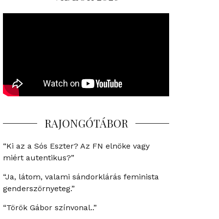
RAJONGÓTÁBOR
“Ki az a Sós Eszter? Az FN elnöke vagy
miért autentikus?”
“Ja, látom, valami sándorklárás feminista
genderszörnyeteg.”
“Török Gábor színvonal..”