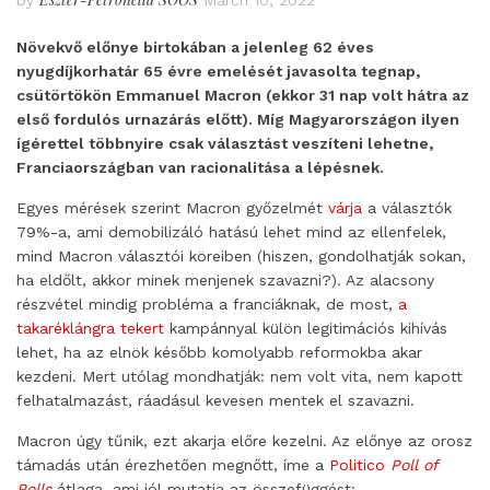
by
March 10, 2022
Növekvő előnye birtokában a jelenleg 62 éves
nyugdíjkorhatár 65 évre emelését javasolta tegnap,
csütörtökön Emmanuel Macron (ekkor 31 nap volt hátra az
első fordulós urnazárás előtt). Míg Magyarországon ilyen
ígérettel többnyire csak választást veszíteni lehetne,
Franciaországban van racionalitása a lépésnek.
Egyes mérések szerint Macron győzelmét
várja
a választók
79%-a, ami demobilizáló hatású lehet mind az ellenfelek,
mind Macron választói köreiben (hiszen, gondolhatják sokan,
ha eldőlt, akkor minek menjenek szavazni?). Az alacsony
részvétel mindig probléma a franciáknak, de most,
a
takaréklángra tekert
kampánnyal külön legitimációs kihívás
lehet, ha az elnök később komolyabb reformokba akar
kezdeni. Mert utólag mondhatják: nem volt vita, nem kapott
felhatalmazást, ráadásul kevesen mentek el szavazni.
Macron úgy tűnik, ezt akarja előre kezelni. Az előnye az orosz
támadás után érezhetően megnőtt, íme a
Politico
Poll of
Polls
átlaga, ami jól mutatja az összefüggést: