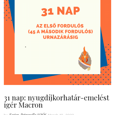
31 nap: nyugdíjkorhatár-emelést
ígér Macron
Eszter-Petronella SOÓS