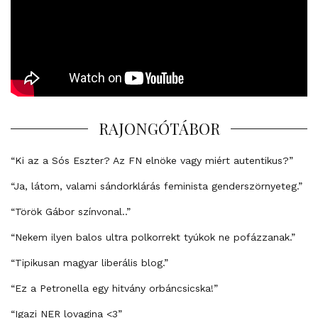
RAJONGÓTÁBOR
“Ki az a Sós Eszter? Az FN elnöke vagy miért autentikus?”
“Ja, látom, valami sándorklárás feminista genderszörnyeteg.”
“Török Gábor színvonal..”
“Nekem ilyen balos ultra polkorrekt tyúkok ne pofázzanak.”
“Tipikusan magyar liberális blog.”
“Ez a Petronella egy hitvány orbáncsicska!”
“Igazi NER lovagina <3”