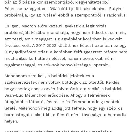
bár az ő bázisa kor szempontjából kiegyenlítettebb.)
Pécresse az egyetlen 10% fölötti jelölt, akinek nincs Putyin-
problémája, így az “ütése” ebből a szempontból is racionális.
És igen, Macron előre kezelni igyekszik a legitimitás
problémáját: később mondhatja, hogy nem titkolt el semmit,
azt teszi, amit megígért. Ez egyébként korábban is kedvelt
érvelése volt. A 2017-2022 közöttihez képest azonban ez egy
új nyugdíjreform ötlet, a korábban felfüggesztett reform nem
mechanikus korhatáremeléssel, hanem pontokkal, némi
rugalmassággal, és sok-sok bonyolultsággal operált.
Mondanom sem kell, a baloldali jelöltek és a
szakszervezetek nem voltak boldogok az ötlettől. Kérdés,
hogy esetleg ennek örvén folytatódik-e a radikális baloldali
Jean-Luc Mélenchon erősödése. Ahogy a felmérések
átlagából is látható, Pécresse és Zemmour addig mentek
lefelé, Mélenchon meg addig jött felfelé, hogy egy szép kis
hármasfogat alakult ki Le Pentől némi távolságra a harmadik
helyen.
Tegnap 31 nap volt hátra az első fordulós urnazárásig.