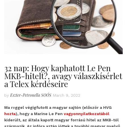
32 nap: Hogy kaphatott Le Pen
MKB-hitelt?, avagy válaszkísérlet
a Telex kérdéseire
Eszter-Petronella SOÓS
by
March 9, 2022
Ma r
e
ggel végigfutott a magyar sajtón (először a HVG
hozta
), hogy a Marine Le Pen
vagyonnyilatkozatából
kiderült, az általa kapott magyar forrású hitel az MKB-tól
származik. Az infóra aztán jöttek a további magyar nyelvű