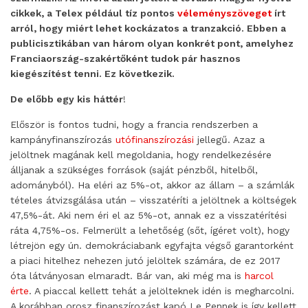
cikkek, a Telex például tíz pontos
véleményszöveget
írt
arról, hogy miért lehet kockázatos a tranzakció. Ebben a
publicisztikában van három olyan konkrét pont, amelyhez
Franciaország-szakértőként tudok pár hasznos
kiegészítést tenni. Ez következik.
De előbb egy kis háttér
!
Először is fontos tudni, hogy a francia rendszerben a
kampányfinanszírozás
utófinanszírozási
jellegű. Azaz a
jelöltnek magának kell megoldania, hogy rendelkezésére
álljanak a szükséges források (saját pénzből, hitelből,
adományból). Ha eléri az 5%-ot, akkor az állam – a számlák
tételes átvizsgálása után – visszatéríti a jelöltnek a költségek
47,5%-át. Aki nem éri el az 5%-ot, annak ez a visszatérítési
ráta 4,75%-os. Felmerült a lehetőség (sőt, ígéret volt), hogy
létrejön egy ún. demokráciabank egyfajta végső garantorként
a piaci hitelhez nehezen jutó jelöltek számára, de ez 2017
óta látványosan elmaradt. Bár van, aki még ma is
harcol
érte
. A piaccal kellett tehát a jelölteknek idén is megharcolni.
A korábban orosz finanszírozást kapó Le Pennek is így kellett