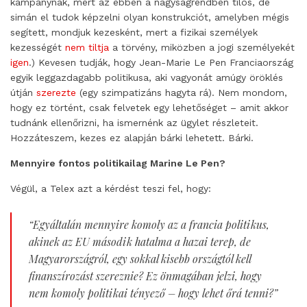
kampánynak, mert az ebben a nagyságrendben tilos, de
simán el tudok képzelni olyan konstrukciót, amelyben mégis
segített, mondjuk kezesként, mert a fizikai személyek
kezességét
nem tiltja
a törvény, miközben a jogi személyekét
igen
.) Kevesen tudják, hogy Jean-Marie Le Pen Franciaország
egyik leggazdagabb politikusa, aki vagyonát amúgy öröklés
útján
szerezte
(egy szimpatizáns hagyta rá). Nem mondom,
hogy ez történt, csak felvetek egy lehetőséget – amit akkor
tudnánk ellenőrizni, ha ismernénk az ügylet részleteit.
Hozzáteszem, kezes ez alapján bárki lehetett. Bárki.
Mennyire fontos politikailag Marine Le Pen?
Végül, a Telex azt a kérdést teszi fel, hogy:
“
Egyáltalán mennyire komoly az a francia politikus,
akinek az EU második hatalma a hazai terep, de
Magyarországról, egy sokkal kisebb országtól kell
finanszírozást szereznie? Ez önmagában jelzi, hogy
nem komoly politikai tényező – hogy lehe
t őrá tenni?”