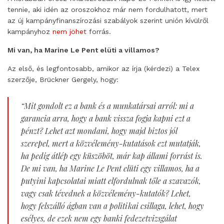
tennie, aki idén az oroszokhoz már nem fordulhatott, mert
az új kampányfinanszírozási szabályok szerint unión kívülről
kampányhoz
nem jöhet
forrás.
Mi van, ha Marine Le Pent elüti a villamos?
Az első, és legfontosabb, amikor az írja (kérdezi) a Telex
szerzője, Brückner Gergely, hogy:
“
Mit gondolt ez a bank és a munkatársai arról: mi a
garancia arra, hogy a bank vissza fogja kapni ezt a
pénzt? Lehet azt mondani, hogy majd biztos jól
szerepel, mert a közvélemény-kutatások ezt mutatják,
ha pedig átlép egy küszöböt, már kap állami forrást is.
De mi van, ha Marine Le Pent elüti egy villamos, ha a
putyini kapcsolatai miatt elfordulnak tőle a szavazók,
vagy csak tévednek a közvélemény-kutatók? Lehet,
hogy felszálló ágban van a politikai csillaga, lehet, hogy
esélyes, de ezek nem egy banki fedezetvizsgálat