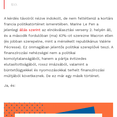
U.O.
A kérdés távolról nézve indokolt, de nem feltétlenül a kortárs
francia politikatörténet ismeretében. Marine Le Pen a
jelenlegi
állás szerint
az elnökválasztási verseny 2. helyén áll,
és a második fordulóban (ma) 43%-ot szerezne Macron ellen
(és jobban szerepelne, mint a mérsékelt republikánus Valérie
Pécresse). Ez önmagában jelentős politikai szereplővé teszi. A
finanszírozási nehézségei nem a politikai
komolytalanságából, hanem a pártja évtizedes
elutasítottságából, rossz imázsából, valamint a
büntetőügyekkel és nyomozásokkal terhelt finanszírozási
múltjából következnek. De ez már egy másik történet.
Ja, és: