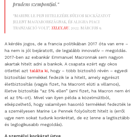
prudens szempontjai.
“
“MARINE LE PEN HITELEZÉSE SÚLYOS KOCKÁZATOT
JELENT MAGYARORSZÁGNAK, ÉS ALIGHA PIACI
TRANZAKCIÓ VOLT”,
TELEX.HU
, 2022. MÁRCIUS 9.
A kérdés jogos, de a francia politikában 2017 óta van erre –
ha nem is jól bejáratott, de legalább innovatív – megoldás.
2017-ben az exbankár Emmanuel Macronnak sem nagyon
akartak hitelt adni a bankok. A csapata ezért egy okos
ötlettel azt
találta ki
, hogy – több biztosító révén – egyedi
biztosítási termékkel fedezik le a hitelt, amely egyrészt
életbiztosítás (vagyis fizet, ha Macront elüti a villamos),
illetve biztosítás “az 5% ellen” (ami fizet, ha Macron nem éri
el az 5%-ot). Mivel van ilyen példa a közelmúltból,
elképzelhető, hogy valamilyen hasonló termékkel fedezték le
a személyesen Marine Le Pennek folyósított hitelt is (erről
ugye nem sokat tudunk konkrétat, de ez lenne a legtisztább
és leglogikusabb megoldás).
A személyi kockázat ügye