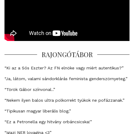
RAJONGÓTÁBOR
“Ki az a Sós Eszter? Az FN elnöke vagy miért autentikus?”
“Ja, látom, valami sándorklárás feminista genderszörnyeteg.”
“Török Gábor színvonal..”
“Nekem ilyen balos ultra polkorrekt tyúkok ne pofázzanak.”
“Tipikusan magyar liberális blog.”
“Ez a Petronella egy hitvány orbáncsicska!”
“Igazi NER lovagina <3”