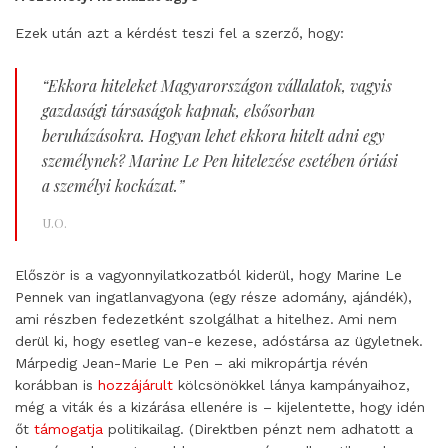
Ezek után azt a kérdést teszi fel a szerző, hogy:
“
Ekkora hiteleket Magyarországon vállalatok, vagyis
gazdasági társaságok kapnak, elsősorban
beruházásokra. Hogyan lehet ekkora hitelt adni egy
személynek? Marine Le Pen hitelezése esetében óriási
a személyi kockázat.
”
U.O.
Először is a vagyonnyilatkozatból kiderül, hogy Marine Le
Pennek van ingatlanvagyona (egy része adomány, ajándék),
ami részben fedezetként szolgálhat a hitelhez. Ami nem
derül ki, hogy esetleg van-e kezese, adóstársa az ügyletnek.
Márpedig Jean-Marie Le Pen – aki mikropártja révén
korábban is
hozzájárult
kölcsönökkel lánya kampányaihoz,
még a viták és a kizárása ellenére is – kijelentette, hogy idén
őt
támogatja
politikailag. (Direktben pénzt nem adhatott a