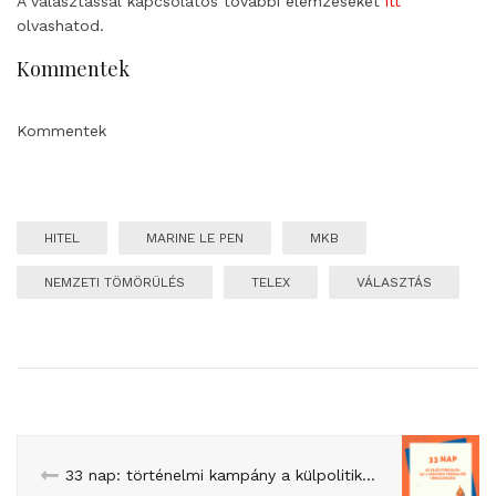
A választással kapcsolatos további elemzéseket
itt
olvashatod.
Kommentek
Kommentek
HITEL
MARINE LE PEN
MKB
NEMZETI TÖMÖRÜLÉS
TELEX
VÁLASZTÁS
33 nap: történelmi kampány a külpolitika árnyékában