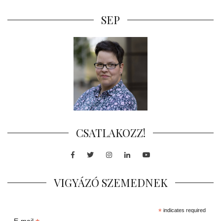
SEP
CSATLAKOZZ!
Facebook
Twitter
Instagram
LinkedIn
Youtube
VIGYÁZÓ SZEMEDNEK
*
indicates required
E-mail