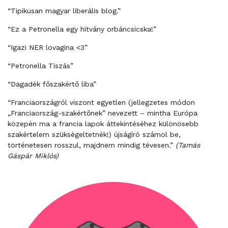
“Tipikusan magyar liberális blog.”
“Ez a Petronella egy hitvány orbáncsicska!”
“Igazi NER lovagina <3”
“Petronella Tiszás”
“Dagadék főszakértő liba”
“Franciaországról viszont egyetlen (jellegzetes módon
„Franciaország-szakértőnek” nevezett – mintha Európa
közepén ma a francia lapok áttekintéséhez különösebb
szakértelem szükségeltetnék!) újságíró számol be,
történetesen rosszul, majdnem mindig tévesen.”
(Tamás
Gáspár Miklós)