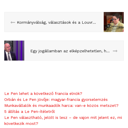
Kormányválság, választások és a Louvre kipakolása. Itt az októberi EU Infó! (12.)
Egy jogállamban az elképzelhetetlen, hogy valaki első fokon automatikusan megy a börtönbe – Hack Péter a Franciapolitikában
Le Pen lehet a következő francia elnök?
Orbán és Le Pen jövője: magyar-francia gyorselemzés
Munkavállalók és munkaadók harca: van-e közös metszet?
5 állítás a Le Pen-ítéletről
Le Pen választható, jelölt is lesz – de vajon mit jelent ez, mi
következik most?