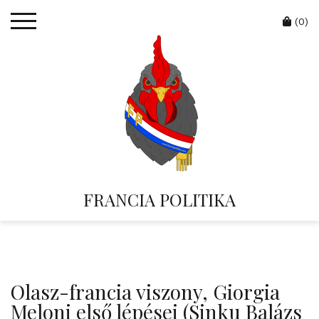
Skip
Cart
to
(0)
content
FRANCIA POLITIKA
Olasz-francia viszony, Giorgia
Meloni első lépései (Sinku Balázs