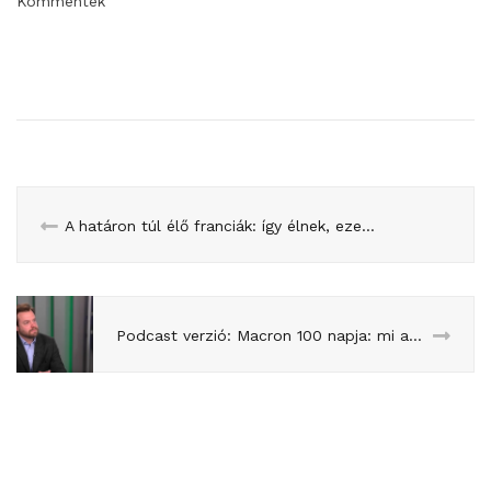
Kommentek
A határon túl élő franciák: így élnek, ezek a bajaik
Podcast verzió: Macron 100 napja: mi a cél, mit érhet el? Yann Caspar a Franciapolitikában