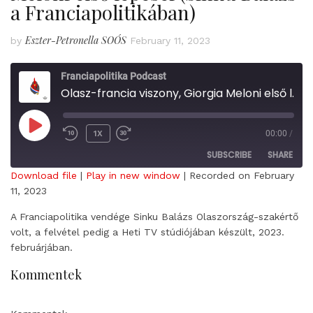
a Franciapolitikában)
Eszter-Petronella SOÓS
by
February 11, 2023
Franciapolitika Podcast
Olasz-francia viszony, Giorgia Meloni első lépései (Sinku Balázs a Franciapolitikában)
PLAY
1X
00:00
/
EPISODE
SUBSCRIBE
SHARE
Download file
|
Play in new window
|
Recorded on February
11, 2023
SHARE
RSS FEED
A Franciapolitika vendége Sinku Balázs Olaszország-szakértő
LINK
volt, a felvétel pedig a Heti TV stúdiójában készült, 2023.
februárjában.
EMBED
Kommentek