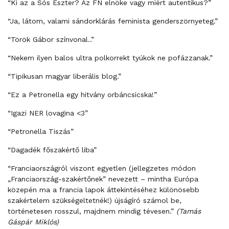
“Ki az a Sós Eszter? Az FN elnöke vagy miért autentikus?”
“Ja, látom, valami sándorklárás feminista genderszörnyeteg.”
“Török Gábor színvonal..”
“Nekem ilyen balos ultra polkorrekt tyúkok ne pofázzanak.”
“Tipikusan magyar liberális blog.”
“Ez a Petronella egy hitvány orbáncsicska!”
“Igazi NER lovagina <3”
“Petronella Tiszás”
“Dagadék főszakértő liba”
“Franciaországról viszont egyetlen (jellegzetes módon
„Franciaország-szakértőnek” nevezett – mintha Európa
közepén ma a francia lapok áttekintéséhez különösebb
szakértelem szükségeltetnék!) újságíró számol be,
történetesen rosszul, majdnem mindig tévesen.”
(Tamás
Gáspár Miklós)