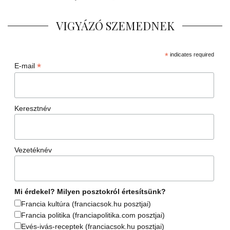
VIGYÁZÓ SZEMEDNEK
*
indicates required
*
E-mail
Keresztnév
Vezetéknév
Mi érdekel? Milyen posztokról értesítsünk?
Francia kultúra (franciacsok.hu posztjai)
Francia politika (franciapolitika.com posztjai)
Evés-ivás-receptek (franciacsok.hu posztjai)