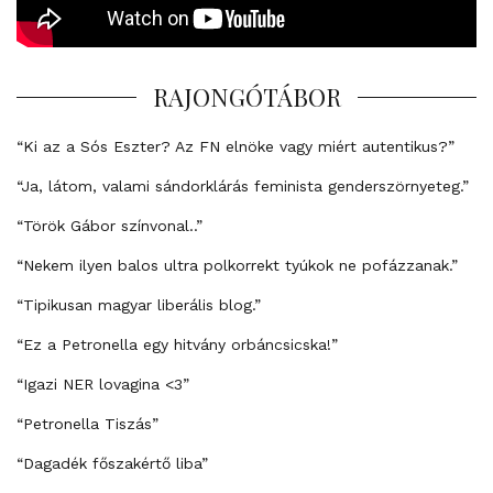
RAJONGÓTÁBOR
“Ki az a Sós Eszter? Az FN elnöke vagy miért autentikus?”
“Ja, látom, valami sándorklárás feminista genderszörnyeteg.”
“Török Gábor színvonal..”
“Nekem ilyen balos ultra polkorrekt tyúkok ne pofázzanak.”
“Tipikusan magyar liberális blog.”
“Ez a Petronella egy hitvány orbáncsicska!”
“Igazi NER lovagina <3”
“Petronella Tiszás”
“Dagadék főszakértő liba”