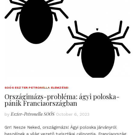
SOÓS ESZTER PETRONELLA ELEMZÉSEI
Országimázs-probléma: ágyi poloska-
pánik Franciaországban
Eszter-Petronella SOÓS
by
October 6, 2023
Grr! Nesze Neked, országimázs! Ágyi poloska járványról
beszélnek a világ vezető turisztikai célpontja, Franciaország