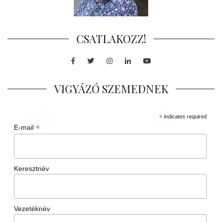
CSATLAKOZZ!
Facebook
Twitter
Instagram
LinkedIn
Youtube
VIGYÁZÓ SZEMEDNEK
*
indicates required
*
E-mail
Keresztnév
Vezetéknév