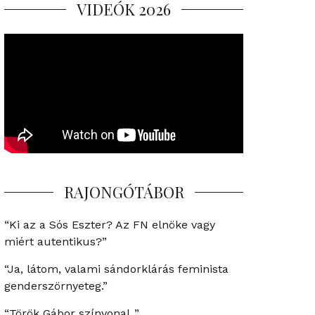
VIDEÓK 2026
RAJONGÓTÁBOR
“Ki az a Sós Eszter? Az FN elnöke vagy
miért autentikus?”
“Ja, látom, valami sándorklárás feminista
genderszörnyeteg.”
“Török Gábor színvonal..”