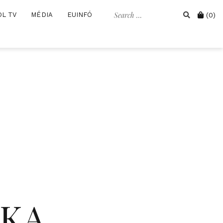
Search
Cart
OL TV
MÉDIA
EUINFÓ
(0)
for:
IKA