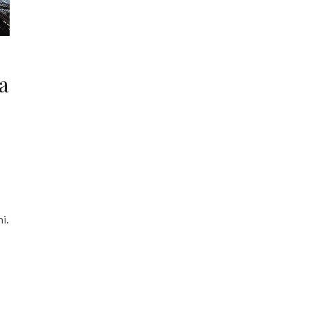
ka
i.