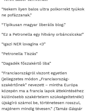
“Nekem ilyen balos ultra polkorrekt tyúkok
ne pofázzanak.”
“Tipikusan magyar liberális blog.”
“Ez a Petronella egy hitvány orbáncsicska!”
“Igazi NER lovagina <3”
“Petronella Tiszás”
“Dagadék főszakértő liba”
“Franciaországról viszont egyetlen
(jellegzetes módon „Franciaország-
szakértőnek” nevezett – mintha Európa
közepén ma a francia lapok áttekintéséhez
különösebb szakértelem szükségeltetnék!)
újságíró számol be, történetesen rosszul,
majdnem mindig tévesen.”
(Tamás Gáspár