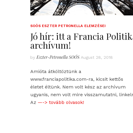
SOÓS ESZTER PETRONELLA ELEMZÉSEI
Jó hír: itt a Francia Politi
archívum!
Eszter-Petronella SOÓS
by
August 28, 2018
Amióta átköltöztünk a
www.franciapolitika.com-ra, kicsit kettős
életet éltünk. Nem volt kész az archívum
ugyanis, nem volt mire visszamutatni, linkeln
Az
—-> tovább olvasok!