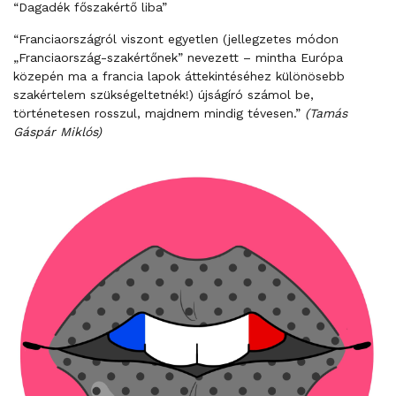
“Dagadék főszakértő liba”
“Franciaországról viszont egyetlen (jellegzetes módon
„Franciaország-szakértőnek” nevezett – mintha Európa
közepén ma a francia lapok áttekintéséhez különösebb
szakértelem szükségeltetnék!) újságíró számol be,
történetesen rosszul, majdnem mindig tévesen.”
(Tamás
Gáspár Miklós)