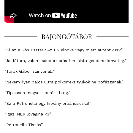
RAJONGÓTÁBOR
“Ki az a Sós Eszter? Az FN elnöke vagy miért autentikus?”
“Ja, látom, valami sándorklárás feminista genderszörnyeteg.”
“Török Gábor színvonal..”
“Nekem ilyen balos ultra polkorrekt tyúkok ne pofázzanak.”
“Tipikusan magyar liberális blog.”
“Ez a Petronella egy hitvány orbáncsicska!”
“Igazi NER lovagina <3”
“Petronella Tiszás”