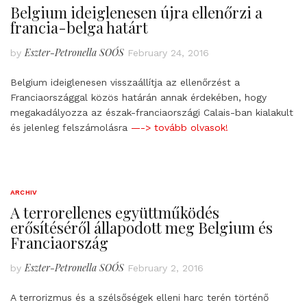
Belgium ideiglenesen újra ellenőrzi a
francia-belga határt
Eszter-Petronella SOÓS
by
February 24, 2016
Belgium ideiglenesen visszaállítja az ellenőrzést a
Franciaországgal közös határán annak érdekében, hogy
megakadályozza az észak-franciaországi Calais-ban kialakult
és jelenleg felszámolásra
—-> tovább olvasok!
ARCHIV
A terrorellenes együttműködés
erősítéséről állapodott meg Belgium és
Franciaország
Eszter-Petronella SOÓS
by
February 2, 2016
A terrorizmus és a szélsőségek elleni harc terén történő