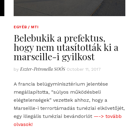
EGYÉB / MTI
Belebukik a prefektus,
hogy nem utasították ki a
marseille-i gyilkost
Eszter-Petronella SOÓS
by
October 11, 2017
A francia belügyminisztérium jelentése
megállapította, “súlyos működésbeli
elégtelenségek” vezettek ahhoz, hogy a
Marseille-i terrortámadás tunéziai elkövetőjét,
egy illegális tunéziai bevándorlót
—-> tovább
olvasok!