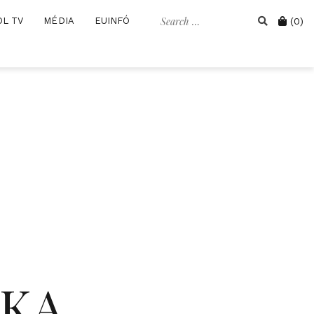
Search
Cart
OL TV
MÉDIA
EUINFÓ
(0)
for:
IKA