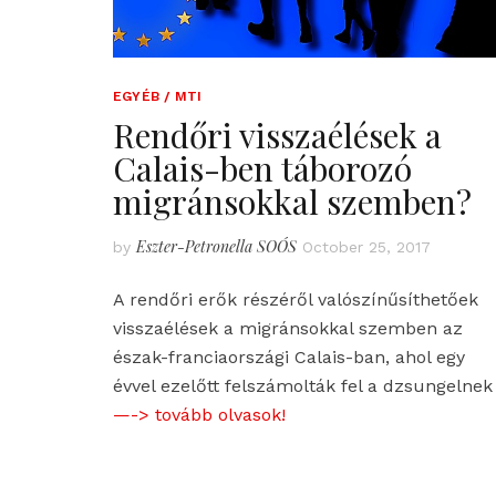
EGYÉB / MTI
Rendőri visszaélések a
Calais-ben táborozó
migránsokkal szemben?
Eszter-Petronella SOÓS
by
October 25, 2017
A rendőri erők részéről valószínűsíthetőek
visszaélések a migránsokkal szemben az
észak-franciaországi Calais-ban, ahol egy
évvel ezelőtt felszámolták fel a dzsungelnek
—-> tovább olvasok!