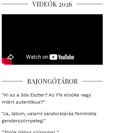
VIDEÓK 2026
RAJONGÓTÁBOR
“Ki az a Sós Eszter? Az FN elnöke vagy
miért autentikus?”
“Ja, látom, valami sándorklárás feminista
genderszörnyeteg.”
“Török Gábor színvonal..”