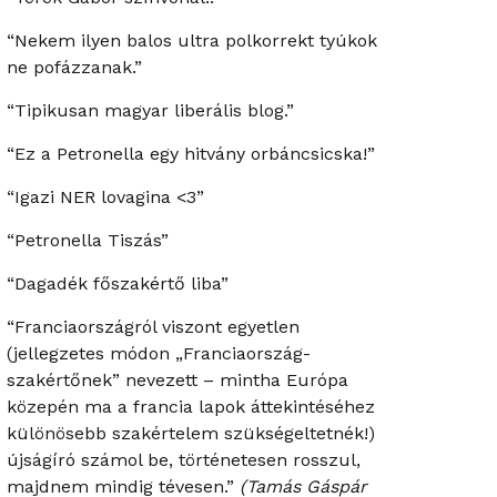
“Nekem ilyen balos ultra polkorrekt tyúkok
ne pofázzanak.”
“Tipikusan magyar liberális blog.”
“Ez a Petronella egy hitvány orbáncsicska!”
“Igazi NER lovagina <3”
“Petronella Tiszás”
“Dagadék főszakértő liba”
“Franciaországról viszont egyetlen
(jellegzetes módon „Franciaország-
szakértőnek” nevezett – mintha Európa
közepén ma a francia lapok áttekintéséhez
különösebb szakértelem szükségeltetnék!)
újságíró számol be, történetesen rosszul,
majdnem mindig tévesen.”
(Tamás Gáspár