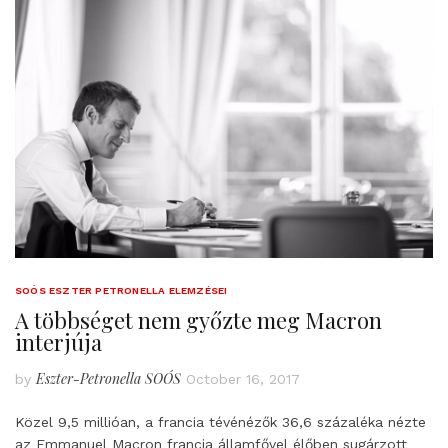
SOÓS ESZTER PETRONELLA ELEMZÉSEI
A többséget nem győzte meg Macron
interjúja
Eszter-Petronella SOÓS
by
October 16, 2017
Közel 9,5 millióan, a francia tévénézők 36,6 százaléka nézte
az Emmanuel Macron francia államfővel élőben sugárzott