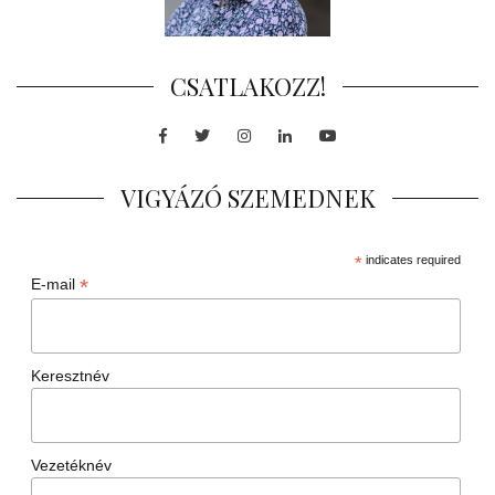
CSATLAKOZZ!
Facebook
Twitter
Instagram
LinkedIn
Youtube
VIGYÁZÓ SZEMEDNEK
*
indicates required
*
E-mail
Keresztnév
Vezetéknév