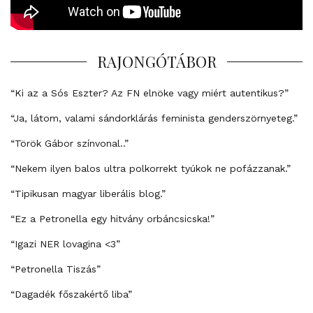
RAJONGÓTÁBOR
“Ki az a Sós Eszter? Az FN elnöke vagy miért autentikus?”
“Ja, látom, valami sándorklárás feminista genderszörnyeteg.”
“Török Gábor színvonal..”
“Nekem ilyen balos ultra polkorrekt tyúkok ne pofázzanak.”
“Tipikusan magyar liberális blog.”
“Ez a Petronella egy hitvány orbáncsicska!”
“Igazi NER lovagina <3”
“Petronella Tiszás”
“Dagadék főszakértő liba”