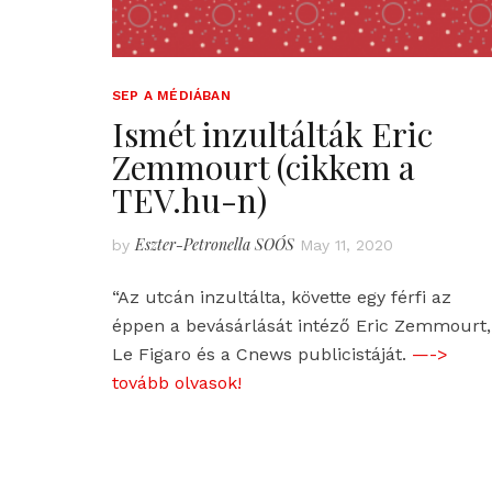
SEP A MÉDIÁBAN
Ismét inzultálták Eric
Zemmourt (cikkem a
TEV.hu-n)
Eszter-Petronella SOÓS
by
May 11, 2020
“Az utcán inzultálta, követte egy férfi az
éppen a bevásárlását intéző Eric Zemmourt,
Le Figaro és a Cnews publicistáját.
—->
tovább olvasok!