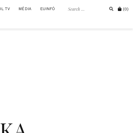
Search
Cart
OL TV
MÉDIA
EUINFÓ
(0)
for:
IKA