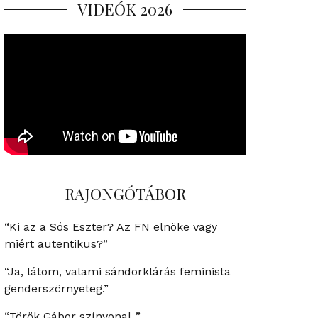
VIDEÓK 2026
RAJONGÓTÁBOR
“Ki az a Sós Eszter? Az FN elnöke vagy
miért autentikus?”
“Ja, látom, valami sándorklárás feminista
genderszörnyeteg.”
“Török Gábor színvonal..”