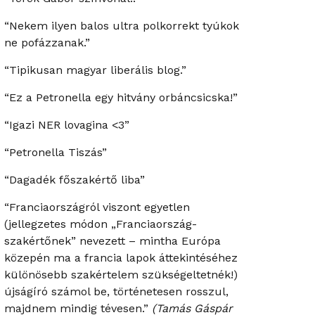
“Nekem ilyen balos ultra polkorrekt tyúkok
ne pofázzanak.”
“Tipikusan magyar liberális blog.”
“Ez a Petronella egy hitvány orbáncsicska!”
“Igazi NER lovagina <3”
“Petronella Tiszás”
“Dagadék főszakértő liba”
“Franciaországról viszont egyetlen
(jellegzetes módon „Franciaország-
szakértőnek” nevezett – mintha Európa
közepén ma a francia lapok áttekintéséhez
különösebb szakértelem szükségeltetnék!)
újságíró számol be, történetesen rosszul,
majdnem mindig tévesen.”
(Tamás Gáspár