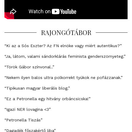
RAJONGÓTÁBOR
“Ki az a Sós Eszter? Az FN elnöke vagy miért autentikus?”
“Ja, látom, valami sándorklárás feminista genderszörnyeteg.”
“Török Gábor színvonal..”
“Nekem ilyen balos ultra polkorrekt tyúkok ne pofázzanak.”
“Tipikusan magyar liberális blog.”
“Ez a Petronella egy hitvány orbáncsicska!”
“Igazi NER lovagina <3”
“Petronella Tiszás”
“Dagadék főszakértő liba”