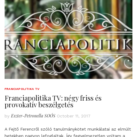
FRANCIAPOLITIKA TV
Franciapolitika TV: négy friss és
provokatív beszélgetés
Eszter-Petronella SOÓS
by
October 11, 2017
A Fejtő Ferencről szóló tanulmánykötet munkálatai az elmúlt
hetekben nagyon lefoglaltak. Így fegyelmezetlen voltam a