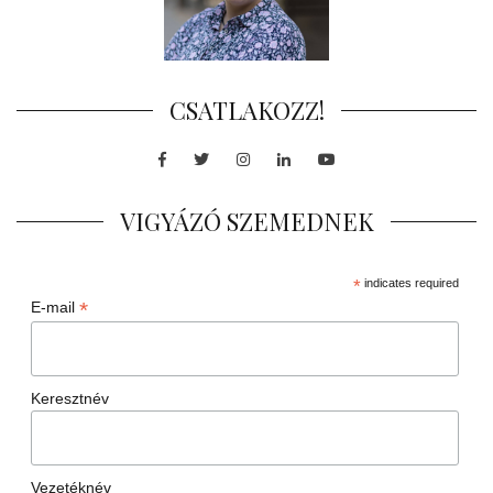
CSATLAKOZZ!
Facebook
Twitter
Instagram
LinkedIn
Youtube
VIGYÁZÓ SZEMEDNEK
*
indicates required
*
E-mail
Keresztnév
Vezetéknév