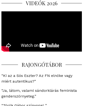
VIDEÓK 2026
RAJONGÓTÁBOR
“Ki az a Sós Eszter? Az FN elnöke vagy
miért autentikus?”
“Ja, látom, valami sándorklárás feminista
genderszörnyeteg.”
“Török Gábor színvonal..”