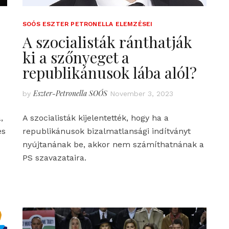
SOÓS ESZTER PETRONELLA ELEMZÉSEI
A szocialisták ránthatják
ki a szőnyeget a
republikánusok lába alól?
Eszter-Petronella SOÓS
by
November 3, 2023
,
A szocialisták kijelentették, hogy ha a
es
republikánusok bizalmatlansági indítványt
nyújtanának be, akkor nem számíthatnának a
PS szavazataira.