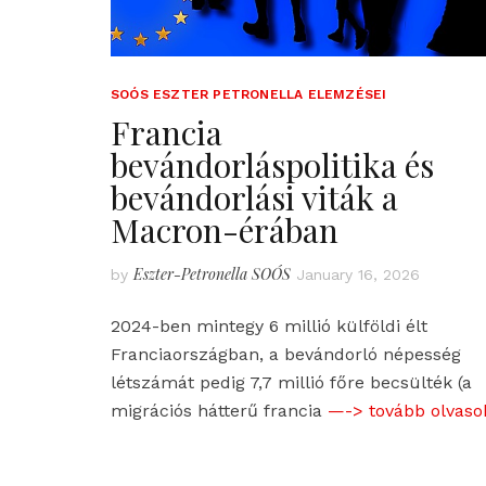
SOÓS ESZTER PETRONELLA ELEMZÉSEI
Francia
bevándorláspolitika és
bevándorlási viták a
Macron-érában
Eszter-Petronella SOÓS
by
January 16, 2026
2024-ben mintegy 6 millió külföldi élt
Franciaországban, a bevándorló népesség
létszámát pedig 7,7 millió főre becsülték (a
migrációs hátterű francia
—-> tovább olvaso