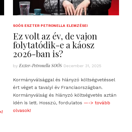
SOÓS ESZTER PETRONELLA ELEMZÉSEI
Ez volt az év, de vajon
folytatódik-e a káosz
2026-ban is?
Eszter-Petronella SOÓS
by
December 31, 2025
Kormányválsággal és hiányzó költségvetéssel
ért véget a tavalyi év Franciaországban.
Kormányválság és hiányzó költségvetés aztán
idén is lett. Hosszú, fordulatos
—-> tovább
olvasok!
k!