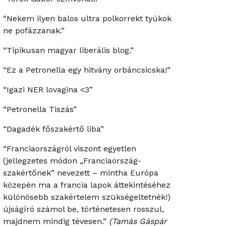
“Nekem ilyen balos ultra polkorrekt tyúkok
ne pofázzanak.”
“Tipikusan magyar liberális blog.”
“Ez a Petronella egy hitvány orbáncsicska!”
“Igazi NER lovagina <3”
“Petronella Tiszás”
“Dagadék főszakértő liba”
“Franciaországról viszont egyetlen
(jellegzetes módon „Franciaország-
szakértőnek” nevezett – mintha Európa
közepén ma a francia lapok áttekintéséhez
különösebb szakértelem szükségeltetnék!)
újságíró számol be, történetesen rosszul,
majdnem mindig tévesen.”
(Tamás Gáspár