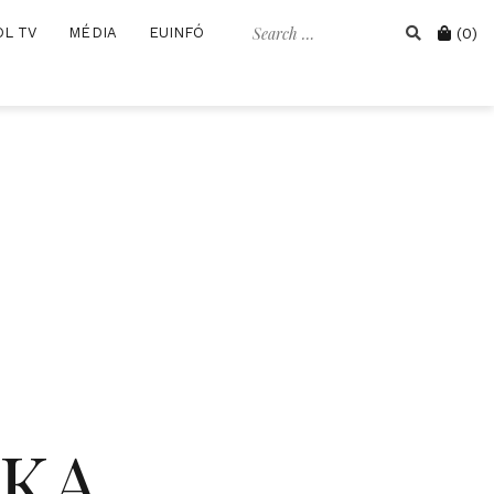
Search
Cart
OL TV
MÉDIA
EUINFÓ
(0)
for:
IKA