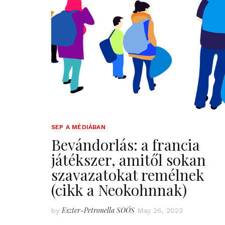
SEP A MÉDIÁBAN
Bevándorlás: a francia
játékszer, amitől sokan
szavazatokat remélnek
(cikk a Neokohnnak)
Eszter-Petronella SOÓS
by
May 26, 2023