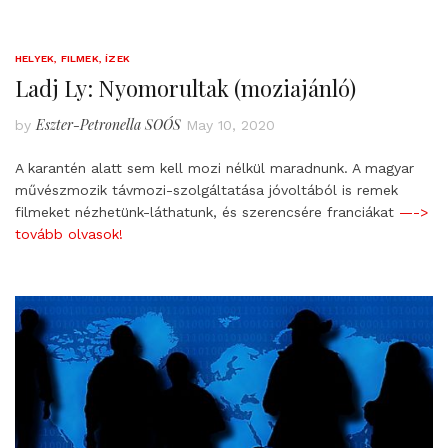
HELYEK, FILMEK, ÍZEK
Ladj Ly: Nyomorultak (moziajánló)
Eszter-Petronella SOÓS
by
May 10, 2020
A karantén alatt sem kell mozi nélkül maradnunk. A magyar
művészmozik távmozi-szolgáltatása jóvoltából is remek
filmeket nézhetünk-láthatunk, és szerencsére franciákat
—->
tovább olvasok!