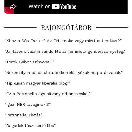
RAJONGÓTÁBOR
“Ki az a Sós Eszter? Az FN elnöke vagy miért autentikus?”
“Ja, látom, valami sándorklárás feminista genderszörnyeteg.”
“Török Gábor színvonal..”
“Nekem ilyen balos ultra polkorrekt tyúkok ne pofázzanak.”
“Tipikusan magyar liberális blog.”
“Ez a Petronella egy hitvány orbáncsicska!”
“Igazi NER lovagina <3”
“Petronella Tiszás”
“Dagadék főszakértő liba”