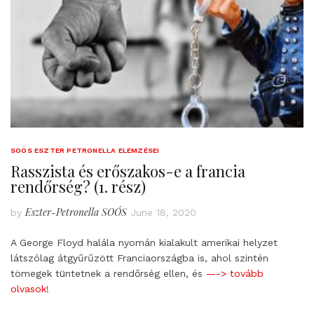
SOÓS ESZTER PETRONELLA ELEMZÉSEI
Rasszista és erőszakos-e a francia
rendőrség? (1. rész)
Eszter-Petronella SOÓS
by
June 18, 2020
A George Floyd halála nyomán kialakult amerikai helyzet
látszólag átgyűrűzött Franciaországba is, ahol szintén
tömegek tüntetnek a rendőrség ellen, és
—-> tovább
olvasok!