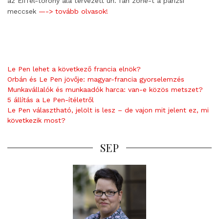
az Eiffel-torony alá tervezett ún. fan zone-t a párizsi
meccsek
—-> tovább olvasok!
Le Pen lehet a következő francia elnök?
Orbán és Le Pen jövője: magyar-francia gyorselemzés
Munkavállalók és munkaadók harca: van-e közös metszet?
5 állítás a Le Pen-ítéletről
Le Pen választható, jelölt is lesz – de vajon mit jelent ez, mi
következik most?
SEP