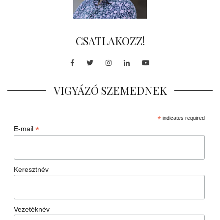
CSATLAKOZZ!
Facebook
Twitter
Instagram
LinkedIn
Youtube
VIGYÁZÓ SZEMEDNEK
*
indicates required
*
E-mail
Keresztnév
Vezetéknév