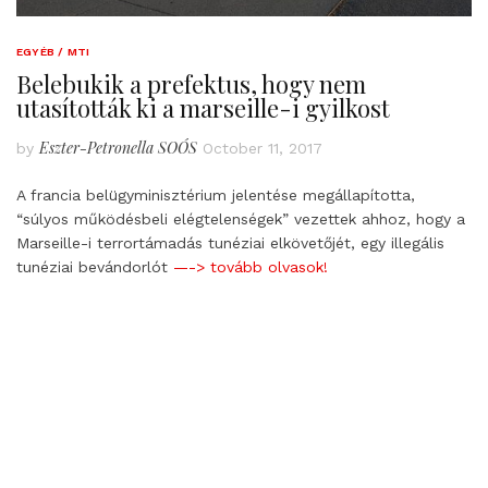
EGYÉB / MTI
Belebukik a prefektus, hogy nem
utasították ki a marseille-i gyilkost
Eszter-Petronella SOÓS
by
October 11, 2017
A francia belügyminisztérium jelentése megállapította,
“súlyos működésbeli elégtelenségek” vezettek ahhoz, hogy a
Marseille-i terrortámadás tunéziai elkövetőjét, egy illegális
tunéziai bevándorlót
—-> tovább olvasok!