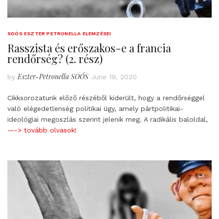
SOÓS ESZTER PETRONELLA ELEMZÉSEI
Rasszista és erőszakos-e a francia
rendőrség? (2. rész)
Eszter-Petronella SOÓS
by
June 19, 2020
Cikksorozatunk előző részéből kiderült, hogy a rendőrséggel
való elégedetlenség politikai ügy, amely pártpolitikai-
ideológiai megoszlás szerint jelenik meg. A radikális baloldal,
—-> tovább olvasok!