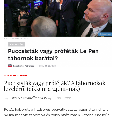
SEP A MÉDIÁBAN
Puccsisták vagy próféták? A tábornokok
leveléről (cikkem a 24.hu-nak)
Eszter-Petronella SOÓS
by
April 29, 2021
Polgárháborút, a hadsereg beavatkozását vizionálta néhány
nyugalmazott tábornok és több száz másik katona egy nyílt