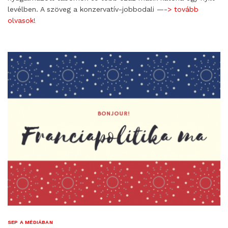
levélben. A szöveg a konzervatív-jobbodali
—-> tovább
olvasok!
SEP A MÉDIÁBAN