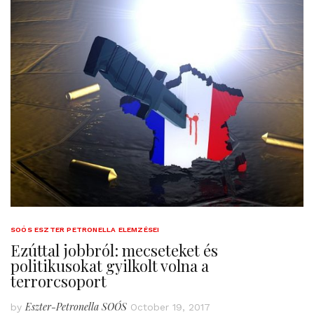
SOÓS ESZTER PETRONELLA ELEMZÉSEI
Ezúttal jobbról: mecseteket és
politikusokat gyilkolt volna a
terrorcsoport
Eszter-Petronella SOÓS
by
October 19, 2017