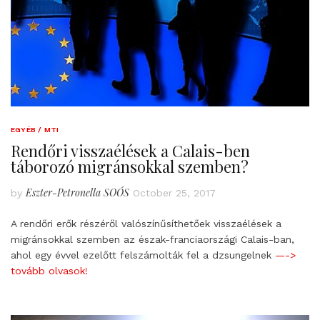
EGYÉB / MTI
Rendőri visszaélések a Calais-ben
táborozó migránsokkal szemben?
Eszter-Petronella SOÓS
by
October 25, 2017
A rendőri erők részéről valószínűsíthetőek visszaélések a
migránsokkal szemben az észak-franciaországi Calais-ban,
ahol egy évvel ezelőtt felszámolták fel a dzsungelnek
—->
tovább olvasok!