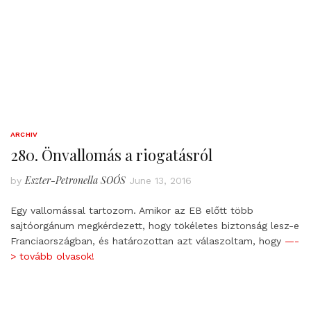
ARCHIV
280. Önvallomás a riogatásról
Eszter-Petronella SOÓS
by
June 13, 2016
Egy vallomással tartozom. Amikor az EB előtt több
sajtóorgánum megkérdezett, hogy tökéletes biztonság lesz-e
Franciaországban, és határozottan azt válaszoltam, hogy
—-
> tovább olvasok!