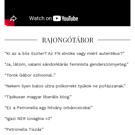
RAJONGÓTÁBOR
“Ki az a Sós Eszter? Az FN elnöke vagy miért autentikus?”
“Ja, látom, valami sándorklárás feminista genderszörnyeteg.”
“Török Gábor színvonal..”
“Nekem ilyen balos ultra polkorrekt tyúkok ne pofázzanak.”
“Tipikusan magyar liberális blog.”
“Ez a Petronella egy hitvány orbáncsicska!”
“Igazi NER lovagina <3”
“Petronella Tiszás”