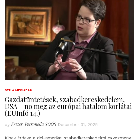
SEP A MÉDIÁBAN
Gazdatüntetések, szabadkereskedelem,
DSA – no meg az európai hatalom korlátai
(EUInfó 14.)
Eszter-Petronella SOÓS
by
December 31, 2025
Kinek érdeke a dél-amerikai szabadkereskedelmi egyezmény