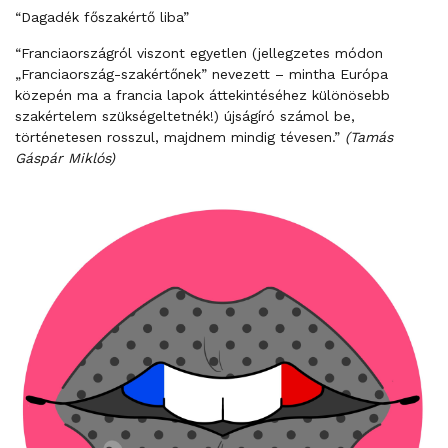
“Dagadék főszakértő liba”
“Franciaországról viszont egyetlen (jellegzetes módon
„Franciaország-szakértőnek” nevezett – mintha Európa
közepén ma a francia lapok áttekintéséhez különösebb
szakértelem szükségeltetnék!) újságíró számol be,
történetesen rosszul, majdnem mindig tévesen.”
(Tamás
Gáspár Miklós)