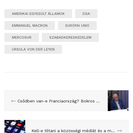
AMERIKAI EGYESÜLT ÁLLAMOK
DSA
EMMANUEL MACRON
EURÓPAI UNIÓ
MERCOSUR
SZABADKERESKEDELEM
URSULA VON DER LEYEN
Csődben van-e Franciaország? Bokros Lajos a mozgástérről (és sok minden másról) a Franciapolitikában
Kell-e tiltani a közösségi médiát és a mobilt a 15 év alattiaknak? (Szűts Zoltán a Franciapolitikában)