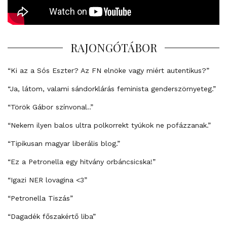
RAJONGÓTÁBOR
“Ki az a Sós Eszter? Az FN elnöke vagy miért autentikus?”
“Ja, látom, valami sándorklárás feminista genderszörnyeteg.”
“Török Gábor színvonal..”
“Nekem ilyen balos ultra polkorrekt tyúkok ne pofázzanak.”
“Tipikusan magyar liberális blog.”
“Ez a Petronella egy hitvány orbáncsicska!”
“Igazi NER lovagina <3”
“Petronella Tiszás”
“Dagadék főszakértő liba”