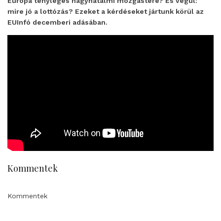
Európa tényleges nagyhatalmi mozgástere? És végül:
mire jó a lottózás? Ezeket a kérdéseket jártunk körül az
EUInfó decemberi adásában.
Kommentek
Kommentek