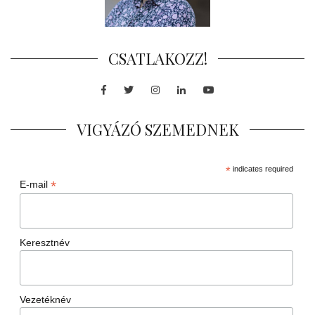
CSATLAKOZZ!
Facebook
Twitter
Instagram
LinkedIn
Youtube
VIGYÁZÓ SZEMEDNEK
*
indicates required
*
E-mail
Keresztnév
Vezetéknév