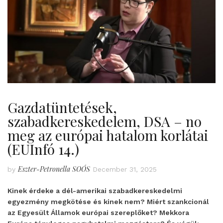
Gazdatüntetések,
szabadkereskedelem, DSA – no
meg az európai hatalom korlátai
(EUInfó 14.)
Eszter-Petronella SOÓS
by
December 31, 2025
Kinek érdeke a dél-amerikai szabadkereskedelmi
egyezmény megkötése és kinek nem? Miért szankcionál
az Egyesült Államok európai szereplőket? Mekkora