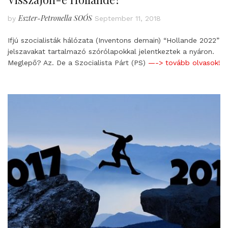
Eszter-Petronella SOÓS
by
September 11, 2018
Ifjú szocialisták hálózata (Inventons demain) “Hollande 2022”
jelszavakat tartalmazó szórólapokkal jelentkeztek a nyáron.
Meglepő? Az. De a Szocialista Párt (PS)
—-> tovább olvasok!