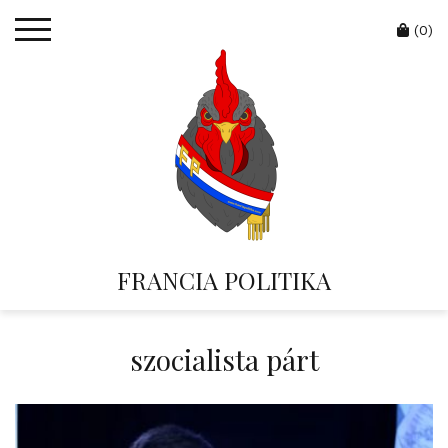
Skip
Cart
to
(0)
content
FRANCIA POLITIKA
szocialista párt