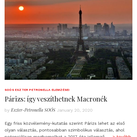
SOÓS ESZTER PETRONELLA ELEMZÉSEI
Párizs: így veszíthetnek Macronék
Eszter-Petronella SOÓS
by
January 20, 2020
Egy friss közvélemény-kutatás szerint Párizs lehet az első
olyan választás, pontosabban szimbolikus választás, ahol
potenciálisan megbomolhat a 2017 óta jellemző
—-> tovább