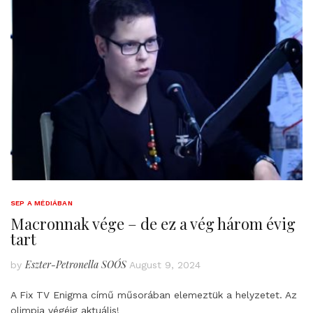
SEP A MÉDIÁBAN
Macronnak vége – de ez a vég három évig
tart
Eszter-Petronella SOÓS
by
August 9, 2024
A Fix TV Enigma című műsorában elemeztük a helyzetet. Az
olimpia végéig aktuális!