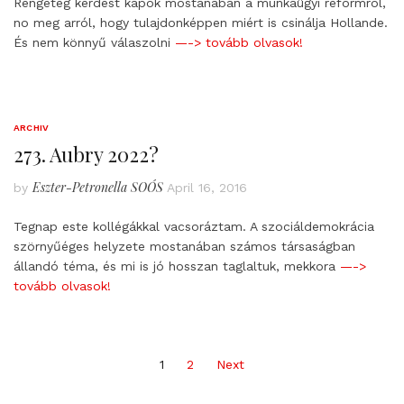
Rengeteg kérdést kapok mostanában a munkaügyi reformról,
no meg arról, hogy tulajdonképpen miért is csinálja Hollande.
És nem könnyű válaszolni
—-> tovább olvasok!
ARCHIV
273. Aubry 2022?
Eszter-Petronella SOÓS
by
April 16, 2016
Tegnap este kollégákkal vacsoráztam. A szociáldemokrácia
szörnyűéges helyzete mostanában számos társaságban
állandó téma, és mi is jó hosszan taglaltuk, mekkora
—->
tovább olvasok!
Posts
1
2
Next
pagination