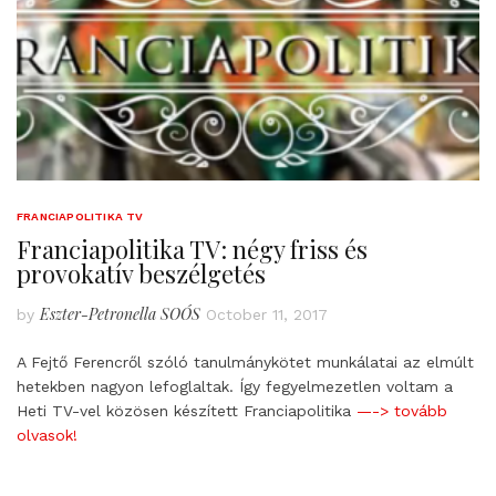
FRANCIAPOLITIKA TV
Franciapolitika TV: négy friss és
provokatív beszélgetés
Eszter-Petronella SOÓS
by
October 11, 2017
A Fejtő Ferencről szóló tanulmánykötet munkálatai az elmúlt
hetekben nagyon lefoglaltak. Így fegyelmezetlen voltam a
Heti TV-vel közösen készített Franciapolitika
—-> tovább
olvasok!