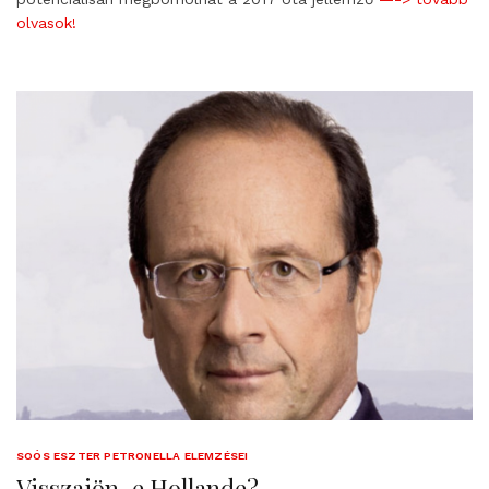
olvasok!
SOÓS ESZTER PETRONELLA ELEMZÉSEI
Visszajön-e Hollande?