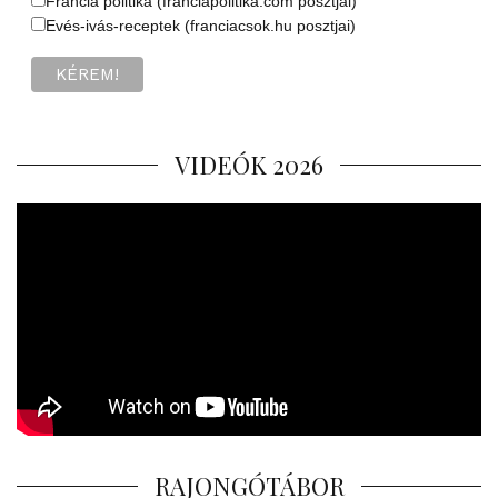
Francia politika (franciapolitika.com posztjai)
Evés-ivás-receptek (franciacsok.hu posztjai)
VIDEÓK 2026
RAJONGÓTÁBOR