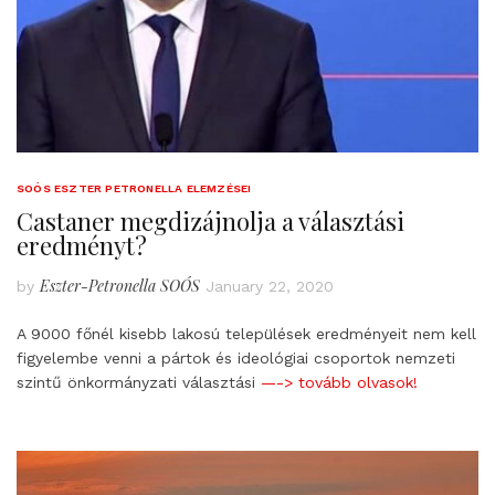
SOÓS ESZTER PETRONELLA ELEMZÉSEI
Castaner megdizájnolja a választási
eredményt?
Eszter-Petronella SOÓS
by
January 22, 2020
A 9000 főnél kisebb lakosú települések eredményeit nem kell
figyelembe venni a pártok és ideológiai csoportok nemzeti
szintű önkormányzati választási
—-> tovább olvasok!