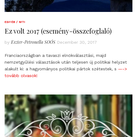
EGYÉB / MTI
Ez volt 2017 (esemény-összefoglaló)
Eszter-Petronella SOÓS
by
December 30, 2017
Franciaországban a tavaszi elnökválasztási, majd
nemzetgyűlési választások után teljesen új politikai helyzet
alakult ki: a hagyományos politikai pártok szétestek, s
—->
tovább olvasok!