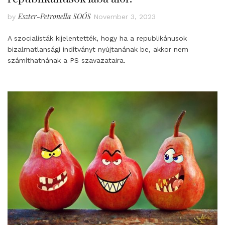
Eszter-Petronella SOÓS
by
November 3, 2023
A szocialisták kijelentették, hogy ha a republikánusok
bizalmatlansági indítványt nyújtanának be, akkor nem
számíthatnának a PS szavazataira.