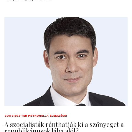
SOÓS ESZTER PETRONELLA ELEMZÉSEI
A szocialisták ránthatják ki a szőnyeget a
republikánusok lába alól?