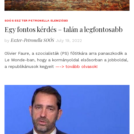
SOÓS ESZTER PETRONELLA ELEMZÉSEI
Egy fontos kérdés – talán a legfontosabb
Eszter-Petronella SOÓS
by
July 19, 2022
Olivier Faure, a szocialisták (PS) főtitkára arra panaszkodik a
Le Monde-ban, hogy a kormányoldal elsősorban a jobboldal,
a republikánusok kegyeit
—-> tovább olvasok!