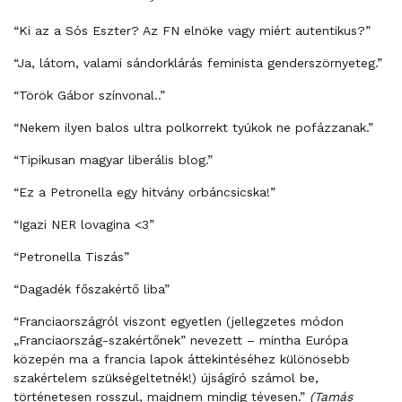
“Ki az a Sós Eszter? Az FN elnöke vagy miért autentikus?”
“Ja, látom, valami sándorklárás feminista genderszörnyeteg.”
“Török Gábor színvonal..”
“Nekem ilyen balos ultra polkorrekt tyúkok ne pofázzanak.”
“Tipikusan magyar liberális blog.”
“Ez a Petronella egy hitvány orbáncsicska!”
“Igazi NER lovagina <3”
“Petronella Tiszás”
“Dagadék főszakértő liba”
“Franciaországról viszont egyetlen (jellegzetes módon
„Franciaország-szakértőnek” nevezett – mintha Európa
közepén ma a francia lapok áttekintéséhez különösebb
szakértelem szükségeltetnék!) újságíró számol be,
történetesen rosszul, majdnem mindig tévesen.”
(Tamás