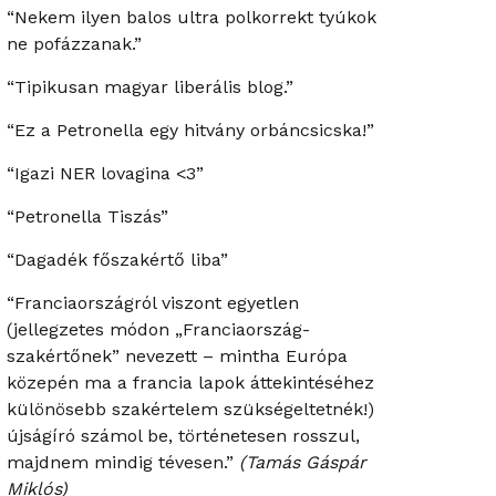
“Nekem ilyen balos ultra polkorrekt tyúkok
ne pofázzanak.”
“Tipikusan magyar liberális blog.”
“Ez a Petronella egy hitvány orbáncsicska!”
“Igazi NER lovagina <3”
“Petronella Tiszás”
“Dagadék főszakértő liba”
“Franciaországról viszont egyetlen
(jellegzetes módon „Franciaország-
szakértőnek” nevezett – mintha Európa
közepén ma a francia lapok áttekintéséhez
különösebb szakértelem szükségeltetnék!)
újságíró számol be, történetesen rosszul,
majdnem mindig tévesen.”
(Tamás Gáspár
Miklós)