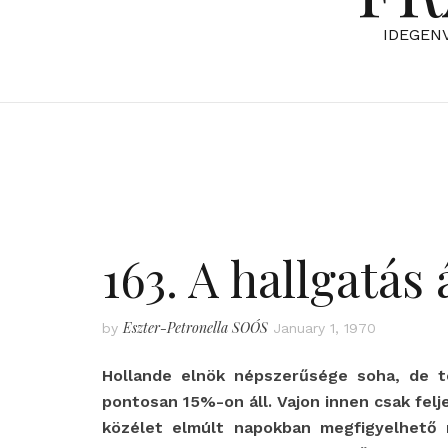
IDEGEN
163. A hallgatás 
Eszter-Petronella SOÓS
by
January 1, 1970
Hollande elnök népszerűsége soha, de 
pontosan 15%-on áll. Vajon innen csak felj
közélet elmúlt napokban megfigyelhető r