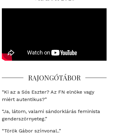
RAJONGÓTÁBOR
“Ki az a Sós Eszter? Az FN elnöke vagy
miért autentikus?”
“Ja, látom, valami sándorklárás feminista
genderszörnyeteg.”
“Török Gábor színvonal..”