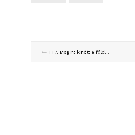
FF7. Megint kinőtt a földből egy villamosvonal…