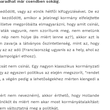
maradhat már csendben sokáig.
ődött, vagy az elnök hétfői kifügyülésével. De ez
kezdődött, amikor a jelelnegi kormány elfelejtette
illetve megpróbálta elmagyarázni, hogy amit csinál,
kraták vagyunk, nem szorítunk meg, nem emelünk
ia nép nem hülye (és miért lenne az?), akkor azt is
an zavarja a látványos őszintetlenség, mint az, hogy
 az az adó (Franciaország ugyanis az a hely, ahol az
lampolgári ethosz).
sát nem csinál. Egy nagyon klasszikus kormányzati
gy az egyszeri politikus az elején megszorít, “rendet
rá), a végén pedig a lehetőségekhez mérten kiengedi a
zért nem nevezném), akkor érthető, hogy Hollande
elnököt és miért nem akar most kormányátalakítást:
em változtatná meg a politikát.