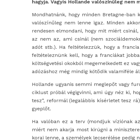
hagyja. Vagyis Hollande valószínűleg nem 
Mondhatnánk, hogy minden Bretagne-ban ked
valószínűleg nem lenne igaz. Minden akkor 
rendesen elmondani, hogy mit miért csinál, 
az nem az, ami csinál (nem szociáldemo
adót stb.). Ha feltételezzük, hogy a franc
feltételeznünk kell, hogy a franciákat jobb
költségvetési okokból megemelkedett ez vagy
adózáshoz még mindig kötődik valamiféle ál
Hollande ugyanis semmi meglepőt vagy furc
ciklust próbál végigvinni, ami úgy néz ki, ho
tesz”, reformál (legalábbis kísérletet tesz 
gyeplőt.
Ha valóban ez a terv (mondjuk víziónak a
miért nem akarja most kirúgni a miniszter
korai lenne, a személyek lecserélése pedig n