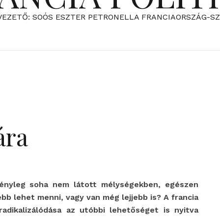
VEZETŐ: SOÓS ESZTER PETRONELLA FRANCIAORSZÁG-S
ára
tényleg soha nem látott mélységekben, egészen
ebb lehet menni, vagy van még lejjebb is? A francia
adikalizálódása az utóbbi lehetőséget is nyitva