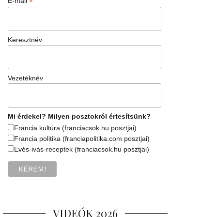
*
E-mail
Keresztnév
Vezetéknév
Mi érdekel? Milyen posztokról értesítsünk?
Francia kultúra (franciacsok.hu posztjai)
Francia politika (franciapolitika.com posztjai)
Evés-ivás-receptek (franciacsok.hu posztjai)
VIDEÓK 2026