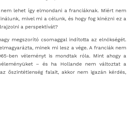
rt nem lehet így elmondani a franciáknak. Miért nem
sinálunk, mivel mi a célunk, és hogy fog kinézni ez a
lrajzolni a perspektívát?
agy megszorító csomaggal indította az elnökségét.
is elmagyarázta, minek mi lesz a vége. A franciák nem
1965-ben véleményt is mondtak róla. Mint ahogy a
 véleményüket – és ha Hollande nem változtat a
 az őszintétlenség falait, akkor nem igazán kérdés,