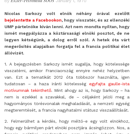
Eszter-Petronella SOÓS
by
January 1, 1970
Nicolas Sarkozy volt elnök néhány órával ezelőtt
bejelentette a Facebookon
, hogy visszatér, és az ellenzéki
UMP pártelnöke kíván lenni. Azt nem mondta nyíltan, hogy
ismét megpályázza a köztársasági elnöki posztot, de ne
legyen kétségünk, a dolog erről szól. A hetek óta várt
megerősítés alapjaiban forgatja fel a francia politikai élet
állóvizét.
1. A bejegyzésben Sarkozy ismét sugallja, hogy kötelessége
visszatérni, amikor Franciaország ennyire nehéz helyzetben
van. Ezt a tematikát 2012 óta többször használta, igen
tudatosan – a haza iránti kötelesség
egyfajta gaulle-ista
motívumnak tekinthető
. Mint ahogy az is, hogy Sarkozy – ha
nem is ezekkel a szavakkal, de – céljaként jelöli meg a
hagyományos törésvonalak meghaladását, a nemzeti egység
megteremtését, a francia nagyhatalmi státusz visszaállítását.
2. Felmerülhet a kérdés, hogy méltó-e egy volt elnökhoz,
hogy egy bármilyen párt elnöki posztjára ácsingózzon. Nos, a