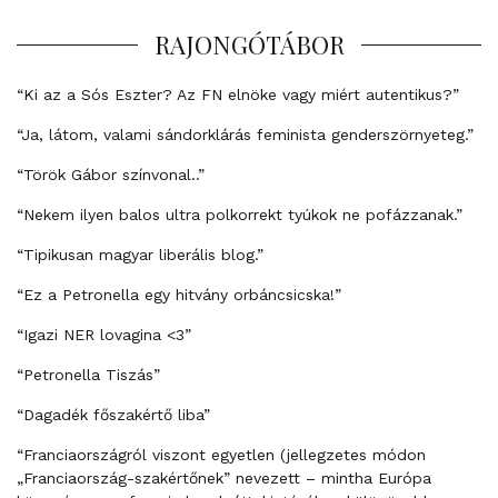
RAJONGÓTÁBOR
“Ki az a Sós Eszter? Az FN elnöke vagy miért autentikus?”
“Ja, látom, valami sándorklárás feminista genderszörnyeteg.”
“Török Gábor színvonal..”
“Nekem ilyen balos ultra polkorrekt tyúkok ne pofázzanak.”
“Tipikusan magyar liberális blog.”
“Ez a Petronella egy hitvány orbáncsicska!”
“Igazi NER lovagina <3”
“Petronella Tiszás”
“Dagadék főszakértő liba”
“Franciaországról viszont egyetlen (jellegzetes módon
„Franciaország-szakértőnek” nevezett – mintha Európa