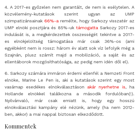
4. A 2017-es győzelen nem garantált, de nem is esélytelen. A
közvélemény-kutatások szerint ugyan az UMP
szimpatizánsainak
66%-a
remélte, hogy Sarkozy visszatér az
UMP elnöki posztjára és 85%-uk
támogatta
Sarkozy 2017-es
indulását is, a megkérdezettek összességét tekintve a 2017-
es elnökjelöltség támogatása már csak 36%-os (ami
egyébként nem is rossz: három év alatt sok víz lefolyik még a
Szajnán, plusz számít majd a mobilizáció, a saját és az
ellentáborok mozgósíthatósága, az pedig nem idén dől el).
6. Sarkozy számára immáron érdemi ellenfél a Nemzeti Front
elnöke, Marine Le Pen is, aki a kutatások szerint egy most
vasárnap esedékes elnökválasztáson
akár nyerhetne is
, ha
Hollande elnökkel találkozna a második fordulóban(!).
Nyilvánvaló, már csak emiatt is, hogy egy hosszú
elnökválasztási kampány elé nézünk, amely (ha nem 2012-
ben, akkor) a mai nappal biztosan elkezdődött.
Kommentek