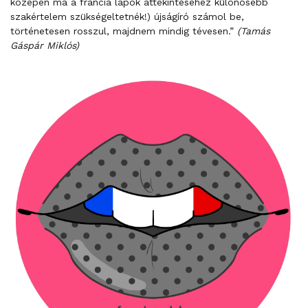
közepén ma a francia lapok áttekintéséhez különösebb
szakértelem szükségeltetnék!) újságíró számol be,
történetesen rosszul, majdnem mindig tévesen.”
(Tamás
Gáspár Miklós)