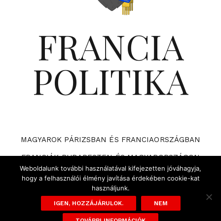
FRANCIA
POLITIKA
MAGYAROK PÁRIZSBAN ÉS FRANCIAORSZÁGBAN
FRANCIÁK BUDAPESTEN ÉS MAGYARORSZÁGON
Weboldalunk további használatával kifejezetten jóváhagyja,
VÁRHATÓ ESEMÉNYEK A FRANCIA POLITIKÁBAN
hogy a felhasználói élmény javítása érdekében cookie-kat
használjunk.
ADATVÉDELMI TÁJÉKOZTATÓ ÉS SZABÁLYZAT
IGEN, HOZZÁJÁRULOK.
NEM
TOVÁBBI INFORMÁCIÓK