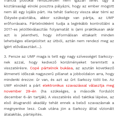
francia politikai rendszerben nem igazán lehet úgy a
köztársasági elnöki posztra pályázni, hogy az ember mögött
nem áll egy lojális párt. Ha tehát Sarkozy vissza akar térni az
Éléysée-palotába, akkor szüksége van pártja, az UMP
erőforrásaira. Pártelnökként tudja a leginkább kontrollálni a
2017-es jelöltkiválasztás folyamatát is (ami praktikusan akár
azt is jelentheti, hogy informálisan eltakarít minden
lehetséges ellenjelöltet az útból, aztán nem rendezi meg az
ígért előválasztást…).
3. Persze az UMP maga is tett egy nagy szívességet Sarkozy-
nek azzal, hogy kedvező körülményeket teremtett a
visszatérésre.
Copé pártelnök bukása
, az azután következő
átmeneti időszak nagyszerű pillanat a jobboldalon arra, hogy
mindenki érezze: űr van, és azt az űrt Sarkozy tölti be. Az
UMP elnökét a párt
elektronikus szavazással választja meg
november 29-én
(ha szükséges, a második fordulót
december 6-án tartják). A visszatérés első taktikai lépése, az
első átugrandó akadály tehát ennek a belső szavazásnak a
megnyerése lesz. Csak utána jön a Sarkozy által vízionált
átalakítás, pártépítés.