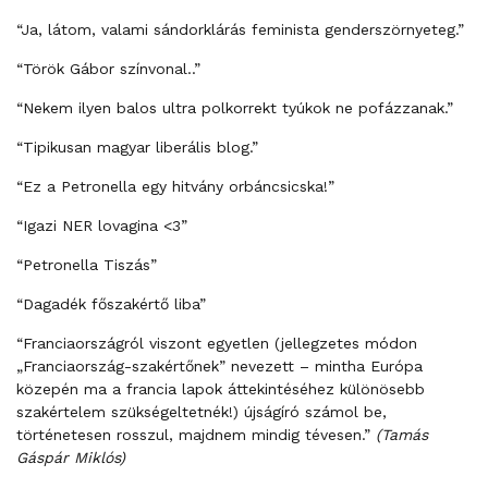
“Ja, látom, valami sándorklárás feminista genderszörnyeteg.”
“Török Gábor színvonal..”
“Nekem ilyen balos ultra polkorrekt tyúkok ne pofázzanak.”
“Tipikusan magyar liberális blog.”
“Ez a Petronella egy hitvány orbáncsicska!”
“Igazi NER lovagina <3”
“Petronella Tiszás”
“Dagadék főszakértő liba”
“Franciaországról viszont egyetlen (jellegzetes módon
„Franciaország-szakértőnek” nevezett – mintha Európa
közepén ma a francia lapok áttekintéséhez különösebb
szakértelem szükségeltetnék!) újságíró számol be,
történetesen rosszul, majdnem mindig tévesen.”
(Tamás
Gáspár Miklós)