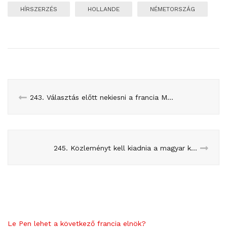
HÍRSZERZÉS
HOLLANDE
NÉMETORSZÁG
243. Választás előtt nekiesni a francia Munka Törvénykönyvének: danger zone!
245. Közleményt kell kiadnia a magyar köztévének, ha nézik a focit? A franciák válasza: naná!
Le Pen lehet a következő francia elnök?