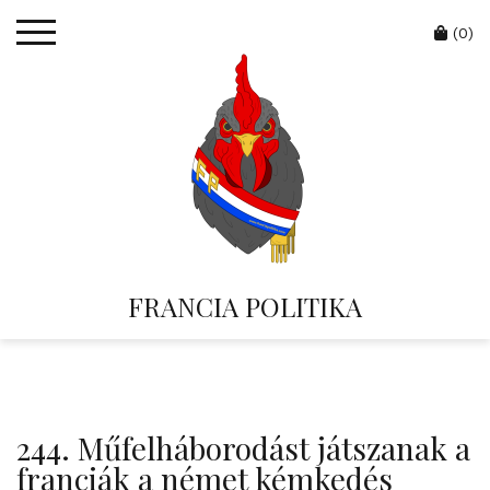
Skip
Cart
to
(0)
content
FRANCIA POLITIKA
244. Műfelháborodást játszanak a
franciák a német kémkedés