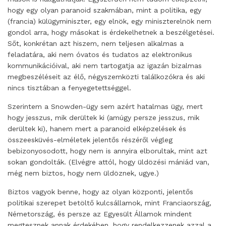
hogy egy olyan paranoid szakmában, mint a politika, egy
(francia) külügyminiszter, egy elnök, egy miniszterelnök nem
gondol arra, hogy másokat is érdekelhetnek a beszélgetései.
Sőt, konkrétan azt hiszem, nem teljesen alkalmas a
feladatára, aki nem óvatos és tudatos az elektronikus
kommunikációival, aki nem tartogatja az igazán bizalmas
megbeszéléseit az élő, négyszemközti találkozókra és aki
nincs tisztában a fenyegetettséggel.
Szerintem a Snowden-ügy sem azért hatalmas ügy, mert
hogy jesszus, mik derültek ki (amúgy persze jesszus, mik
derültek ki), hanem mert a paranoid elképzelések és
összeesküvés-elméletek jelentős részéről végleg
bebizonyosodott, hogy nem is annyira elborultak, mint azt
sokan gondolták. (Elvégre attól, hogy üldözési mániád van,
még nem biztos, hogy nem üldöznek, ugye.)
Biztos vagyok benne, hogy az olyan központi, jelentős
politikai szerepet betöltő kulcsállamok, mint Franciaország,
Németország, és persze az Egyesült Államok mindent
megtesznek annak érdekében, hogy rendelkezzenek azzal a