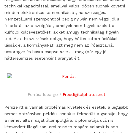
technikai kapacitással, amellyel valós időben tudnak követni
minden elektronikus kommunikációt, ha szükséges.
Nemzetállami szempontból pedig nyilván nem végzi jól a
feladatát az a szolgálat, amelyek nem figyeli azokat a
külföldi kulcsvezetőket, akiket amúgy technikailag figyelni
tud. Az a hírszerzések dolga, hogy háttér-információkkal
lássák el a kormányaikat, azt meg nem az íróasztalnál
ücsörögve és hasra csapva szerzik meg (bár egy jó
háttérelemzés esetenként aranyat ér).
Forrás: Idea go /
Freedigitalphotos.net
Persze itt is vannak problémás kivételek és esetek, a legújabb
német botrányban például annak is felmerült a gyanúja, hogy
a német állam saját állampolgára, diplomatája után is
kémkedett illegálisan, ami minden magára valamit is adó