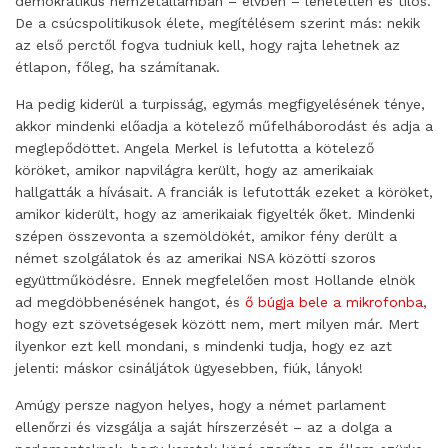
demokratikus nemzetállamban – elvben – lehetetlen és tilos.
De a csúcspolitikusok élete, megítélésem szerint más: nekik
az első perctől fogva tudniuk kell, hogy rajta lehetnek az
étlapon, főleg, ha számítanak.
Ha pedig kiderül a turpisság, egymás megfigyelésének ténye,
akkor mindenki előadja a kötelező műfelháborodást és adja a
meglepődöttet. Angela Merkel is lefutotta a kötelező
köröket, amikor napvilágra került, hogy az amerikaiak
hallgatták a hívásait. A franciák is lefutották ezeket a köröket,
amikor kiderült, hogy az amerikaiak figyelték őket. Mindenki
szépen összevonta a szemöldökét, amikor fény derült a
német szolgálatok és az amerikai NSA közötti szoros
együttműködésre. Ennek megfelelően most Hollande elnök
ad megdöbbenésének hangot, és
ő búgja bele a mikrofonba
,
hogy ezt szövetségesek között nem, mert milyen már. Mert
ilyenkor ezt kell mondani, s mindenki tudja, hogy ez azt
jelenti: máskor csináljátok ügyesebben, fiúk, lányok!
Amúgy persze nagyon helyes, hogy a német parlament
ellenőrzi és vizsgálja a saját hírszerzését – az a dolga a