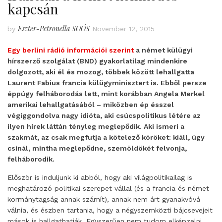
kapcsán
Eszter-Petronella SOÓS
by
November 12, 2015
Egy berlini rádió információi szerint
a német külügyi
hírszerző szolgálat (BND) gyakorlatilag mindenkire
dolgozott, aki él és mozog, többek között lehallgatta
Laurent Fabius francia külügyminisztert is. Ebből persze
éppúgy felháborodás lett, mint korábban Angela Merkel
amerikai lehallgatásából – miközben ép ésszel
végiggondolva nagy idióta, aki csúcspolitikus létére az
ilyen hírek láttán tényleg meglepődik. Aki ismeri a
szakmát, az csak megfutja a kötelező köröket: kiáll, úgy
csinál, mintha meglepődne, szemöldökét felvonja,
felháborodik.
Először is induljunk ki abból, hogy aki világpolitikailag is
meghatározó politikai szerepet vállal (és a francia és német
kormánytagság annak számít), annak nem árt gyanakvóvá
válnia, és észben tartania, hogy a négyszemközti bájcsevejeit
mások is hallgathatják. Egyszerűen nem tudom elképzelni,