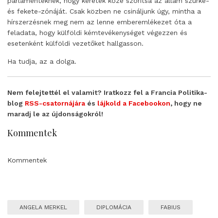
parlamenteknek, hogy keretek közé szorítsa az állam szürke-
és fekete-zónáját. Csak közben ne csináljunk úgy, mintha a
hírszerzésnek meg nem az lenne emberemlékezet óta a
feladata, hogy külföldi kémtevékenységet végezzen és
esetenként külföldi vezetőket hallgasson.
Ha tudja, az a dolga.
Nem felejtettél el valamit? Iratkozz fel a Francia Politika-
blog
RSS-csatornájára
és
lájkold a Facebookon
, hogy ne
maradj le az újdonságokról!
Kommentek
Kommentek
ANGELA MERKEL
DIPLOMÁCIA
FABIUS