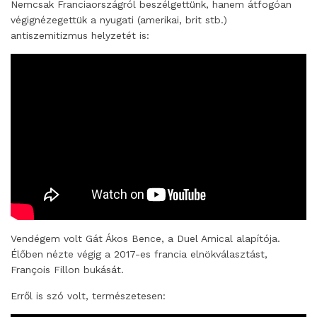
Nemcsak Franciaországról beszélgettünk, hanem átfogóan
végignézegettük a nyugati (amerikai, brit stb.)
antiszemitizmus helyzetét is:
Vendégem volt Gát Ákos Bence, a Duel Amical alapítója.
Élőben nézte végig a 2017-es francia elnökválasztást,
François Fillon bukását.
Erről is szó volt, természetesen: