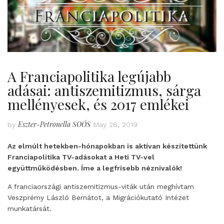
A Franciapolitika legújabb
adásai: antiszemitizmus, sárga
mellényesek, és 2017 emlékei
Eszter-Petronella SOÓS
by
May 28, 2019
Az elmúlt hetekben-hónapokban is aktívan készítettünk
Franciapolitika TV-adásokat a Heti TV-vel
együttműködésben. Íme a legfrisebb néznivalók!
A franciaországi antiszemitizmus-viták után meghívtam
Veszprémy László Bernátot, a Migrációkutató Intézet
munkatársát.