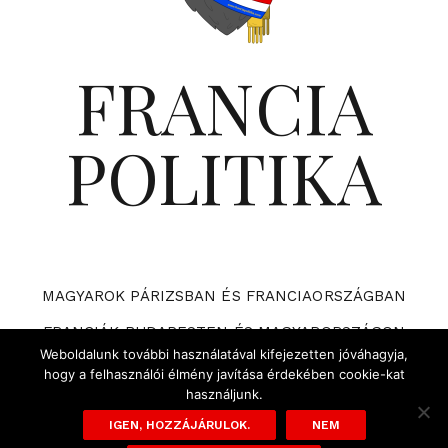
FRANCIA
POLITIKA
MAGYAROK PÁRIZSBAN ÉS FRANCIAORSZÁGBAN
FRANCIÁK BUDAPESTEN ÉS MAGYARORSZÁGON
Weboldalunk további használatával kifejezetten jóváhagyja,
VÁRHATÓ ESEMÉNYEK A FRANCIA POLITIKÁBAN
hogy a felhasználói élmény javítása érdekében cookie-kat
használjunk.
ADATVÉDELMI TÁJÉKOZTATÓ ÉS SZABÁLYZAT
IGEN, HOZZÁJÁRULOK.
NEM