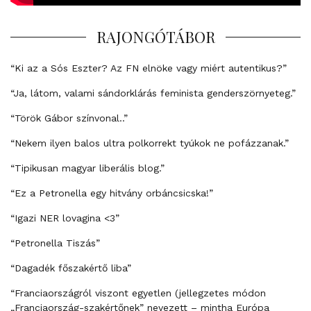
RAJONGÓTÁBOR
“Ki az a Sós Eszter? Az FN elnöke vagy miért autentikus?”
“Ja, látom, valami sándorklárás feminista genderszörnyeteg.”
“Török Gábor színvonal..”
“Nekem ilyen balos ultra polkorrekt tyúkok ne pofázzanak.”
“Tipikusan magyar liberális blog.”
“Ez a Petronella egy hitvány orbáncsicska!”
“Igazi NER lovagina <3”
“Petronella Tiszás”
“Dagadék főszakértő liba”
“Franciaországról viszont egyetlen (jellegzetes módon
„Franciaország-szakértőnek” nevezett – mintha Európa