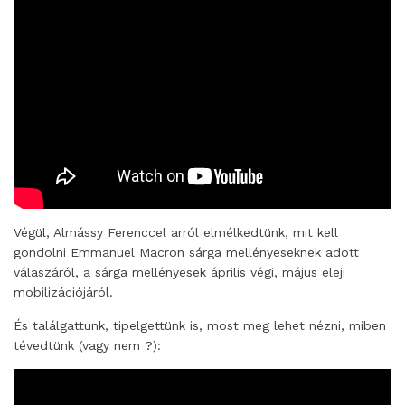
Végül, Almássy Ferenccel arról elmélkedtünk, mit kell
gondolni Emmanuel Macron sárga mellényeseknek adott
válaszáról, a sárga mellényesek április végi, május eleji
mobilizációjáról.
És találgattunk, tipelgettünk is, most meg lehet nézni, miben
tévedtünk (vagy nem ?):