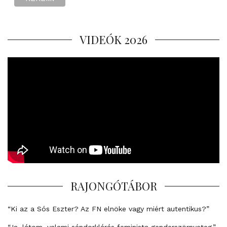
VIDEÓK 2026
RAJONGÓTÁBOR
“Ki az a Sós Eszter? Az FN elnöke vagy miért autentikus?”
“Ja, látom, valami sándorklárás feminista genderszörnyeteg.”