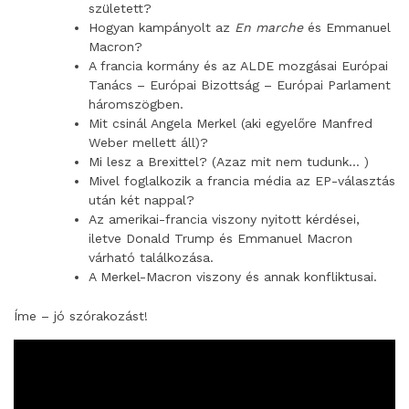
született?
Hogyan kampányolt az
En marche
és Emmanuel
Macron?
A francia kormány és az ALDE mozgásai Európai
Tanács – Európai Bizottság – Európai Parlament
háromszögben.
Mit csinál Angela Merkel (aki egyelőre Manfred
Weber mellett áll)?
Mi lesz a Brexittel? (Azaz mit nem tudunk… )
Mivel foglalkozik a francia média az EP-választás
után két nappal?
Az amerikai-francia viszony nyitott kérdései,
iletve Donald Trump és Emmanuel Macron
várható találkozása.
A Merkel-Macron viszony és annak konfliktusai.
Íme – jó szórakozást!