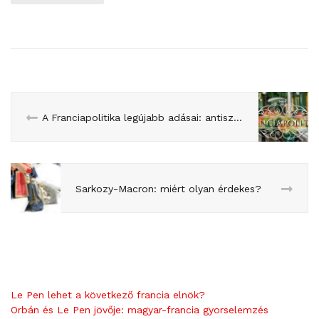
A Franciapolitika legújabb adásai: antiszemitizmus, sárga mellényesek, és 2017 emlékei
Sarkozy-Macron: miért olyan érdekes?
Le Pen lehet a következő francia elnök?
Orbán és Le Pen jövője: magyar-francia gyorselemzés