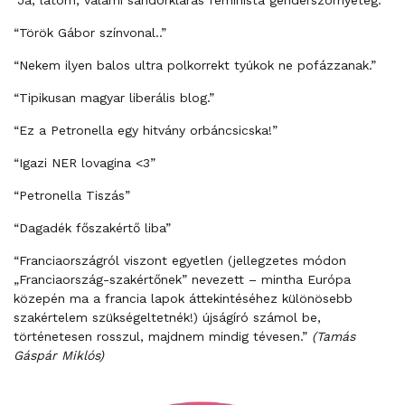
“Török Gábor színvonal..”
“Nekem ilyen balos ultra polkorrekt tyúkok ne pofázzanak.”
“Tipikusan magyar liberális blog.”
“Ez a Petronella egy hitvány orbáncsicska!”
“Igazi NER lovagina <3”
“Petronella Tiszás”
“Dagadék főszakértő liba”
“Franciaországról viszont egyetlen (jellegzetes módon
„Franciaország-szakértőnek” nevezett – mintha Európa
közepén ma a francia lapok áttekintéséhez különösebb
szakértelem szükségeltetnék!) újságíró számol be,
történetesen rosszul, majdnem mindig tévesen.”
(Tamás
Gáspár Miklós)