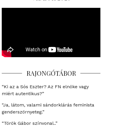
RAJONGÓTÁBOR
“Ki az a Sós Eszter? Az FN elnöke vagy
miért autentikus?”
“Ja, látom, valami sándorklárás feminista
genderszörnyeteg.”
“Török Gábor színvonal..”