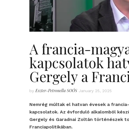
A francia-magya
kapcsolatok hat
Gergely a Franc
Eszter-Petronella SOÓS
by
January 25, 2025
Nemrég múltak el hatvan évesek a francia-
kapcsolatok. Az évforduló alkalomból kész
Gergely és Garadnai Zoltán történészek tol
Franciapolitikában.