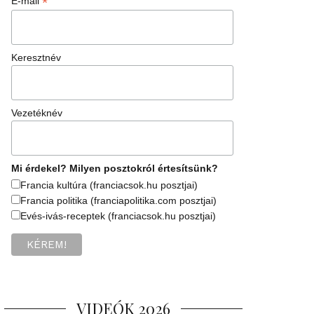
*
E-mail
Keresztnév
Vezetéknév
Mi érdekel? Milyen posztokról értesítsünk?
Francia kultúra (franciacsok.hu posztjai)
Francia politika (franciapolitika.com posztjai)
Evés-ivás-receptek (franciacsok.hu posztjai)
VIDEÓK 2026