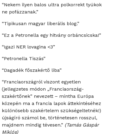
“Nekem ilyen balos ultra polkorrekt tyúkok
ne pofázzanak.”
“Tipikusan magyar liberális blog.”
“Ez a Petronella egy hitvány orbáncsicska!”
“Igazi NER lovagina <3”
“Petronella Tiszás”
“Dagadék főszakértő liba”
“Franciaországról viszont egyetlen
(jellegzetes módon „Franciaország-
szakértőnek” nevezett – mintha Európa
közepén ma a francia lapok áttekintéséhez
különösebb szakértelem szükségeltetnék!)
újságíró számol be, történetesen rosszul,
majdnem mindig tévesen.”
(Tamás Gáspár
Miklós)