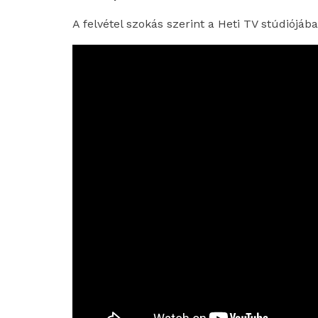
A felvétel szokás szerint a Heti TV stúdiójáb