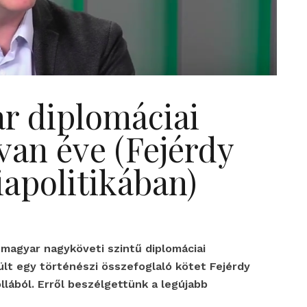
r diplomáciai
van éve (Fejérdy
iapolitikában)
magyar nagyköveti szintű diplomáciai
ült egy történészi összefoglaló kötet Fejérdy
lából. Erről beszélgettünk a legújabb