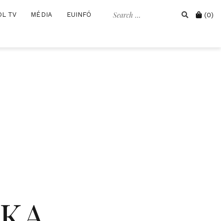
Search
Cart
OL TV
MÉDIA
EUINFÓ
(0)
for:
IKA