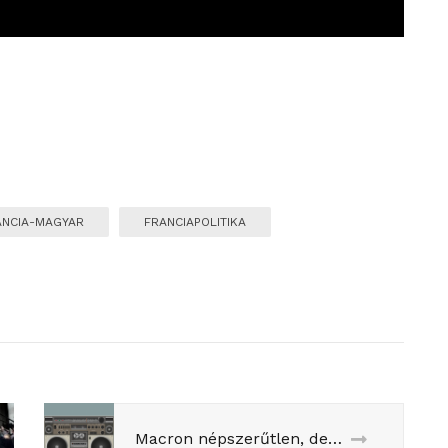
ANCIA-MAGYAR
FRANCIAPOLITIKA
Macron népszerűtlen, de van-e még mozgástere? Beszélgetés a Hit Rádióban