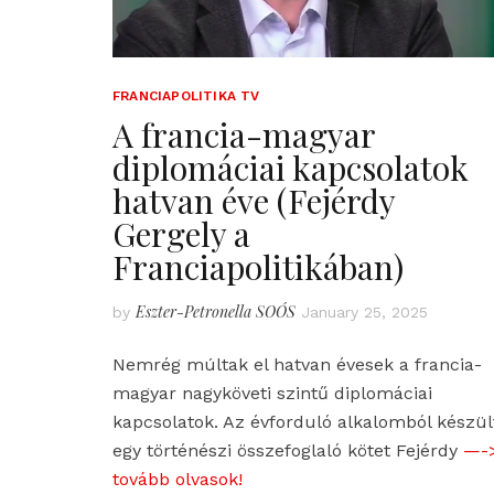
FRANCIAPOLITIKA TV
A francia-magyar
diplomáciai kapcsolatok
hatvan éve (Fejérdy
Gergely a
Franciapolitikában)
Eszter-Petronella SOÓS
by
January 25, 2025
Nemrég múltak el hatvan évesek a francia-
magyar nagyköveti szintű diplomáciai
kapcsolatok. Az évforduló alkalomból készül
egy történészi összefoglaló kötet Fejérdy
—-
tovább olvasok!