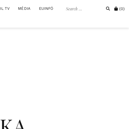
Search
Cart
OL TV
MÉDIA
EUINFÓ
(0)
for:
IKA