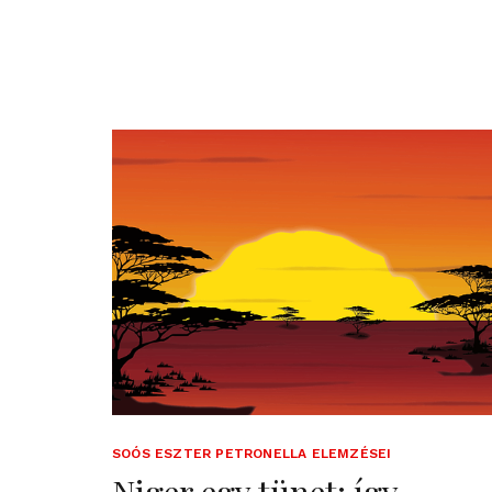
SOÓS ESZTER PETRONELLA ELEMZÉSEI
Niger egy tünet: így