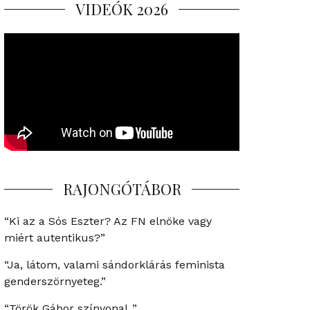
VIDEÓK 2026
RAJONGÓTÁBOR
“Ki az a Sós Eszter? Az FN elnöke vagy
miért autentikus?”
“Ja, látom, valami sándorklárás feminista
genderszörnyeteg.”
“Török Gábor színvonal..”