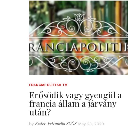
FRANCIAPOLITIKA TV
Erősödik vagy gyengül a
francia állam a járvány
után?
Eszter-Petronella SOÓS
by
May 23, 2020