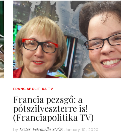
FRANCIAPOLITIKA TV
Francia pezsgő: a
pótszilveszterre is!
(Franciapolitika TV)
Eszter-Petronella SOÓS
by
January 10, 2020