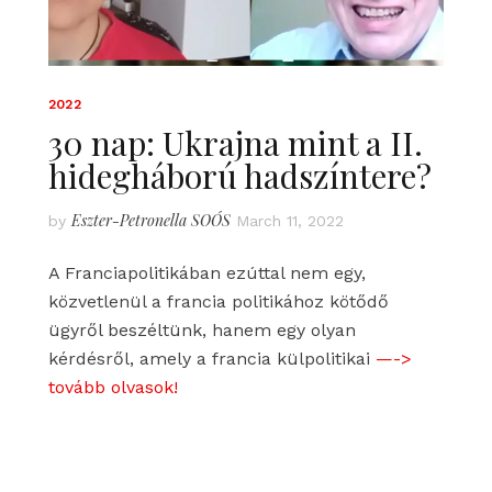
2022
30 nap: Ukrajna mint a II.
hidegháború hadszíntere?
Eszter-Petronella SOÓS
by
March 11, 2022
A Franciapolitikában ezúttal nem egy,
közvetlenül a francia politikához kötődő
ügyről beszéltünk, hanem egy olyan
kérdésről, amely a francia külpolitikai
—->
tovább olvasok!