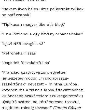
“Nekem ilyen balos ultra polkorrekt tyúkok
ne pofázzanak.”
“Tipikusan magyar liberális blog.”
“Ez a Petronella egy hitvány orbáncsicska!”
“Igazi NER lovagina <3”
“Petronella Tiszás”
“Dagadék főszakértő liba”
“Franciaországról viszont egyetlen
(jellegzetes módon „Franciaország-
szakértőnek” nevezett – mintha Európa
közepén ma a francia lapok áttekintéséhez
különösebb szakértelem szükségeltetnék!)
újságíró számol be, történetesen rosszul,
majdnem mindig tévesen.”
(Tamás Gáspár