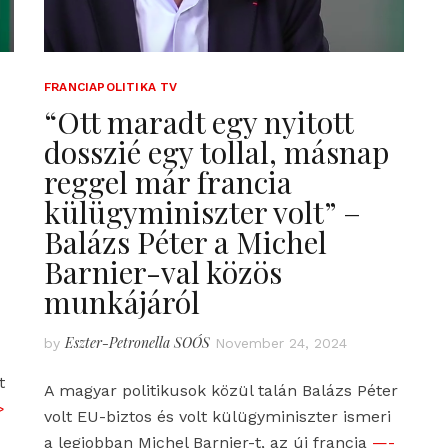
FRANCIAPOLITIKA TV
“Ott maradt egy nyitott
dosszié egy tollal, másnap
reggel már francia
külügyminiszter volt” –
Balázs Péter a Michel
Barnier-val közös
munkájáról
Eszter-Petronella SOÓS
by
November 24, 2024
t
A magyar politikusok közül talán Balázs Péter
>
volt EU-biztos és volt külügyminiszter ismeri
a legjobban Michel Barnier-t, az új francia
—-