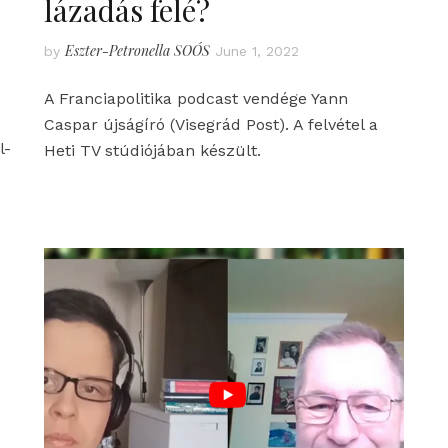
lázadás felé?
Eszter-Petronella SOÓS
by
June 1, 2022
A Franciapolitika podcast vendége Yann
Caspar újságíró (Visegrád Post). A felvétel a
l-
Heti TV stúdiójában készült.