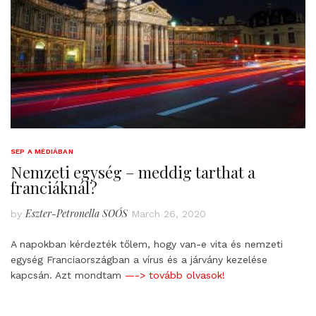
SEP A MÉDIÁBAN
Nemzeti egység – meddig tarthat a
franciáknál?
Eszter-Petronella SOÓS
by
March 26, 2020
A napokban kérdezték tőlem, hogy van-e vita és nemzeti
egység Franciaországban a vírus és a járvány kezelése
kapcsán. Azt mondtam
—-> tovább olvasok!