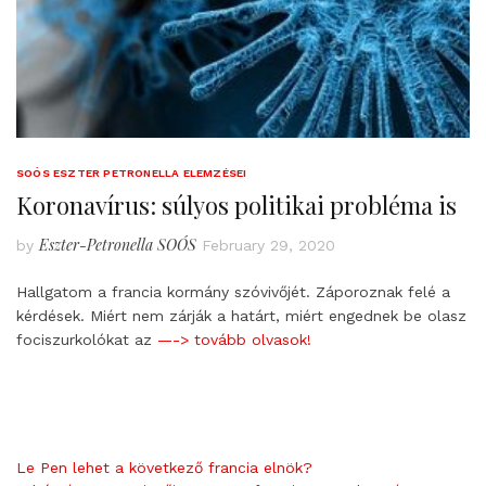
SOÓS ESZTER PETRONELLA ELEMZÉSEI
Koronavírus: súlyos politikai probléma is
Eszter-Petronella SOÓS
by
February 29, 2020
Hallgatom a francia kormány szóvivőjét. Záporoznak felé a
kérdések. Miért nem zárják a határt, miért engednek be olasz
fociszurkolókat az
—-> tovább olvasok!
Le Pen lehet a következő francia elnök?