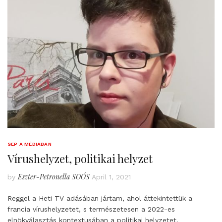
SEP A MÉDIÁBAN
Vírushelyzet, politikai helyzet
Eszter-Petronella SOÓS
by
April 1, 2021
Reggel a Heti TV adásában jártam, ahol áttekintettük a
francia vírushelyzetet, s természetesen a 2022-es
elnökválasztás kontextusában a politikai helyzetet.