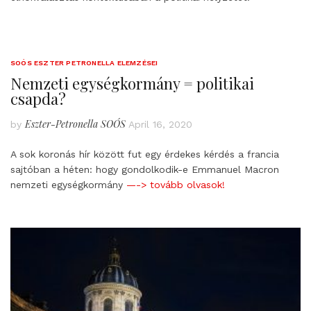
SOÓS ESZTER PETRONELLA ELEMZÉSEI
Nemzeti egységkormány = politikai
csapda?
Eszter-Petronella SOÓS
by
April 16, 2020
A sok koronás hír között fut egy érdekes kérdés a francia
sajtóban a héten: hogy gondolkodik-e Emmanuel Macron
nemzeti egységkormány
—-> tovább olvasok!