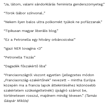
“Ja, látom, valami sándorklárás feminista genderszörnyeteg.”
“Török Gábor színvonal..”
“Nekem ilyen balos ultra polkorrekt tyúkok ne pofázzanak.”
“Tipikusan magyar liberális blog.”
“Ez a Petronella egy hitvány orbáncsicska!”
“Igazi NER lovagina <3”
“Petronella Tiszás”
“Dagadék főszakértő liba”
“Franciaországról viszont egyetlen (jellegzetes módon
„Franciaország-szakértőnek” nevezett – mintha Európa
közepén ma a francia lapok áttekintéséhez különösebb
szakértelem szükségeltetnék!) újságíró számol be,
történetesen rosszul, majdnem mindig tévesen.”
(Tamás
Gáspár Miklós)