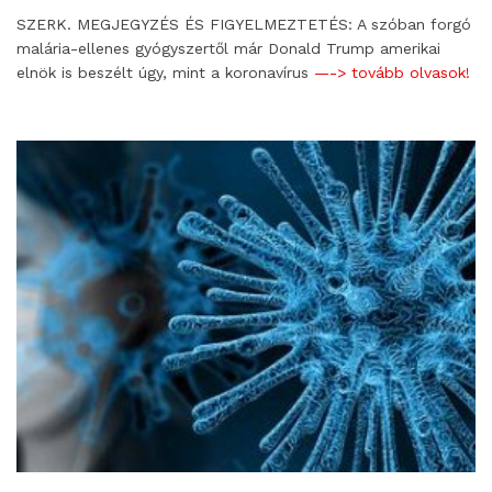
SZERK. MEGJEGYZÉS ÉS FIGYELMEZTETÉS: A szóban forgó
malária-ellenes gyógyszertől már Donald Trump amerikai
elnök is beszélt úgy, mint a koronavírus
—-> tovább olvasok!