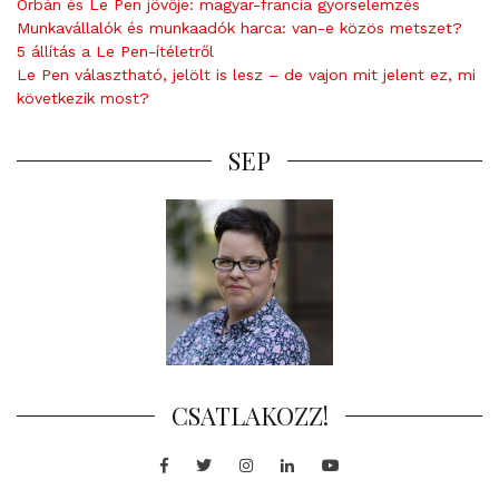
Orbán és Le Pen jövője: magyar-francia gyorselemzés
Munkavállalók és munkaadók harca: van-e közös metszet?
5 állítás a Le Pen-ítéletről
Le Pen választható, jelölt is lesz – de vajon mit jelent ez, mi
következik most?
SEP
CSATLAKOZZ!
Facebook
Twitter
Instagram
LinkedIn
Youtube