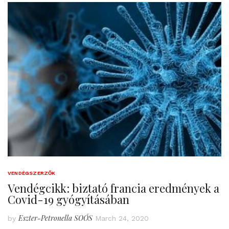
VENDÉGSZERZŐK
Vendégcikk: biztató francia eredmények a
Covid-19 gyógyításában
Eszter-Petronella SOÓS
by
March 24, 2020