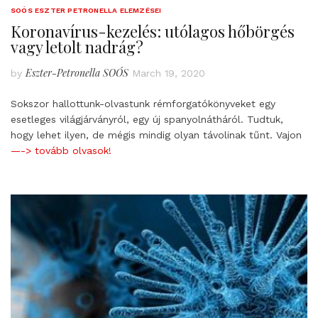
SOÓS ESZTER PETRONELLA ELEMZÉSEI
Koronavírus-kezelés: utólagos hőbörgés
vagy letolt nadrág?
Eszter-Petronella SOÓS
by
March 19, 2020
Sokszor hallottunk-olvastunk rémforgatókönyveket egy
esetleges világjárványról, egy új spanyolnátháról. Tudtuk,
hogy lehet ilyen, de mégis mindig olyan távolinak tűnt. Vajon
—-> tovább olvasok!