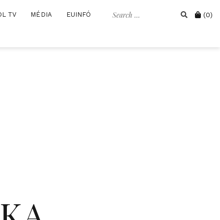
Search
Cart
OL TV
MÉDIA
EUINFÓ
(0)
for:
IKA