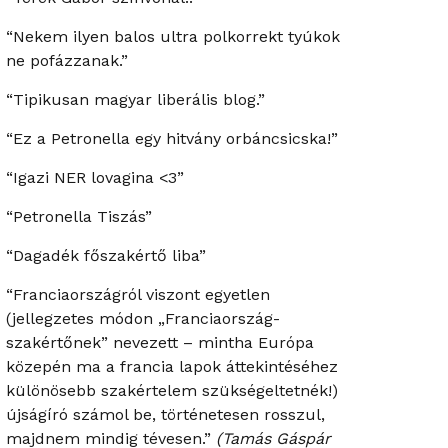
“Nekem ilyen balos ultra polkorrekt tyúkok
ne pofázzanak.”
“Tipikusan magyar liberális blog.”
“Ez a Petronella egy hitvány orbáncsicska!”
“Igazi NER lovagina <3”
“Petronella Tiszás”
“Dagadék főszakértő liba”
“Franciaországról viszont egyetlen
(jellegzetes módon „Franciaország-
szakértőnek” nevezett – mintha Európa
közepén ma a francia lapok áttekintéséhez
különösebb szakértelem szükségeltetnék!)
újságíró számol be, történetesen rosszul,
majdnem mindig tévesen.”
(Tamás Gáspár