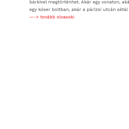
bárkivel megtörténhet. Akár egy vonaton, ak
egy kóser boltban, akár a párizsi utcán sétál
—-> tovább olvasok!