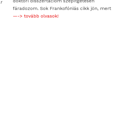
doktori disszertációm szépítgetésén
ár
fáradozom. Sok Frankofóniás cikk jön, mert
—-> tovább olvasok!