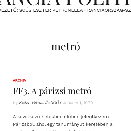
VEZETŐ: SOÓS ESZTER PETRONELLA FRANCIAORSZÁG-S
metró
ARCHIV
FF3. A párizsi metró
Eszter-Petronella SOÓS
by
January 1, 1970
A következő hetekben élőben jelentkezem
Párizsból, ahol egy tanumányút keretében a