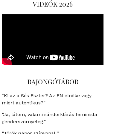
VIDEÓK 2026
RAJONGÓTÁBOR
“Ki az a Sós Eszter? Az FN elnöke vagy
miért autentikus?”
“Ja, látom, valami sándorklárás feminista
genderszörnyeteg.”
“Török Gábor színvonal..”