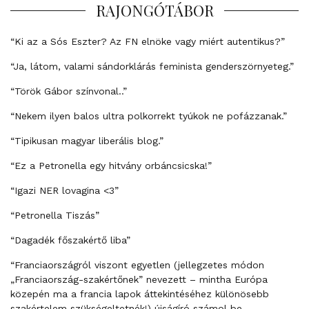
RAJONGÓTÁBOR
“Ki az a Sós Eszter? Az FN elnöke vagy miért autentikus?”
“Ja, látom, valami sándorklárás feminista genderszörnyeteg.”
“Török Gábor színvonal..”
“Nekem ilyen balos ultra polkorrekt tyúkok ne pofázzanak.”
“Tipikusan magyar liberális blog.”
“Ez a Petronella egy hitvány orbáncsicska!”
“Igazi NER lovagina <3”
“Petronella Tiszás”
“Dagadék főszakértő liba”
“Franciaországról viszont egyetlen (jellegzetes módon
„Franciaország-szakértőnek” nevezett – mintha Európa
közepén ma a francia lapok áttekintéséhez különösebb
szakértelem szükségeltetnék!) újságíró számol be,