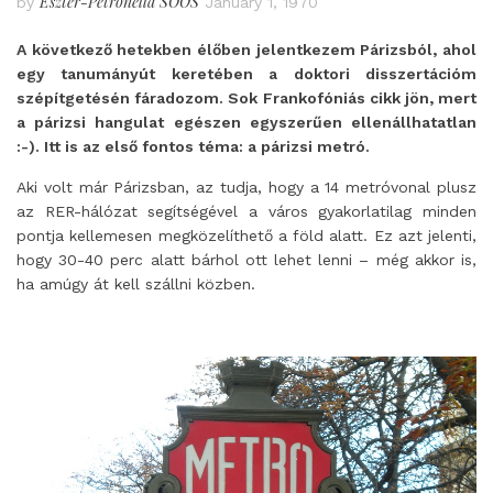
Eszter-Petronella SOÓS
by
January 1, 1970
A következő hetekben élőben jelentkezem Párizsból, ahol
egy tanumányút keretében a doktori disszertációm
szépítgetésén fáradozom. Sok Frankofóniás cikk jön, mert
a párizsi hangulat egészen egyszerűen ellenállhatatlan
:-). Itt is az első fontos téma: a párizsi metró.
Aki volt már Párizsban, az tudja, hogy a 14 metróvonal plusz
az RER-hálózat segítségével a város gyakorlatilag minden
pontja kellemesen megközelíthető a föld alatt. Ez azt jelenti,
hogy 30-40 perc alatt bárhol ott lehet lenni – még akkor is,
ha amúgy át kell szállni közben.