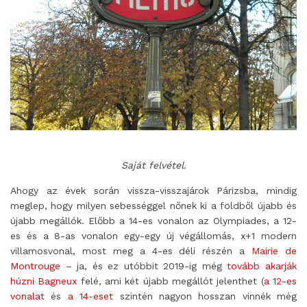
Saját felvétel.
Ahogy az évek során vissza-visszajárok Párizsba, mindig
meglep, hogy milyen sebességgel nőnek ki a földből újabb és
újabb megállók. Előbb a 14-es vonalon az Olympiades, a 12-
es és a 8-as vonalon egy-egy új végállomás, x+1 modern
villamosvonal, most meg a 4-es déli részén a
Mairie de
Montrouge
– ja, és ez utóbbit 2019-ig még
tovább akarják
húzni Bagneux
felé, ami két újabb megállót jelenthet (
a 12-es
vonalat
és
a 14-eset
szintén nagyon hosszan vinnék még