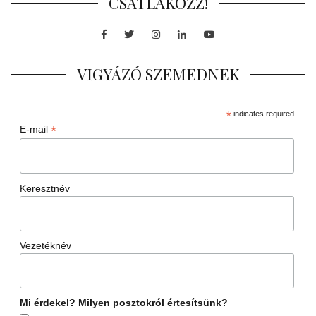
CSATLAKOZZ!
Facebook
Twitter
Instagram
LinkedIn
Youtube
VIGYÁZÓ SZEMEDNEK
*
indicates required
*
E-mail
Keresztnév
Vezetéknév
Mi érdekel? Milyen posztokról értesítsünk?