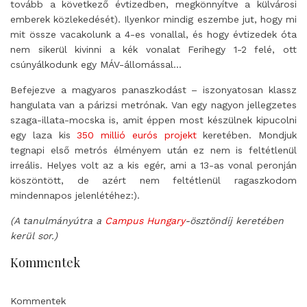
tovább a következő évtizedben, megkönnyítve a külvárosi
emberek közlekedését). Ilyenkor mindig eszembe jut, hogy mi
mit össze vacakolunk a 4-es vonallal, és hogy évtizedek óta
nem sikerül kivinni a kék vonalat Ferihegy 1-2 felé, ott
csúnyálkodunk egy MÁV-állomással…
Befejezve a magyaros panaszkodást – iszonyatosan klassz
hangulata van a párizsi metrónak. Van egy nagyon jellegzetes
szaga-illata-mocska is, amit éppen most készülnek kipucolni
egy laza kis
350 millió eurós projekt
keretében. Mondjuk
tegnapi első metrós élményem után ez nem is feltétlenül
irreális. Helyes volt az a kis egér, ami a 13-as vonal peronján
köszöntött, de azért nem feltétlenül ragaszkodom
mindennapos jelenlétéhez:).
(A tanulmányútra a
Campus Hungary
-ösztöndíj keretében
kerül sor.)
Kommentek
Kommentek