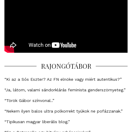
RAJONGÓTÁBOR
“Ki az a Sós Eszter? Az FN elnöke vagy miért autentikus?”
“Ja, látom, valami sándorklárás feminista genderszörnyeteg.”
“Török Gábor színvonal..”
“Nekem ilyen balos ultra polkorrekt tyúkok ne pofázzanak.”
“Tipikusan magyar liberális blog.”