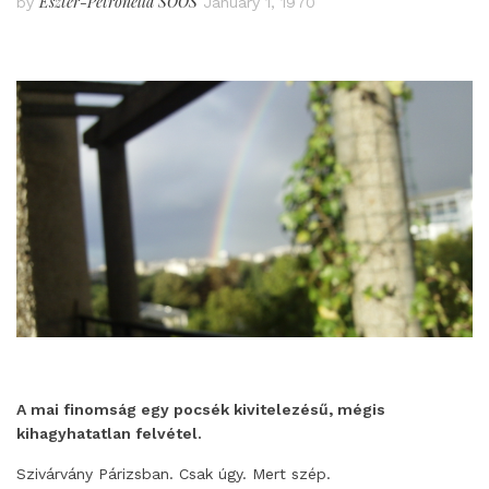
Eszter-Petronella SOÓS
by
January 1, 1970
A mai finomság egy pocsék kivitelezésű, mégis
kihagyhatatlan felvétel.
Szivárvány Párizsban. Csak úgy. Mert szép.