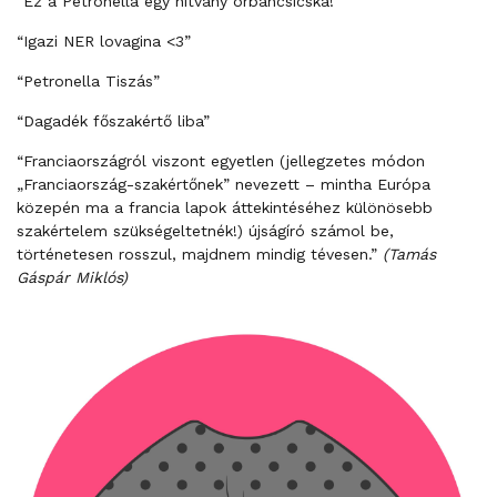
“Ez a Petronella egy hitvány orbáncsicska!”
“Igazi NER lovagina <3”
“Petronella Tiszás”
“Dagadék főszakértő liba”
“Franciaországról viszont egyetlen (jellegzetes módon
„Franciaország-szakértőnek” nevezett – mintha Európa
közepén ma a francia lapok áttekintéséhez különösebb
szakértelem szükségeltetnék!) újságíró számol be,
történetesen rosszul, majdnem mindig tévesen.”
(Tamás
Gáspár Miklós)