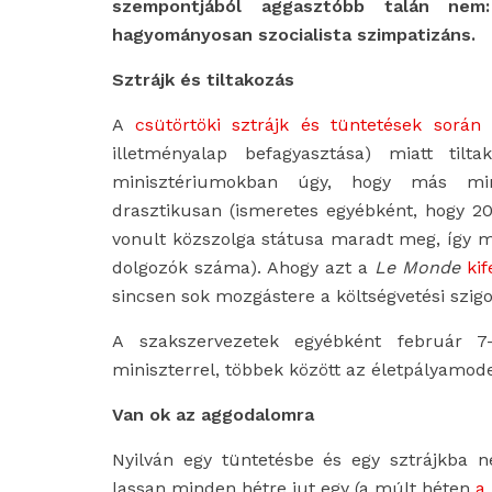
szempontjából aggasztóbb talán nem
hagyományosan szocialista szimpatizáns.
Sztrájk és tiltakozás
A
csütörtöki sztrájk és tüntetések során
a
illetményalap befagyasztása) miatt tilta
minisztériumokban úgy, hogy más min
drasztikusan (ismeretes egyébként, hogy 2
vonult közszolga státusa maradt meg, így 
dolgozók száma). Ahogy azt a
Le Monde
kif
sincsen sok mozgástere a költségvetési szigo
A szakszervezetek egyébként február 7-
miniszterrel, többek között az életpályamodel
Van ok az aggodalomra
Nyilván egy tüntetésbe és egy sztrájkba n
lassan minden hétre jut egy (a múlt héten
a