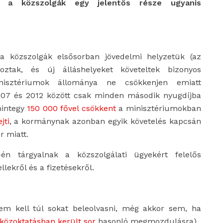
: a közszolgák egy jelentős része ugyanis
 közszolgák elsősorban jövedelmi helyzetük (az
koztak, és új álláshelyeket követeltek bizonyos
isztériumok állománya ne csökkenjen emiatt
007 és 2012 között csak minden második nyugdíjba
mintegy
150 000 fővel csökkent
a minisztériumokban
ejti
, a kormánynak azonban egyik követelés kapcsán
r miatt.
én tárgyalnak a közszolgálati ügyekért felelős
lekről és a fizetésekről.
em kell túl sokat beleolvasni, még akkor sem, ha
 közoktatásban került sor
hasonló megmozdulásra).