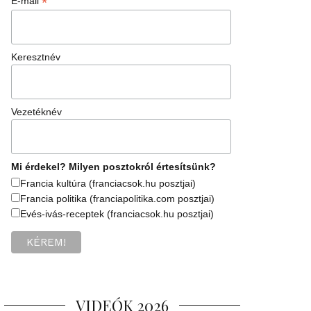
*
E-mail
Keresztnév
Vezetéknév
Mi érdekel? Milyen posztokról értesítsünk?
Francia kultúra (franciacsok.hu posztjai)
Francia politika (franciapolitika.com posztjai)
Evés-ivás-receptek (franciacsok.hu posztjai)
VIDEÓK 2026