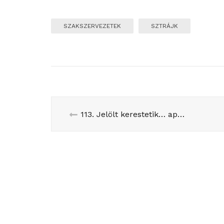
SZAKSZERVEZETEK
SZTRÁJK
113. Jelölt kerestetik… apróhirdetésben