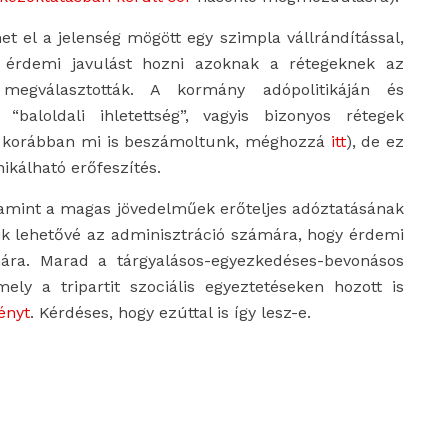
el a jelenség mögött egy szimpla vállrándítással,
 érdemi javulást hozni azoknak a rétegeknek az
egválasztották. A kormány adópolitikáján és
 “baloldali ihletettség”, vagyis bizonyos rétegek
ől korábban mi is beszámoltunk, méghozzá
itt
), de ez
kálható erőfeszítés.
valamint a magas jövedelműek erőteljes adóztatásának
szik lehetővé az adminisztráció számára, hogy érdemi
ára. Marad a tárgyalásos-egyezkedéses-bevonásos
ly a tripartit szociális egyeztetéseken hozott is
ényt
. Kérdéses, hogy ezúttal is így lesz-e.