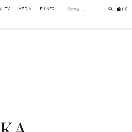
Search
Cart
OL TV
MÉDIA
EUINFÓ
(0)
for:
IKA