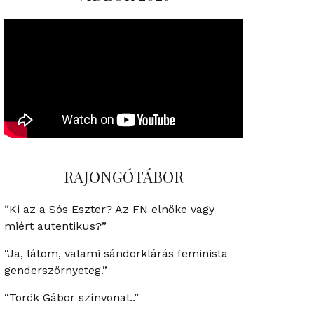
RAJONGÓTÁBOR
“Ki az a Sós Eszter? Az FN elnöke vagy
miért autentikus?”
“Ja, látom, valami sándorklárás feminista
genderszörnyeteg.”
“Török Gábor színvonal..”