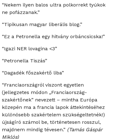
“Nekem ilyen balos ultra polkorrekt tyúkok
ne pofázzanak.”
“Tipikusan magyar liberális blog.”
“Ez a Petronella egy hitvány orbáncsicska!”
“Igazi NER lovagina <3”
“Petronella Tiszás”
“Dagadék főszakértő liba”
“Franciaországról viszont egyetlen
(jellegzetes módon „Franciaország-
szakértőnek” nevezett – mintha Európa
közepén ma a francia lapok áttekintéséhez
különösebb szakértelem szükségeltetnék!)
újságíró számol be, történetesen rosszul,
majdnem mindig tévesen.”
(Tamás Gáspár
Miklós)