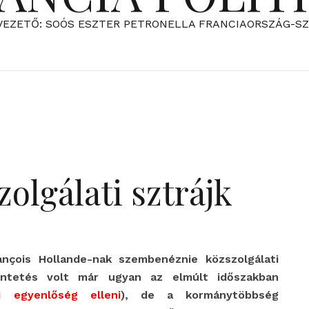
VEZETŐ: SOÓS ESZTER PETRONELLA FRANCIAORSZÁG-S
zolgálati sztrájk
ançois Hollande-nak szembenéznie közszolgálati
tüntetés volt már ugyan az elmúlt időszakban
i egyenlőség elleni
), de a kormánytöbbség