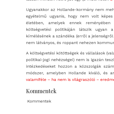
Ugyanakkor az Hollande-kormány nem mehet 
egyételmű ugyanis, hogy nem volt képes
életében, amelyek ennek reményében m
költségvetési politikáján látszik ugyan a
kímélésének a szándéka (erről a jelenségr
nem látványos, és roppant nehezen kommuni
A költségvetési kötöttségek és vállalások (
politikai-jogi nehézségei) nem is igazán te
intézkedéseket hozzon a közszolgák szám
módszer, amelyben Hollande kiváló, és ame
valamiféle – ha nem is világraszóló – eredm
Kommentek
Kommentek