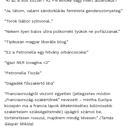
“Ki az a Sós Eszter? Az FN elnöke vagy miért autentikus?”
“Ja, látom, valami sándorklárás feminista genderszörnyeteg.”
“Török Gábor színvonal..”
“Nekem ilyen balos ultra polkorrekt tyúkok ne pofázzanak.”
“Tipikusan magyar liberális blog.”
“Ez a Petronella egy hitvány orbáncsicska!”
“Igazi NER lovagina <3”
“Petronella Tiszás”
“Dagadék főszakértő liba”
“Franciaországról viszont egyetlen (jellegzetes módon
„Franciaország-szakértőnek” nevezett – mintha Európa
közepén ma a francia lapok áttekintéséhez különösebb
szakértelem szükségeltetnék!) újságíró számol be,
történetesen rosszul, majdnem mindig tévesen.”
(Tamás
Gáspár Miklós)