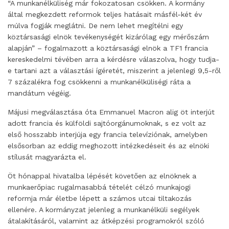
“A munkanélküliség már fokozatosan csökken. A kormány
által megkezdett reformok teljes hatásait másfél-két év
múlva fogják meglátni. De nem lehet megítélni egy
köztársasági elnök tevékenységét kizárólag egy mérőszám
alapján” – fogalmazott a köztársasági elnök a TF1 francia
kereskedelmi tévében arra a kérdésre válaszolva, hogy tudja-
e tartani azt a választási ígéretét, miszerint a jelenlegi 9,5-ről
7 százalékra fog csökkenni a munkanélküliségi ráta a
mandátum végéig.
Májusi megválasztása óta Emmanuel Macron alig öt interjút
adott francia és külföldi sajtóorgánumoknak, s ez volt az
első hosszabb interjúja egy francia televíziónak, amelyben
elsősorban az eddig meghozott intézkedéseit és az elnöki
stílusát magyarázta el.
Öt hónappal hivatalba lépését követően az elnöknek a
munkaerőpiac rugalmasabbá tételét célzó munkajogi
reformja már életbe lépett a számos utcai tiltakozás
ellenére. A kormányzat jelenleg a munkanélküli segélyek
átalakításáról, valamint az átképzési programokról szóló