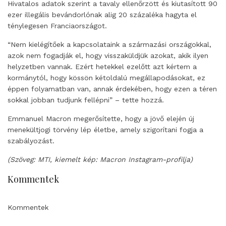
Hivatalos adatok szerint a tavaly ellenőrzött és kiutasított 90
ezer illegális bevándorlónak alig 20 százaléka hagyta el
ténylegesen Franciaországot.
“Nem kielégítőek a kapcsolataink a származási országokkal,
azok nem fogadják el, hogy visszaküldjük azokat, akik ilyen
helyzetben vannak. Ezért hetekkel ezelőtt azt kértem a
kormánytól, hogy kössön kétoldalú megállapodásokat, ez
éppen folyamatban van, annak érdekében, hogy ezen a téren
sokkal jobban tudjunk fellépni” – tette hozzá.
Emmanuel Macron megerősítette, hogy a jövő elején új
menekültjogi törvény lép életbe, amely szigorítani fogja a
szabályozást.
(Szöveg: MTI, kiemelt kép: Macron Instagram-profilja)
Kommentek
Kommentek