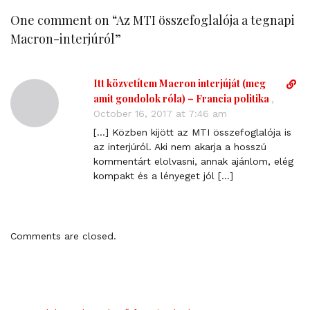
One comment on “
Az MTI összefoglalója a tegnapi
Macron-interjúról
”
Itt közvetítem Macron interjúját (meg
D
i
amit gondolok róla) – Francia politika
,
r
October 16, 2017 at 7:46 am
e
[…] Közben kijött az MTI összefoglalója is
c
az interjúról. Aki nem akarja a hosszú
t
kommentárt elolvasni, annak ajánlom, elég
l
kompakt és a lényeget jól […]
i
n
k
t
Comments are closed.
o
c
o
m
m