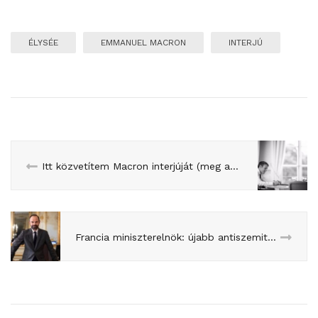
ÉLYSÉE
EMMANUEL MACRON
INTERJÚ
Itt közvetítem Macron interjúját (meg amit gondolok róla)
Francia miniszterelnök: újabb antiszemitizmus elleni akcióterv jön