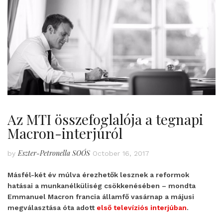
Az MTI összefoglalója a tegnapi
Macron-interjúról
Eszter-Petronella SOÓS
by
October 16, 2017
Másfél-két év múlva érezhetők lesznek a reformok
hatásai a munkanélküliség csökkenésében – mondta
Emmanuel Macron francia államfő vasárnap a májusi
megválasztása óta adott
első televíziós interjúban
.