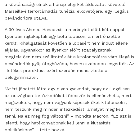
a köztársasági elnök a hónap eleji két áldozatot követelő
Marseille-i terrortámadás tunéziai elkövetőjére, egy illegális
bevándorlóra utalva.
A 30 éves Ahmed Hanadzsit a merénylet előtt két nappal
Lyonban rajtakapták egy bolti lopáson, amiért őrizetbe
került. Kihallgatását követően a lopásért nem indult ellene
eljárás, ugyanakkor az ilyenkor előírt szabályzatnak
megfelelően nem szállították át a kitoloncolásra váró illegális
bevándorlók gyűjtőfogházába, hanem szabadon engedték. Az
illetékes prefektust ezért szerdán menesztette a
belügyminiszter.
“Azért jöhetett létre egy olyan gyakorlat, hogy az illegálisan
az országban tartózkodókat többször is ellenőrizhetik, mert
megszoktuk, hogy nem vagyunk képesek őket kitoloncolni,
nem teszünk meg minden intézkedést, amelyet meg kell
tenni. Na ez meg fog változni” – mondta Macron. “Ez azt is
jelenti, hogy hatékonyabbnak kell lenni a kiutasítási
politikánkban” – tette hozzá.