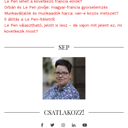
Le Pen lehet a következő francia elnök?
e
Orbán és Le Pen jövője: magyar-francia gyorselemzés
n
Munkavállalók és munkaadók harca: van-e közös metszet?
t
5 állítás a Le Pen-ítéletről
Le Pen választható, jelölt is lesz – de vajon mit jelent ez, mi
következik most?
SEP
CSATLAKOZZ!
Facebook
Twitter
Instagram
LinkedIn
Youtube