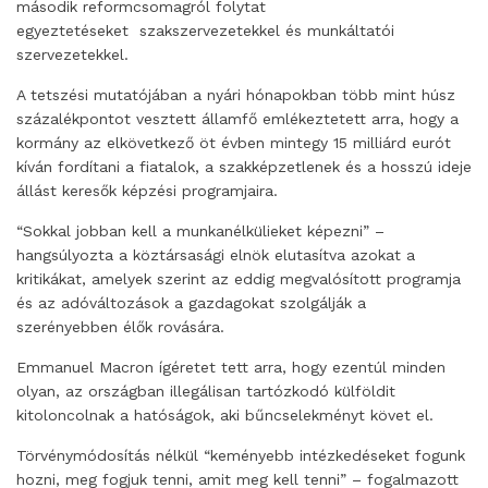
második reformcsomagról folytat
egyeztetéseket szakszervezetekkel és munkáltatói
szervezetekkel.
A tetszési mutatójában a nyári hónapokban több mint húsz
százalékpontot vesztett államfő emlékeztetett arra, hogy a
kormány az elkövetkező öt évben mintegy 15 milliárd eurót
kíván fordítani a fiatalok, a szakképzetlenek és a hosszú ideje
állást keresők képzési programjaira.
“Sokkal jobban kell a munkanélkülieket képezni” –
hangsúlyozta a köztársasági elnök elutasítva azokat a
kritikákat, amelyek szerint az eddig megvalósított programja
és az adóváltozások a gazdagokat szolgálják a
szerényebben élők rovására.
Emmanuel Macron ígéretet tett arra, hogy ezentúl minden
olyan, az országban illegálisan tartózkodó külföldit
kitoloncolnak a hatóságok, aki bűncselekményt követ el.
Törvénymódosítás nélkül “keményebb intézkedéseket fogunk
hozni, meg fogjuk tenni, amit meg kell tenni” – fogalmazott