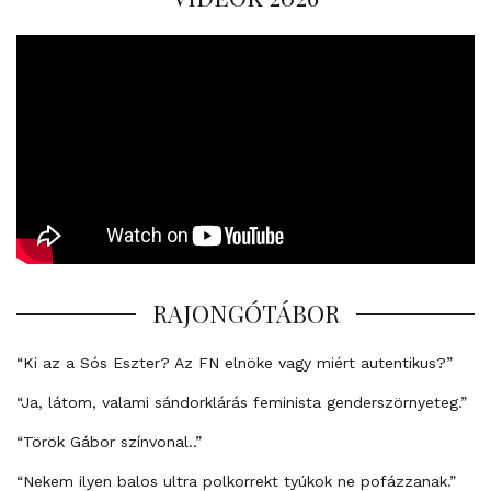
RAJONGÓTÁBOR
“Ki az a Sós Eszter? Az FN elnöke vagy miért autentikus?”
“Ja, látom, valami sándorklárás feminista genderszörnyeteg.”
“Török Gábor színvonal..”
“Nekem ilyen balos ultra polkorrekt tyúkok ne pofázzanak.”