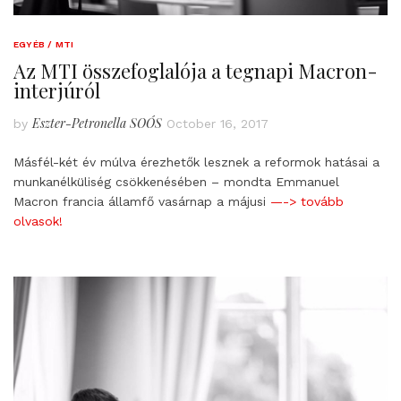
EGYÉB / MTI
Az MTI összefoglalója a tegnapi Macron-
interjúról
Eszter-Petronella SOÓS
by
October 16, 2017
Másfél-két év múlva érezhetők lesznek a reformok hatásai a
munkanélküliség csökkenésében – mondta Emmanuel
Macron francia államfő vasárnap a májusi
—-> tovább
olvasok!