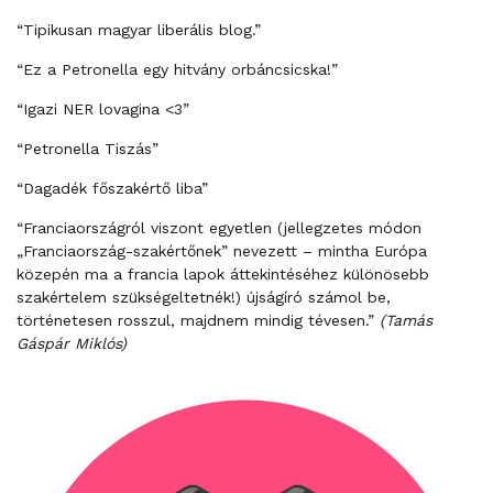
“Tipikusan magyar liberális blog.”
“Ez a Petronella egy hitvány orbáncsicska!”
“Igazi NER lovagina <3”
“Petronella Tiszás”
“Dagadék főszakértő liba”
“Franciaországról viszont egyetlen (jellegzetes módon
„Franciaország-szakértőnek” nevezett – mintha Európa
közepén ma a francia lapok áttekintéséhez különösebb
szakértelem szükségeltetnék!) újságíró számol be,
történetesen rosszul, majdnem mindig tévesen.”
(Tamás
Gáspár Miklós)