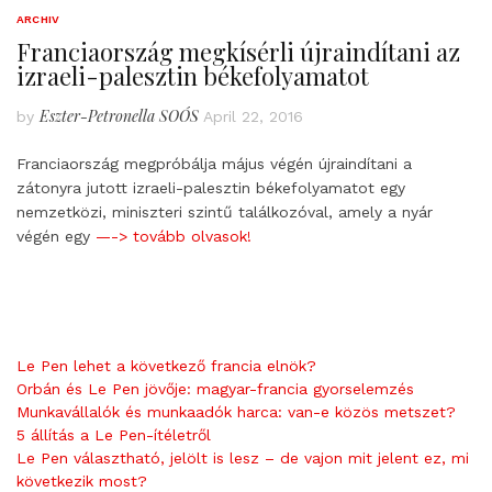
ARCHIV
Franciaország megkísérli újraindítani az
izraeli-palesztin békefolyamatot
Eszter-Petronella SOÓS
by
April 22, 2016
Franciaország megpróbálja május végén újraindítani a
zátonyra jutott izraeli-palesztin békefolyamatot egy
nemzetközi, miniszteri szintű találkozóval, amely a nyár
végén egy
—-> tovább olvasok!
Le Pen lehet a következő francia elnök?
Orbán és Le Pen jövője: magyar-francia gyorselemzés
Munkavállalók és munkaadók harca: van-e közös metszet?
5 állítás a Le Pen-ítéletről
Le Pen választható, jelölt is lesz – de vajon mit jelent ez, mi
következik most?