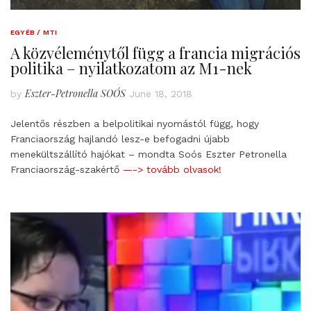
EGYÉB / MTI
A közvéleménytől függ a francia migrációs
politika – nyilatkozatom az M1-nek
Eszter-Petronella SOÓS
by
June 18, 2018
Jelentős részben a belpolitikai nyomástól függ, hogy
Franciaország hajlandó lesz-e befogadni újabb
menekültszállító hajókat – mondta Soós Eszter Petronella
Franciaország-szakértő
—-> tovább olvasok!