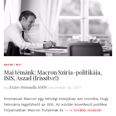
EGYÉB / MTI
Mai témánk: Macron Szíria-politikája,
ISIS, Aszad (frissítve!)
Eszter-Petronella SOÓS
by
December 19, 2017
Emmanuel Macron egy hétvégi interjúban azt mondta, hogy
februárra legyőzhető az ISIS. Az ezután következő politikai
folyamatban Macron Putyinnak és
—-> tovább olvasok!