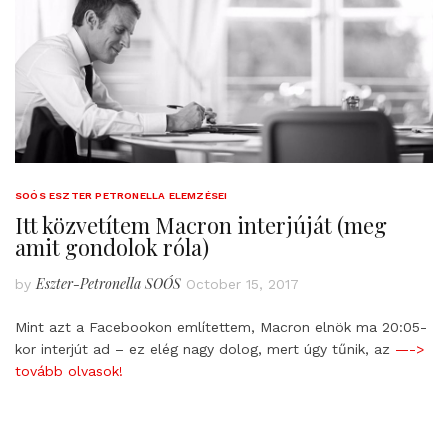
SOÓS ESZTER PETRONELLA ELEMZÉSEI
Itt közvetítem Macron interjúját (meg
amit gondolok róla)
Eszter-Petronella SOÓS
by
October 15, 2017
Mint azt a Facebookon említettem, Macron elnök ma 20:05-
kor interjút ad – ez elég nagy dolog, mert úgy tűnik, az
—->
tovább olvasok!