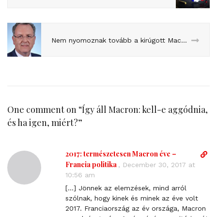
Nem nyomoznak tovább a kirúgott Macron-miniszter ellen
One comment on “
Így áll Macron: kell-e aggódnia,
és ha igen, miért?
”
2017: természetesen Macron éve –
D
i
Francia politika
,
December 30, 2017 at
r
10:56 am
e
[…] Jönnek az elemzések, mind arról
c
szólnak, hogy kinek és minek az éve volt
t
2017. Franciaország az év országa, Macron
l