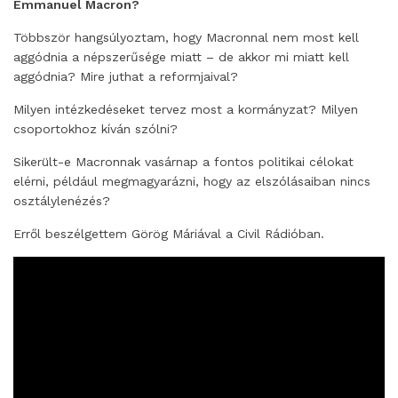
Emmanuel Macron?
Többször hangsúlyoztam, hogy Macronnal nem most kell
aggódnia a népszerűsége miatt – de akkor mi miatt kell
aggódnia? Mire juthat a reformjaival?
Milyen intézkedéseket tervez most a kormányzat? Milyen
csoportokhoz kíván szólni?
Sikerült-e Macronnak vasárnap a fontos politikai célokat
elérni, például megmagyarázni, hogy az elszólásaiban nincs
osztálylenézés?
Erről beszélgettem Görög Máriával a Civil Rádióban.