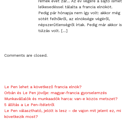
remek évet zár… Az év végére a sajtó ismét
i
lelkesedéssel tálalta a francia elnököt.
n
Pedig pár hónapja nem így volt: akkor még
k
sötét felhőkről, az elnöksége végéről,
t
népszerűtlenségről írtak. Pedig már akkor is
o
túlzás volt. […]
c
o
m
m
Comments are closed.
e
n
t
Le Pen lehet a következő francia elnök?
Orbán és Le Pen jövője: magyar-francia gyorselemzés
Munkavállalók és munkaadók harca: van-e közös metszet?
5 állítás a Le Pen-ítéletről
Le Pen választható, jelölt is lesz – de vajon mit jelent ez, mi
következik most?