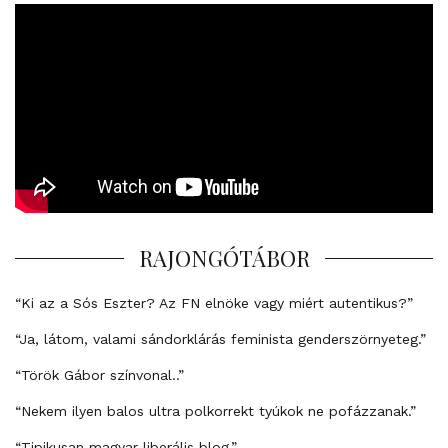
RAJONGÓTÁBOR
“Ki az a Sós Eszter? Az FN elnöke vagy miért autentikus?”
“Ja, látom, valami sándorklárás feminista genderszörnyeteg.”
“Török Gábor színvonal..”
“Nekem ilyen balos ultra polkorrekt tyúkok ne pofázzanak.”
“Tipikusan magyar liberális blog.”