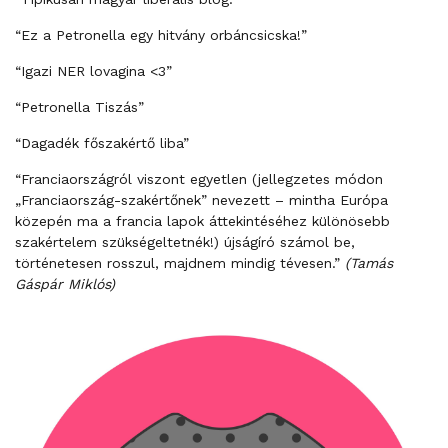
“Ez a Petronella egy hitvány orbáncsicska!”
“Igazi NER lovagina <3”
“Petronella Tiszás”
“Dagadék főszakértő liba”
“Franciaországról viszont egyetlen (jellegzetes módon
„Franciaország-szakértőnek” nevezett – mintha Európa
közepén ma a francia lapok áttekintéséhez különösebb
szakértelem szükségeltetnék!) újságíró számol be,
történetesen rosszul, majdnem mindig tévesen.”
(Tamás
Gáspár Miklós)