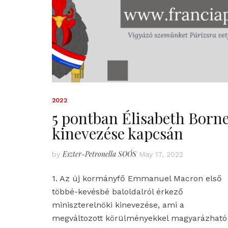
2022
5 pontban Élisabeth Born
kinevezése kapcsán
Eszter-Petronella SOÓS
by
May 17, 2022
1. Az új kormányfő Emmanuel Macron első
többé-kevésbé baloldalról érkező
miniszterelnöki kinevezése, ami a
megváltozott körülményekkel magyarázható