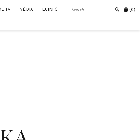
Search
Cart
OL TV
MÉDIA
EUINFÓ
(0)
for:
IKA