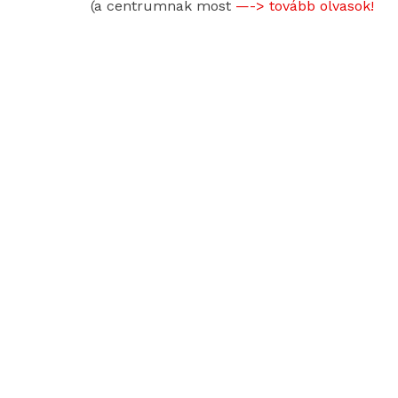
(a centrumnak most
—-> tovább olvasok!