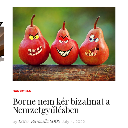
SARKOSAN
Borne nem kér bizalmat a
Nemzetgyűlésben
Eszter-Petronella SOÓS
by
July 4, 2022