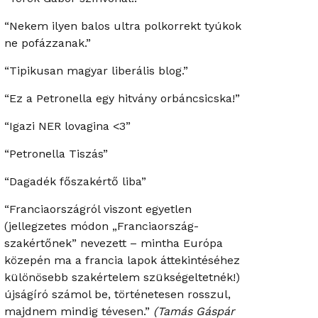
“Nekem ilyen balos ultra polkorrekt tyúkok
ne pofázzanak.”
“Tipikusan magyar liberális blog.”
“Ez a Petronella egy hitvány orbáncsicska!”
“Igazi NER lovagina <3”
“Petronella Tiszás”
“Dagadék főszakértő liba”
“Franciaországról viszont egyetlen
(jellegzetes módon „Franciaország-
szakértőnek” nevezett – mintha Európa
közepén ma a francia lapok áttekintéséhez
különösebb szakértelem szükségeltetnék!)
újságíró számol be, történetesen rosszul,
majdnem mindig tévesen.”
(Tamás Gáspár