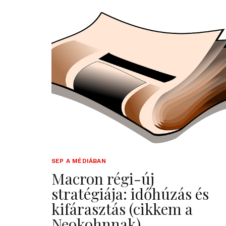
SEP A MÉDIÁBAN
Macron régi-új
stratégiája: időhúzás és
kifárasztás (cikkem a
Neokohnnak)