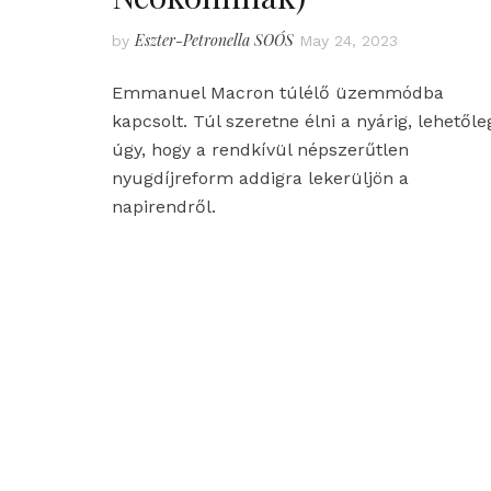
Eszter-Petronella SOÓS
by
May 24, 2023
Emmanuel Macron túlélő üzemmódba
kapcsolt. Túl szeretne élni a nyárig, lehetőle
úgy, hogy a rendkívül népszerűtlen
nyugdíjreform addigra lekerüljön a
napirendről.