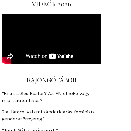
VIDEÓK 2026
RAJONGÓTÁBOR
“Ki az a Sós Eszter? Az FN elnöke vagy
miért autentikus?”
“Ja, látom, valami sándorklárás feminista
genderszörnyeteg.”
“Török Gábor színvonal..”