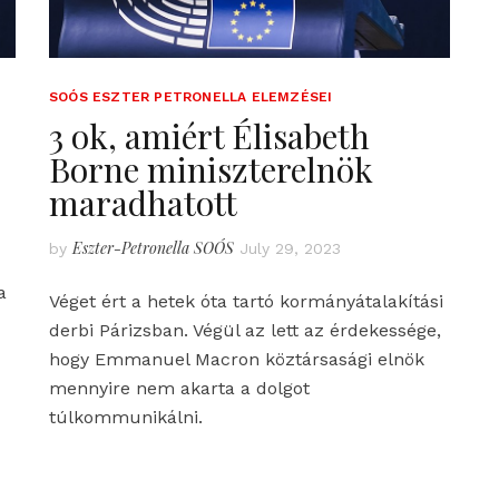
SOÓS ESZTER PETRONELLA ELEMZÉSEI
3 ok, amiért Élisabeth
Borne miniszterelnök
maradhatott
Eszter-Petronella SOÓS
by
July 29, 2023
a
Véget ért a hetek óta tartó kormányátalakítási
derbi Párizsban. Végül az lett az érdekessége,
hogy Emmanuel Macron köztársasági elnök
mennyire nem akarta a dolgot
túlkommunikálni.