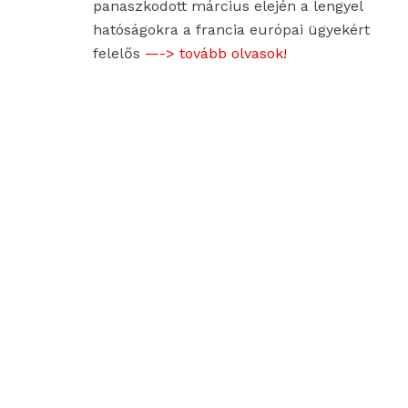
panaszkodott március elején a lengyel
hatóságokra a francia európai ügyekért
felelős
—-> tovább olvasok!