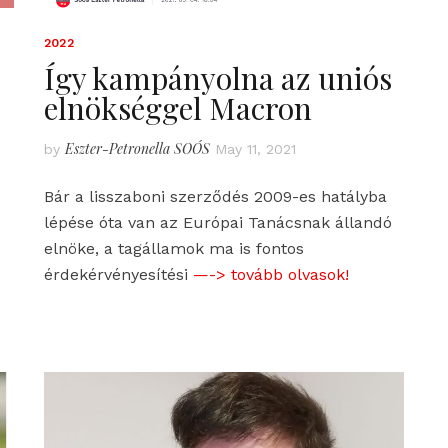
2022
Így kampányolna az uniós
elnökséggel Macron
Eszter-Petronella SOÓS
by
May 11, 2021
Bár a lisszaboni szerződés 2009-es hatályba
lépése óta van az Európai Tanácsnak állandó
elnöke, a tagállamok ma is fontos
érdekérvényesítési
—-> tovább olvasok!