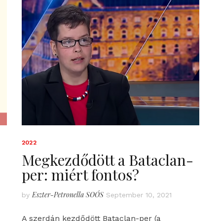
2022
Megkezdődött a Bataclan-
per: miért fontos?
Eszter-Petronella SOÓS
by
September 10, 2021
A szerdán kezdődött Bataclan-per (a