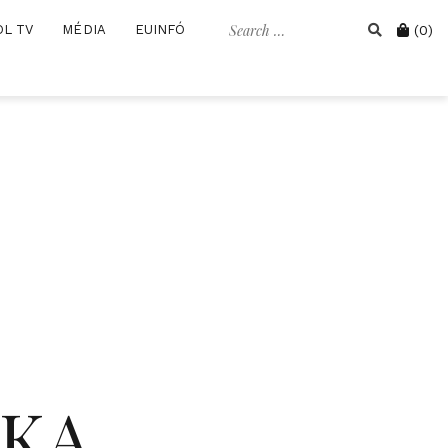
Search
Cart
OL TV
MÉDIA
EUINFÓ
(0)
for:
IKA