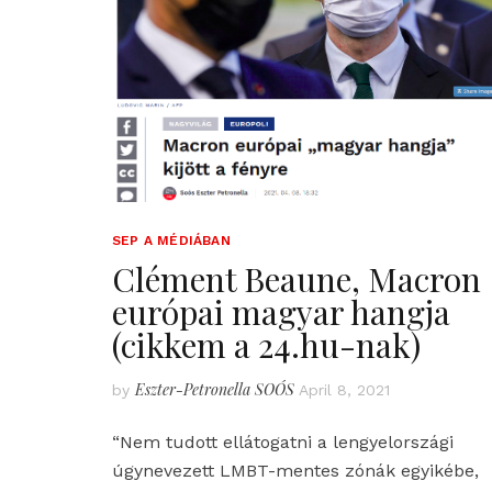
SEP A MÉDIÁBAN
Clément Beaune, Macron
európai magyar hangja
(cikkem a 24.hu-nak)
Eszter-Petronella SOÓS
by
April 8, 2021
“Nem tudott ellátogatni a lengyelországi
úgynevezett LMBT-mentes zónák egyikébe,