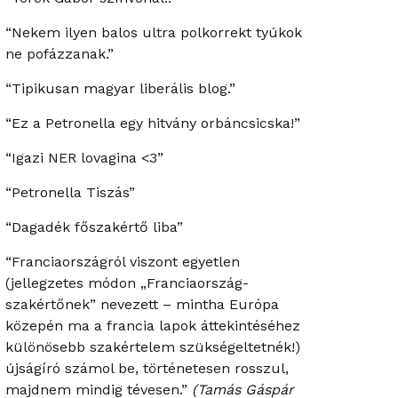
“Nekem ilyen balos ultra polkorrekt tyúkok
ne pofázzanak.”
“Tipikusan magyar liberális blog.”
“Ez a Petronella egy hitvány orbáncsicska!”
“Igazi NER lovagina <3”
“Petronella Tiszás”
“Dagadék főszakértő liba”
“Franciaországról viszont egyetlen
(jellegzetes módon „Franciaország-
szakértőnek” nevezett – mintha Európa
közepén ma a francia lapok áttekintéséhez
különösebb szakértelem szükségeltetnék!)
újságíró számol be, történetesen rosszul,
majdnem mindig tévesen.”
(Tamás Gáspár