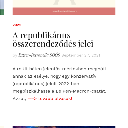
2022
A republikánus
összerendeződés jelei
Eszter-Petronella SOÓS
by
September 27, 2021
A múlt héten jelentős mértékben megnőtt
annak az esélye, hogy egy konzervatív
(republikánus) jelölt 2022-ben
megpiszkálhassa a Le Pen-Macron-csatát.
Azzal,
—-> tovább olvasok!