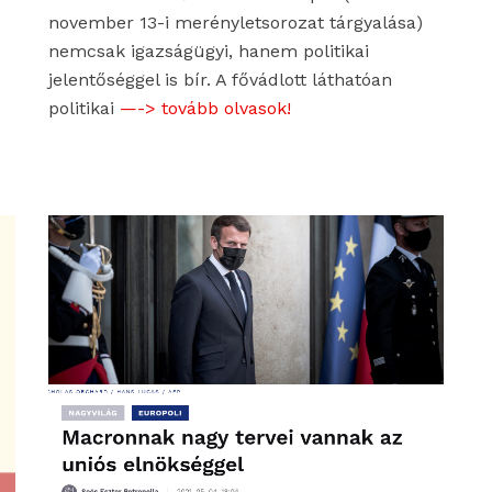
november 13-i merényletsorozat tárgyalása)
nemcsak igazságügyi, hanem politikai
jelentőséggel is bír. A fővádlott láthatóan
politikai
—-> tovább olvasok!