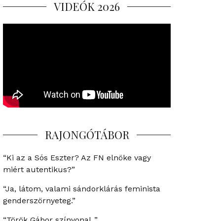
VIDEÓK 2026
RAJONGÓTÁBOR
“Ki az a Sós Eszter? Az FN elnöke vagy
miért autentikus?”
“Ja, látom, valami sándorklárás feminista
genderszörnyeteg.”
“Török Gábor színvonal..”