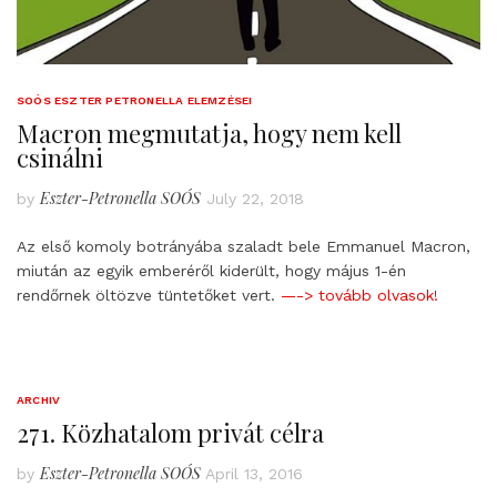
SOÓS ESZTER PETRONELLA ELEMZÉSEI
Macron megmutatja, hogy nem kell
csinálni
Eszter-Petronella SOÓS
by
July 22, 2018
Az első komoly botrányába szaladt bele Emmanuel Macron,
miután az egyik emberéről kiderült, hogy május 1-én
rendőrnek öltözve tüntetőket vert.
—-> tovább olvasok!
ARCHIV
271. Közhatalom privát célra
Eszter-Petronella SOÓS
by
April 13, 2016