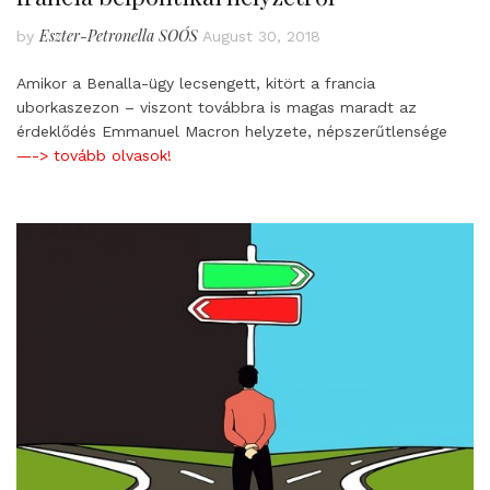
Eszter-Petronella SOÓS
by
August 30, 2018
Amikor a Benalla-ügy lecsengett, kitört a francia
uborkaszezon – viszont továbbra is magas maradt az
érdeklődés Emmanuel Macron helyzete, népszerűtlensége
—-> tovább olvasok!