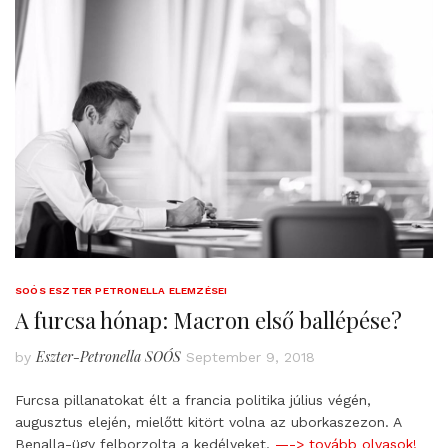
SOÓS ESZTER PETRONELLA ELEMZÉSEI
A furcsa hónap: Macron első ballépése?
Eszter-Petronella SOÓS
by
September 9, 2018
Furcsa pillanatokat élt a francia politika július végén,
augusztus elején, mielőtt kitört volna az uborkaszezon. A
Benalla-ügy felborzolta a kedélyeket,
—-> tovább olvasok!