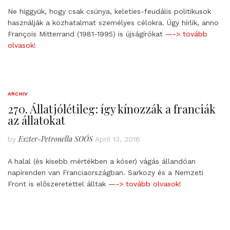
Ne higgyük, hogy csak csúnya, keleties-feudális politikusok
használják a közhatalmat személyes célokra. Úgy hírlik, anno
François Mitterrand (1981-1995) is újságírókat
—-> tovább
olvasok!
ARCHIV
270. Állatjólétileg: így kínozzák a franciák
az állatokat
Eszter-Petronella SOÓS
by
April 13, 2016
A halal (és kisebb mértékben a kóser) vágás állandóan
napirenden van Franciaországban. Sarkozy és a Nemzeti
Front is előszeretettel álltak
—-> tovább olvasok!