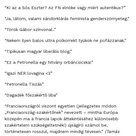
“Ki az a Sós Eszter? Az FN elnöke vagy miért autentikus?”
“Ja, látom, valami sándorklárás feminista genderszörnyeteg.”
“Török Gábor színvonal..”
“Nekem ilyen balos ultra polkorrekt tyúkok ne pofázzanak.”
“Tipikusan magyar liberális blog.”
“Ez a Petronella egy hitvány orbáncsicska!”
“Igazi NER lovagina <3”
“Petronella Tiszás”
“Dagadék főszakértő liba”
“Franciaországról viszont egyetlen (jellegzetes módon
„Franciaország-szakértőnek” nevezett – mintha Európa
közepén ma a francia lapok áttekintéséhez különösebb
szakértelem szükségeltetnék!) újságíró számol be,
történetesen rosszul, majdnem mindig tévesen.”
(Tamás