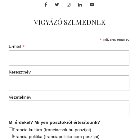
Facebook
Twitter
Instagram
LinkedIn
Youtube
VIGYÁZÓ SZEMEDNEK
*
indicates required
*
E-mail
Keresztnév
Vezetéknév
Mi érdekel? Milyen posztokról értesítsünk?
Francia kultúra (franciacsok.hu posztjai)
Francia politika (franciapolitika.com posztjai)