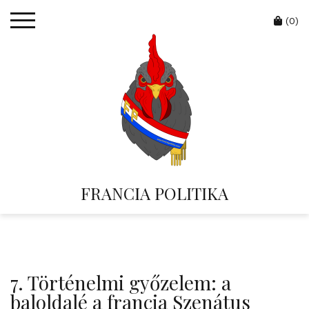
Skip
Cart
to
(0)
content
FRANCIA POLITIKA
7. Történelmi győzelem: a
baloldalé a francia Szenátus