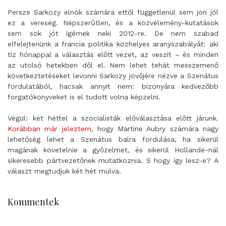
Persze Sarkozy elnök számára ettől függetlenül sem jön jól
ez a vereség. Népszerűtlen, és a közvélemény-kutatások
sem sok jót ígérnek neki 2012-re. De nem szabad
elfelejtenünk a francia politika közhelyes aranyszabályát: aki
tíz hónappal a választás előtt vezet, az veszít – és minden
az utolsó hetekben dől el. Nem lehet tehát messzemenő
következtetéseket levonni Sarkozy jövőjére nézve a Szenátus
fordulatából, hacsak annyit nem: bizonyára kedvezőbb
forgatókönyveket is el tudott volna képzelni.
Végül: két héttel a szocialisták előválasztása előtt járunk.
Korábban már jeleztem
, hogy Martine Aubry számára nagy
lehetőség lehet a Szenátus balra fordulása, ha sikerül
magának követelnie a győzelmet, és sikerül Hollande-nál
sikeresebb pártvezetőnek mutatkoznia. S hogy így lesz-e? A
választ megtudjuk két hét múlva.
Kommentek