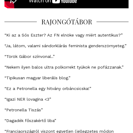
RAJONGÓTÁBOR
“Ki az a Sós Eszter? Az FN elnöke vagy miért autentikus?”
“Ja, látom, valami sándorklárás feminista genderszörnyeteg.”
“Török Gábor színvonal..”
“Nekem ilyen balos ultra polkorrekt tyúkok ne pofázzanak.”
“Tipikusan magyar liberális blog.”
“Ez a Petronella egy hitvány orbáncsicska!”
“Igazi NER lovagina <3”
“Petronella Tiszás”
“Dagadék főszakértő liba”
“Franciaországról viszont egyetlen (jellegzetes módon