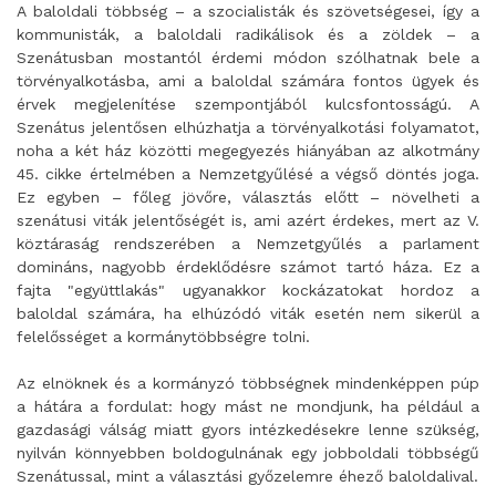
A baloldali többség – a szocialisták és szövetségesei, így a
kommunisták, a baloldali radikálisok és a zöldek – a
Szenátusban mostantól érdemi módon szólhatnak bele a
törvényalkotásba, ami a baloldal számára fontos ügyek és
érvek megjelenítése szempontjából kulcsfontosságú. A
Szenátus jelentősen elhúzhatja a törvényalkotási folyamatot,
noha a két ház közötti megegyezés hiányában az alkotmány
45. cikke értelmében a Nemzetgyűlésé a végső döntés joga.
Ez egyben – főleg jövőre, választás előtt – növelheti a
szenátusi viták jelentőségét is, ami azért érdekes, mert az V.
köztáraság rendszerében a Nemzetgyűlés a parlament
domináns, nagyobb érdeklődésre számot tartó háza. Ez a
fajta "együttlakás" ugyanakkor kockázatokat hordoz a
baloldal számára, ha elhúzódó viták esetén nem sikerül a
felelősséget a kormánytöbbségre tolni.
Az elnöknek és a kormányzó többségnek mindenképpen púp
a hátára a fordulat: hogy mást ne mondjunk, ha például a
gazdasági válság miatt gyors intézkedésekre lenne szükség,
nyilván könnyebben boldogulnának egy jobboldali többségű
Szenátussal, mint a választási győzelemre éhező baloldalival.