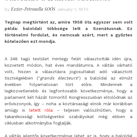
Eszter-Petronella SOÓS
by
January 1, 1970
Tegnap megtörtént az, amire 1958 óta egyszer sem volt
példa: baloldali többsége lett a Szenátusnak. Ez
történelmi fordulat, és nemcsak azért, mert a győztes
kötelezően ezt mondja.
A 348 tagú testület mintegy felét választották idén újra,
közvetett módon, hat éves mandátumra. A váltás várható
volt, hiszen a választásra jogosultakat adó választott
tisztségekben ("
grands électeurs
") a baloldal az elmúlt
években folyamatosan tört előre. Mindennek a
legközvetlenebb és legfontosabb következménye, hogy a
parlament két házát tömörítő Kongresszusban eltolódnak az
erőviszonyok, így – noha a köztársasági elnök már korábban
amúgy is
letett róla
– teljesen valószínűtlen, hogy a
takarékossági költségvetési szabályokat még ebben a
ciklusban alkotmányba foglalják.
A váltás jelentős következménye lehet az is, hogy a baloldal