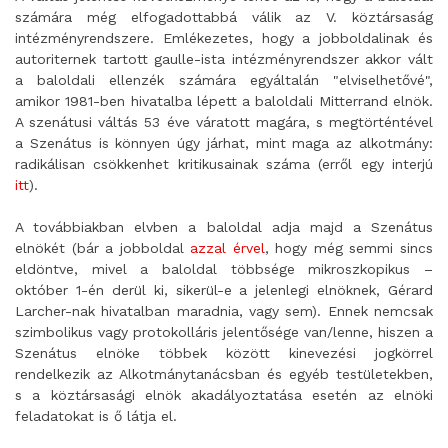
számára még elfogadottabbá válik az V. köztársaság
intézményrendszere. Emlékezetes, hogy a jobboldalinak és
autoriternek tartott gaulle-ista intézményrendszer akkor vált
a baloldali ellenzék számára egyáltalán "elviselhetővé",
amikor 1981-ben hivatalba lépett a baloldali Mitterrand elnök.
A szenátusi váltás 53 éve váratott magára, s megtörténtével
a Szenátus is könnyen úgy járhat, mint maga az alkotmány:
radikálisan csökkenhet kritikusainak száma (erről egy interjú
itt
).
A továbbiakban elvben a baloldal adja majd a Szenátus
elnökét (bár a jobboldal
azzal érvel
, hogy még semmi sincs
eldöntve, mivel a baloldal többsége mikroszkopikus –
október 1-én derül ki, sikerül-e a jelenlegi elnöknek, Gérard
Larcher-nak hivatalban maradnia, vagy sem). Ennek nemcsak
szimbolikus vagy protokolláris jelentősége van/lenne, hiszen a
Szenátus elnöke többek között kinevezési jogkörrel
rendelkezik az Alkotmánytanácsban és egyéb testületekben,
s a köztársasági elnök akadályoztatása esetén az elnöki
feladatokat is ő látja el.