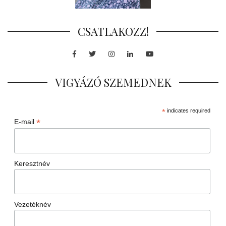
CSATLAKOZZ!
Facebook
Twitter
Instagram
LinkedIn
Youtube
VIGYÁZÓ SZEMEDNEK
*
indicates required
*
E-mail
Keresztnév
Vezetéknév