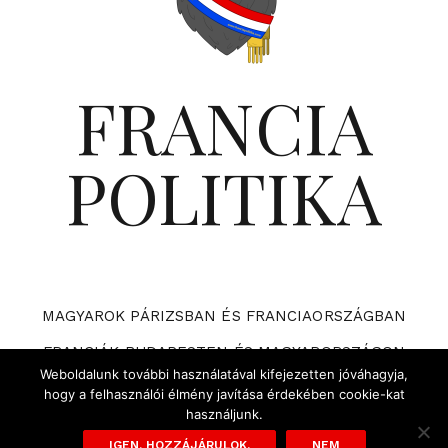
FRANCIA
POLITIKA
MAGYAROK PÁRIZSBAN ÉS FRANCIAORSZÁGBAN
FRANCIÁK BUDAPESTEN ÉS MAGYARORSZÁGON
Weboldalunk további használatával kifejezetten jóváhagyja,
VÁRHATÓ ESEMÉNYEK A FRANCIA POLITIKÁBAN
hogy a felhasználói élmény javítása érdekében cookie-kat
használjunk.
ADATVÉDELMI TÁJÉKOZTATÓ ÉS SZABÁLYZAT
IGEN, HOZZÁJÁRULOK.
NEM